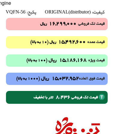
ngine
VQFN-56
ORIGINAL(distributor)
کیفیت:
پکیج:
16,299,000
قیمت تک فروشی
ریال
15,492,600
(10 به بالا)
قیمت عمده
ریال
15,186,168
ریال
(100 به بالا)
قیمت ویژه
15,032,952
ریال
(1000 به بالا)
قیمت فوق العاده
8.436
تتر با تخفیف
قیمت تک فروشی