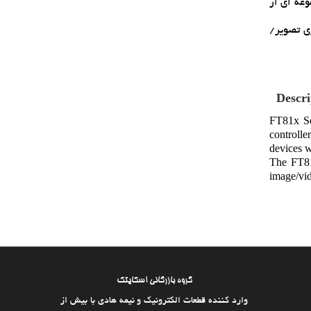
مجموعه اي از
ذاري تصوير/
Descri
FT81x Se
controlle
devices w
The FT81
image/vid
گروه بازرگانی اسکایتک
وارد كننده قطعات الکترونیک و نیمه هادی با بیش از