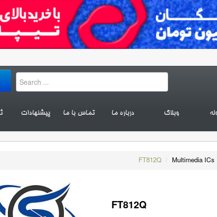
له
وبلاگ
درباره ما
تماس با ما
پیشنهادات
ث
FT812Q
/
Multimedia ICs
FT812Q