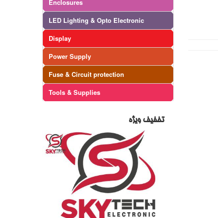
Enclosures
LED Lighting & Opto Electronic
Display
Power Supply
Fuse & Circuit protection
Tools & Supplies
تخفیف ویژه