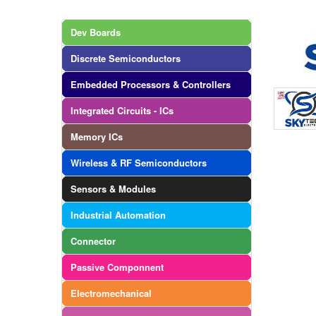
Dev Boards
Discrete Semiconductors
Embedded Processors & Controllers
Integrated Circuits - ICs
Memory ICs
Wireless & RF Semiconductors
Sensors & Modules
Industrial Automation
Connector
Passive Componnent
Electromechanical