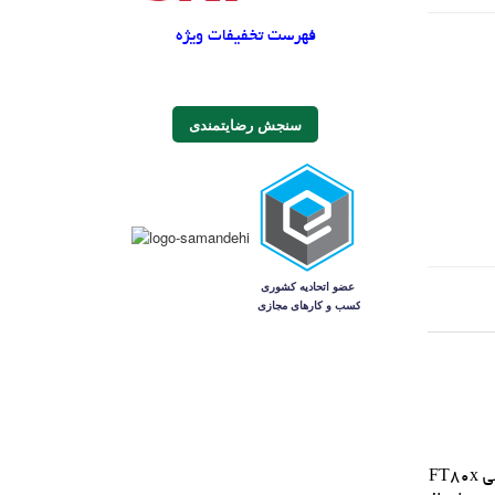
فهرست تخفیفات ویژه
سنجش رضایتمندی
سري FT81x - آي سي هاي کنترل کننده گرافيکي نمايشگر، صوتي و لمسي با تکيه بر موفقيت نسل اول آي سي هاي کنترل کننده نمايشگر لمسي FT80x