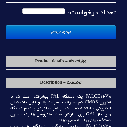
تعداد درخواست:
جزئیات کالا - Product details
توضیحات - Description
PALCE16V8 يک دستگاه PAL پيشرفته است که با
فناوري CMOS کم مصرف، با سرعت بالا و قابل پاک شدن
الکتريکي ساخته شده است. از نظر عملکردي با تمام دستگاه
هاي GAL 20 پين سازگار است. ماکروسل ها يک معماري
دستگاه جهاني را ارائه مي دهند.
PALCE16V8 مستقيماً جايگزين دستگاه هاي سري