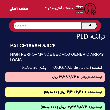
فروشگاه آنلاین اسکایتک
تراشه PLD
PALCE16V8H-5JC/5
HIGH PERFORMANCE EECMOS GENERIC ARRAY
LOGIC
PLCC-20
ORIGINAL(distributor)
کیفیت:
پکیج:
3,582,720
قیمت تک فروشی
ریال
3,416,400
(10 به بالا)
قیمت عمده
ریال
3,349,872
ریال
(100 به بالا)
قیمت ویژه