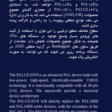
PAL16R8 و PAL10H8 خواهد شد، به استثناي
PAL16C1. PALCE16V8 از معماري آشناي مجموع
محصولات (AND/OR) استفاده مي کند که به کاربران اجازه
مي دهد توابع منطقي پيچيده را به راحتي و کارآمد پياده
سازي کنند.
سطوح مختلف منطق ترکيبي را مي توان با استفاده از گيت
هاي ورودي بسيار وسيع موجود در دستگاه هاي PAL،
هميشه به شکل مجموع محصولات کاهش داد. معادلات از
طريق سلول هاي floatinggate در آرايه منطقي AND در
دستگاه برنامه ريزي مي شوند که مي توانند به صورت
الکتريکي پاک شوند.
The PALCE16V8 is an advanced PAL device built with
low-power, high-speed, electrically-erasable CMOS
technology. It is functionally compatible with all 20-pin
GAL devices. The macrocells provide a universal
device architecture.
The PALCE16V8 will directly replace the PAL16R8
and PAL10H8 series devices, with the exception of the
PAL16C1. The PALCE16V8 utilizes the familiar sum-