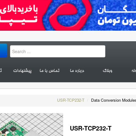
له
وبلاگ
درباره ما
تماس با ما
پیشنهادات
ث
USR-TCP232-T
/
Data Conversion Module
USR-TCP232-T