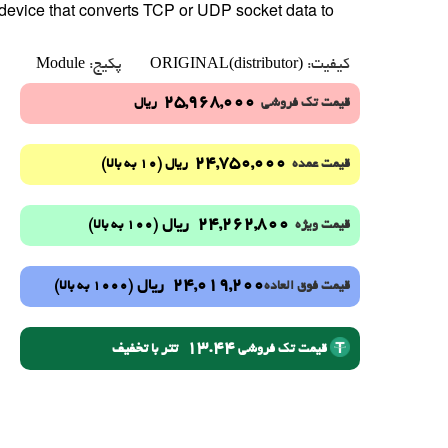
device that converts TCP or UDP socket data to
Module
ORIGINAL(distributor)
کیفیت:
پکیج:
25,968,000
قیمت تک فروشی
ریال
24,750,000
(10 به بالا)
قیمت عمده
ریال
24,262,800
ریال
(100 به بالا)
قیمت ویژه
24,019,200
ریال
(1000 به بالا)
قیمت فوق العاده
13.44
تتر با تخفیف
قیمت تک فروشی