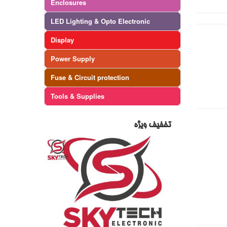
Enclosures
LED Lighting & Opto Electronic
Display
Power Supply
Fuse & Circuit protection
Tools & Supplies
تخفیف ویژه