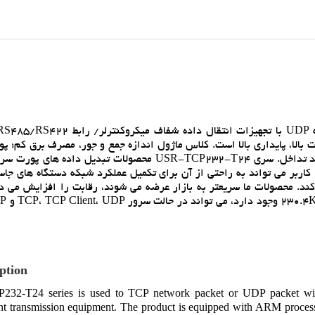
سري USR-TCP232-T24 براي بسته هاي شبکه TCP يا بسته UDP با تجهيزات انتقال د
ي شود. اين محصول مجهز به پردازنده هاي ARM، سرعت بالا، پايداري بالا است. کلاس ماژول اندازه جمع و جور، مصرف برق 
آلومينيومي تصفيه شده سرور، فشرده سازي، ضد افت، عملکرد ضد تداخل. سري USR-TCP232-T24 محصولات تبديل
 داراي پشته پروتکل TCP/IP داخلي است، کاربر مي تواند به راحتي از آن براي تکميل عملکرد شبکه دستگاه ها
کند. محصولات ما سريعتر به بازار عرضه مي شوند، رقابت را افزايش مي ده
ption
32-T24 series is used to TCP network packet or UDP packet with
nt transmission equipment. The product is equipped with ARM processor