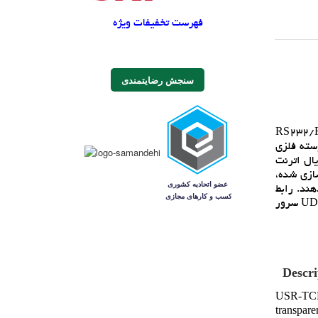
فهرست تخفیفات ویژه
سنجش رضایتمندی
اده شفاف ميکروکنترلر/ رابط RS232/RS485/RS422
کم؛ پوسته فلزي
 داده هاي پورت سريال اترنت
ي جاسازي شده،
ند. رابط
RJ45 شناسايي خودکار 10/100M، نرخ باود ارتباط سريال تا 230.4Kbps وجود دارد، مي تواند در حالت سرور TCP، TCP Client، UDP و UDP سرور
Descri
USR-TCP2
transpare