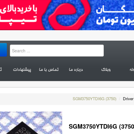
له
وبلاگ
درباره ما
تماس با ما
پیشنهادات
ث
SGM3750YTDI6G (3750)
/
Driver
SGM3750YTDI6G (3750