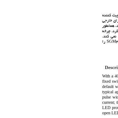
 کند. مبدل تقويت کننده
اجزاي خارجي
 مي‌شود و ولتاژ بازخورد روي 200mV تنظيم مي‌شود، همانطور
ن LED را مي توان با استفاده از سيگنال PWM از طريق پين CTRL کنترل کرد. چرخه
 را تعيين مي کند. در حالت PWM، SGM3750 جريان LED را ترک نمي کند.
بنابراين، صداهاي قابل شنيدن روي خازن خروجي ايجاد نمي کند. براي حداکثر حفاظت، دستگاه داراي محافظ LED باز يکپارچه است که SGM3750 را
Descri
With a 40
fixed swi
default w
typical 
pulse wi
current; 
LED prot
open LED