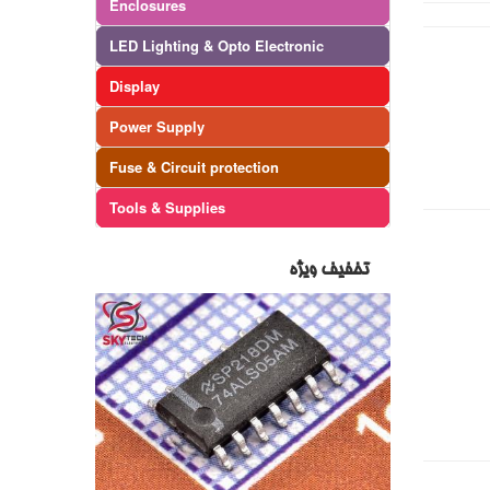
Enclosures
LED Lighting & Opto Electronic
Display
Power Supply
Fuse & Circuit protection
Tools & Supplies
تخفیف ویژه