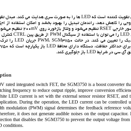
SGM3750 با يک سوئيچ يکپارچه FET با ولتاژ 40 ولت، يک مبدل تقويت کننده است که LED ها را به صورت سري هدايت مي
ار مي کند تا ريپل خروجي را کاهش دهد، راندمان تبديل را بهبود بخشد و امکان استفاده از 
کوچک را فراهم کند. جريان LED سفيد پيش‌فرض با مقاومت سنسور خارجي RSET تنظيم
که در برنامه معمولي نشان داده شده است. در طول عمليات، جريا
وظيفه سيگنال مدولاسيون عرض پالس (PWM) ولتاژ مرجع فيدبک
ايط LED باز جلوگيري کند.
ption
V rated integrated switch FET, the SGM3750 is a boost converter tha
tching frequency to reduce output ripple, improve conversion efficien
hite LED current is set with the external sensor resistor RSET, and
application. During the operation, the LED current can be controlle
dth modulation (PWM) signal determines the feedback reference v
therefore, it does not generate audible noises on the output capacitor
ection that disables the SGM3750 to prevent the output voltage from
 conditions.