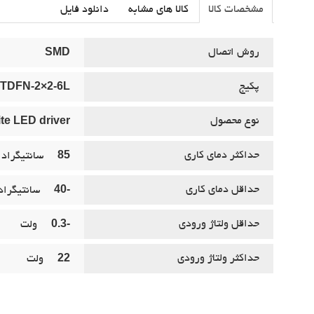
مشخصات کالا
کالا های مشابه
دانلود فایل
SMD
روش اتصال
TDFN-2×2-6L
پکيج
te LED driver
نوع محصول
85
حداکثر دماي کاري
سانتيگراد
-40
حداقل دماي کاري
سانتيگراد
-0.3
حداقل ولتاژ ورودي
ولت
22
حداکثر ولتاژ ورودي
ولت