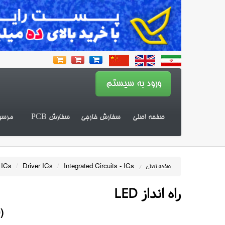
صفحه اصلی
سفارش خارجی
سفارش PCB
مرسو
 ICs
/
Driver ICs
/
Integrated Circuits - ICs
صفحه اصلی
/
راه انداز LED
)