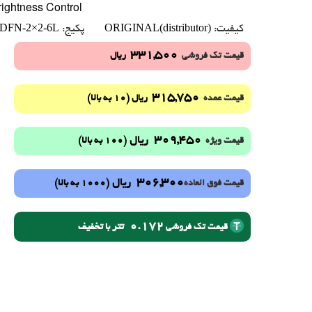
ightness Control
DFN-2×2-6L
ORIGINAL(distributor)
کیفیت:
پکیج:
331,500
قیمت تک فروشی
ریال
315,750
(10 به بالا)
قیمت عمده
ریال
309,450
ریال
(100 به بالا)
قیمت ویژه
306,300
ریال
(1000 به بالا)
قیمت فوق العاده
0.172
تتر با تخفیف
قیمت تک فروشی