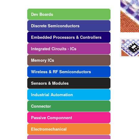
Dev Boards
Discrete Semiconductors
Embedded Processors & Controllers
Integrated Circuits - ICs
Memory ICs
Wireless & RF Semiconductors
Sensors & Modules
Industrial Automation
Connector
Passive Componnent
Electromechanical