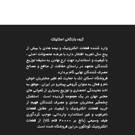
گروه بازرگانی اسکایتک
وارد كننده قطعات الکترونیک و نیمه هادی با بیش از
پنج سال تجربه افتخار دارد با عرضه محصولات اصلی ،
با كیفیت و استاندارد جهت ارج نهادن به سلیقه توزیع
كنندگان متعهد در راستای حفاظت از منافع و مصالح
مصرف كنندگان نهایی گام بردارد.
فروشگاه اسکای تک با حمایت كم نظیر مشتریان خوش
نام و فعال به عنوان گروهی پیشرو در ایران ، موفق به
اخذ نمایندگی انحصاری و توزیع بسیاری از كمپانی های
معتبر جهان در یك مجموعه گردیده است . استقبال
چشمگیر مشتریان صادق و مصرف كنندگان فهیم از
خرید قطعات الکترونیک با كیفیت در مقابل قطعات
نامرغوب و غیر استاندارد وارداتی، موجب گردآوری
طیف وسیعی (بالغ بر 40000 قلم كالا)‌ از قطعات
الکترونیک گوناگون دراین فروشگاه شده است.