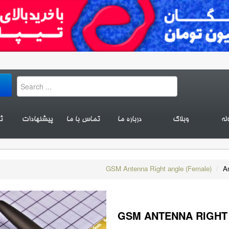
له
وبلاگ
درباره ما
تماس با ما
پیشنهادات
ث
GSM Antenna Right angle (Female)
/
A
GSM ANTENNA RIGHT