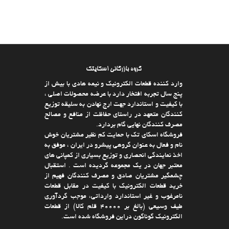
گروه بازرگانی اسکایتک
وارد كننده قطعات الکترونیک و نیمه هادی با بیش از
پنج سال تجربه افتخار دارد با عرضه محصولات اصلی ،
با كیفیت و استاندارد جهت ارج نهادن به سلیقه توزیع
كنندگان متعهد در راستای حفاظت از منافع و مصالح
مصرف كنندگان نهایی گام بردارد.
فروشگاه اسکای تک با حمایت كم نظیر مشتریان خوش
نام و فعال به عنوان گروهی پیشرو در ایران ، موفق به
اخذ نمایندگی انحصاری و توزیع بسیاری از كمپانی های
معتبر جهان در یك مجموعه گردیده است . استقبال
چشمگیر مشتریان صادق و مصرف كنندگان فهیم از
خرید قطعات الکترونیک با كیفیت در مقابل قطعات
نامرغوب و غیر استاندارد وارداتی، موجب گردآوری
طیف وسیعی (بالغ بر 40000 قلم كالا)‌ از قطعات
الکترونیک گوناگون دراین فروشگاه شده است.