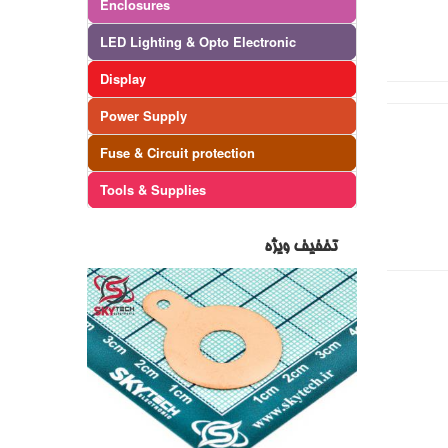
Enclosures
LED Lighting & Opto Electronic
Display
Power Supply
Fuse & Circuit protection
Tools & Supplies
تخفیف ویژه