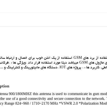
آنتن GSM 900/1800MHZ يکي از قطعات مهم در طراحي و استفاده از برد هاي GSM استفاده از يک انتن خوب براي اتصال و
است که بدون قطعي باشد. اين انتن با کيفيت ،يک گزينه خوب براي ماژول هاي GSM ميباشد ديتا مورد استفاده قرار داد *ويژگي 
ption
nna 900/1800MHZ this antenna is used to communicate in gsm modul
 the use of a good connectivity and secure connection to the network.
cy Range 824~960 / 1710~2170 MHz *VSWR 2.0 *Polarization Mod