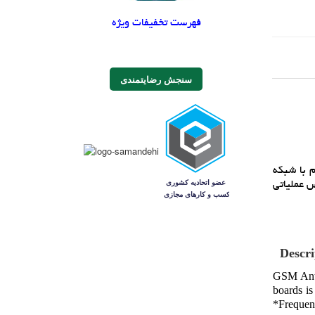
فهرست تخفیفات ویژه
سنجش رضایتمندی
 ارتباط سالم با شبکه
ها : *فرکانس عملياتي
Descri
GSM Ante
boards is
*Frequen