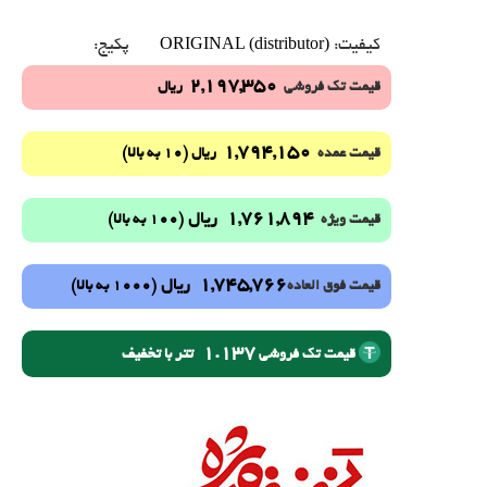
ORIGINAL (distributor)
کیفیت:
پکیج:
2,197,350
قیمت تک فروشی
ریال
1,794,150
(10 به بالا)
قیمت عمده
ریال
1,761,894
ریال
(100 به بالا)
قیمت ویژه
1,745,766
ریال
(1000 به بالا)
قیمت فوق العاده
1.137
تتر با تخفیف
قیمت تک فروشی