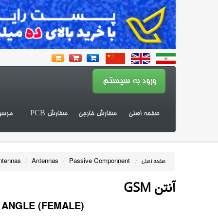
صفحه اصلی
سفارش خارجی
سفارش PCB
مرسو
ntennas
/
Antennas
/
Passive Componnent
صفحه اصلی
/
آنتن GSM
 ANGLE (FEMALE)