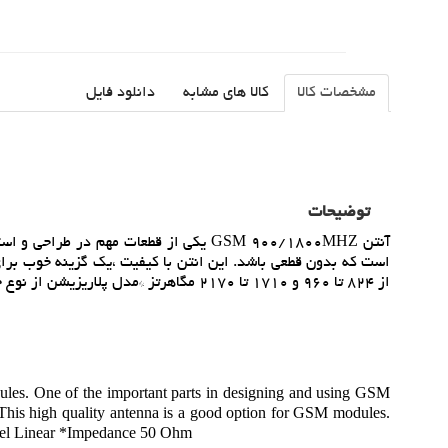
مشخصات کالا
کالا های مشابه
دانلود فایل
توضیحات
از 824 تا 960 و 1710 تا 2170 مگاهرتز *مدل پلاريزيشن از نوع خطي *کاربرد ها : * پروژه هاي IOT *دستگاه هاي مانيتورينگ و کنترلينگ و ...
es. One of the important parts in designing and using GSM
 This high quality antenna is a good option for GSM modules.
el Linear *Impedance 50 Ohm