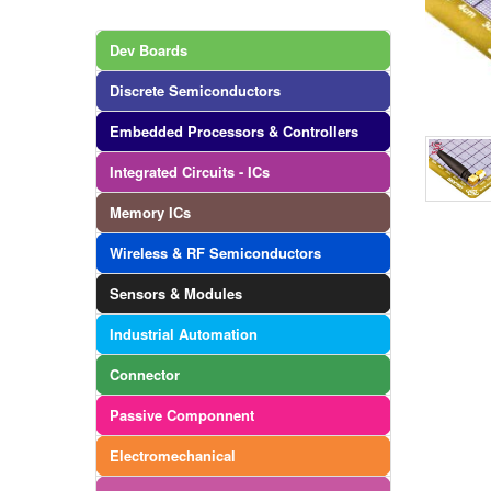
Dev Boards
Discrete Semiconductors
Embedded Processors & Controllers
Integrated Circuits - ICs
Memory ICs
Wireless & RF Semiconductors
Sensors & Modules
Industrial Automation
Connector
Passive Componnent
Electromechanical