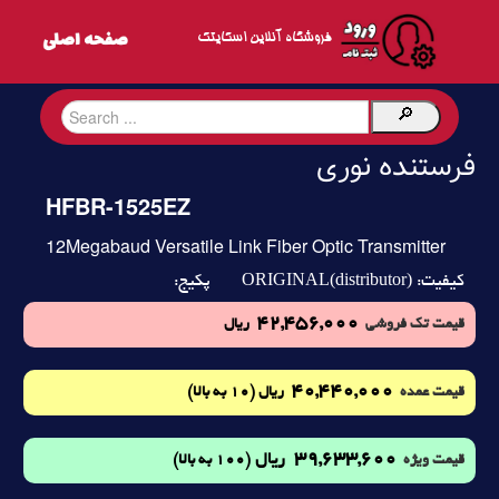
فروشگاه آنلاین اسکایتک
فرستنده نوری
HFBR-1525EZ
12Megabaud Versatile Link Fiber Optic Transmitter
ORIGINAL(distributor)
کیفیت:
پکیج:
42,456,000
قیمت تک فروشی
ریال
40,440,000
(10 به بالا)
قیمت عمده
ریال
39,633,600
ریال
(100 به بالا)
قیمت ویژه