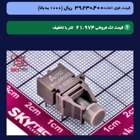
39,230,400
ریال
(1000 به بالا)
قیمت فوق العاده
21.974
تتر با تخفیف
قیمت تک فروشی