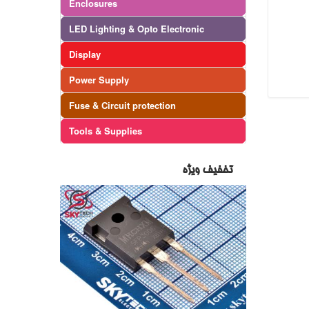
Enclosures
LED Lighting & Opto Electronic
Display
Power Supply
Fuse & Circuit protection
Tools & Supplies
تخفیف ویژه