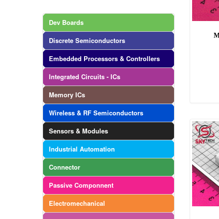
Dev Boards
M
Discrete Semiconductors
Embedded Processors & Controllers
Integrated Circuits - ICs
Memory ICs
Wireless & RF Semiconductors
Sensors & Modules
Industrial Automation
Connector
Passive Componnent
Electromechanical