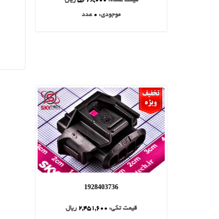
قیمت عمده:
5,328,000
ریال
موجودی:
0
عدد
1928403736
قیمت تکی:
2,451,600
ریال