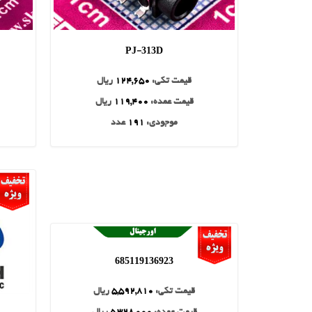
PJ-313D
قیمت تکی:
124,650
ریال
قیمت عمده:
119,400
ریال
موجودی:
191
عدد
685119136923
قیمت تکی:
5,592,810
ریال