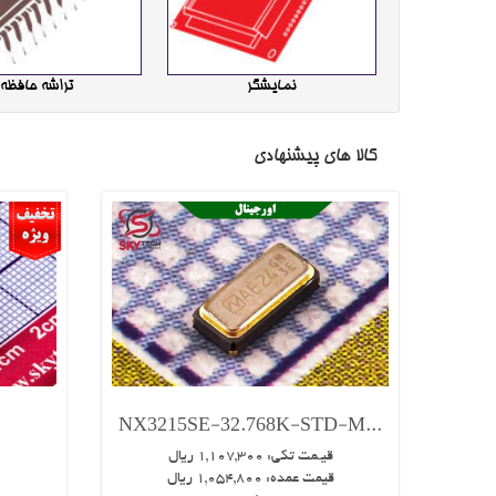
نمایشگر
تراشه حافظه
کالا های پیشنهادی
NX3215SE-32.768K-STD-M...
قیـمت تکی:
1,107,300
ریال
قیمت عمده:
1,054,800
ریال