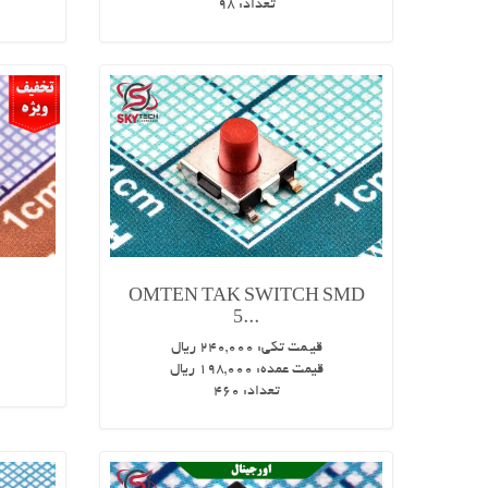
تعداد:
98
OMTEN TAK SWITCH SMD
5...
قیـمت تکی:
240,000
ریال
قیمت عمده:
198,000
ریال
تعداد:
460