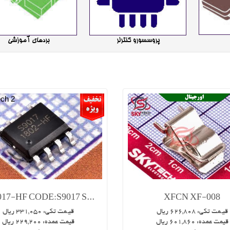
پروسسورو کنترلر
بردهای آموزشی
17-HF CODE:S9017 S...
XFCN XF-008
قیـمت تکی:
626,808
ریال
قیـمت تکی:
331,050
ریال
قیمت عمده:
601,860
ریال
قیمت عمده:
229,200
ریال