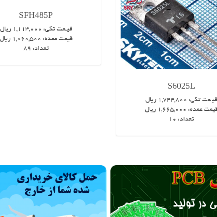
SFH485P
قیـمت تکی:
1,113,000
ریال
قیمت عمده:
1,060,500
ریال
تعداد:
89
S6025L
یـمت تکی:
1,744,800
ریال
یمت عمده:
1,665,000
ریال
تعداد:
10