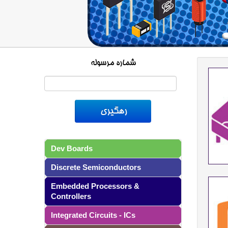
شماره مرسوله
Dev Boards
Discrete Semiconductors
Embedded Processors &
Controllers
Integrated Circuits - ICs