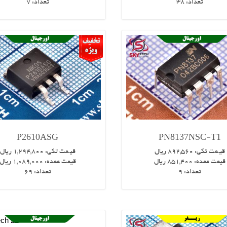
تعداد:
38
تعداد:
7
P2610ASG
PN8137NSC-T1
قیـمت تکی:
892,560
ریال
قیـمت تکی:
1,294,800
ریال
قیمت عمده:
851,400
ریال
قیمت عمده:
1,089,000
ریال
تعداد:
9
تعداد:
69