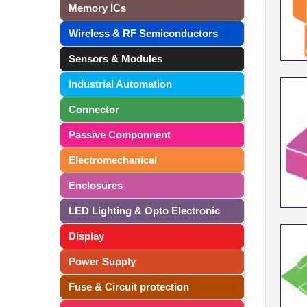
Memory ICs
Wireless & RF Semiconductors
Sensors & Modules
Industrial Automation
Connector
Passive Componnent
Electromechanical
Enclosures
LED Lighting & Opto Electronic
Display
Power Supply
Fuse & Circuit protection