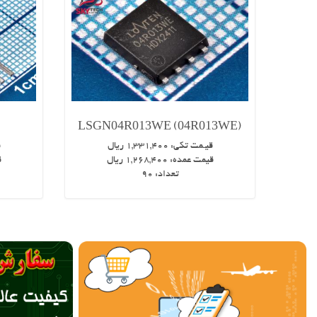
LSGN04R013WE (04R013WE)
قیـمت تکی:
1,331,400
ریال
ق
قیمت عمده:
1,268,400
ریال
ق
تعداد:
90