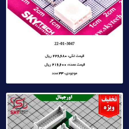
22-01-3047
قیمت تکی:
226,680
ریال
قیمت عمده:
216,600
ریال
موجودی:
33
عدد