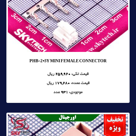
PHB-2*3Y MINI FEMALE CONNECTOR
قیمت تکی:
259,920
ریال
قیمت عمده:
179,280
ریال
موجودی:
931
عدد