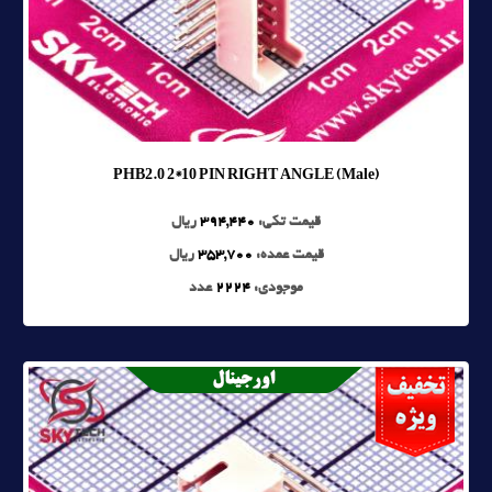
PHB2.0 2*10 PIN RIGHT ANGLE (Male)
قیمت تکی:
394,440
ریال
قیمت عمده:
353,700
ریال
موجودی:
2224
عدد