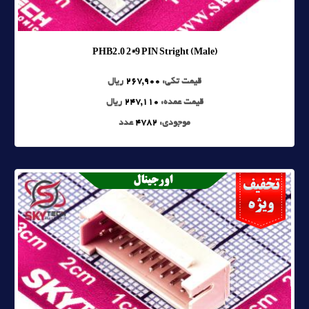
PHB2.0 2*9 PIN Stright (Male)
قیمت تکی:
267,900
ریال
قیمت عمده:
247,110
ریال
موجودی:
4782
عدد