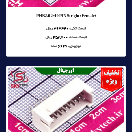
PHB2.0 2*10 PIN Stright (Female)
قیمت تکی:
394,440
ریال
قیمت عمده:
353,700
ریال
موجودی:
6627
عدد