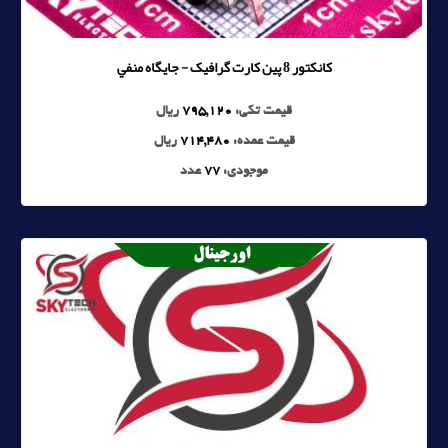
کانکتور 8 پين کارت گرافيک - جايگاه منفي
قیمت تکی:
795,120
ریال
قیمت عمده:
714,480
ریال
موجودی:
77
عدد