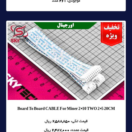
موجودی:
261
عدد
Board To Board CABLE For Miner 2*10 TWO 2*5 20CM
قیمت تکی:
2,588,850
ریال
قیمت عمده:
2,487,000
ریال