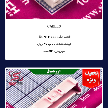
CABLE 3
قیمت تکی:
912,000
ریال
قیمت عمده:
870,000
ریال
موجودی:
43
عدد