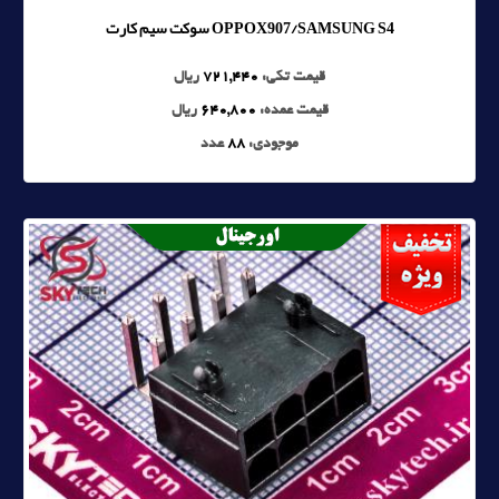
OPPOX907/SAMSUNG S4 سوکت سيم کارت
قیمت تکی:
721,440
ریال
قیمت عمده:
640,800
ریال
موجودی:
88
عدد