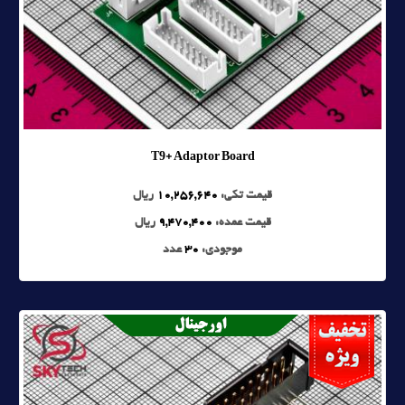
T9+ Adaptor Board
قیمت تکی:
10,256,640
ریال
قیمت عمده:
9,470,400
ریال
موجودی:
30
عدد