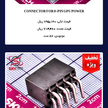
CONNECTOR FOR 8-PIN GPU POWER
قیمت تکی:
795,120
ریال
قیمت عمده:
714,480
ریال
موجودی:
87
عدد