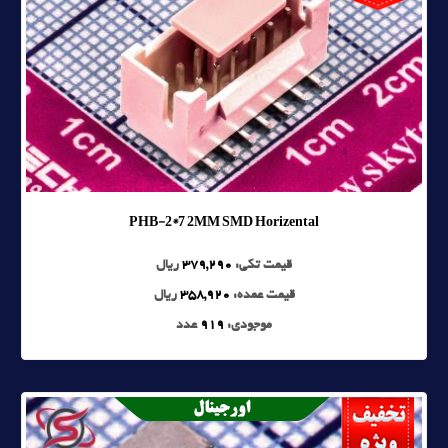
PHB-2*7 2MM SMD Horizental
قیمت تکی:
379,290
ریال
قیمت عمده:
358,920
ریال
موجودی:
919
عدد