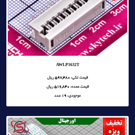
AWLP1632T
قیمت تکی:
597,480
ریال
قیمت عمده:
516,840
ریال
موجودی:
19
عدد