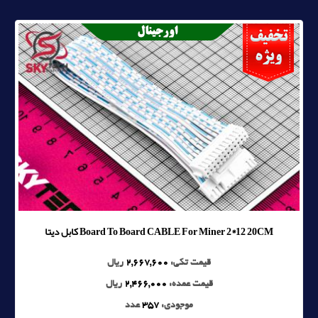
Board To Board CABLE For Miner 2*12 20CM کابل ديتا
قیمت تکی:
2,667,600
ریال
قیمت عمده:
2,466,000
ریال
موجودی:
357
عدد