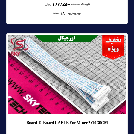
قیمت عمده:
2,938,560
ریال
موجودی:
181
عدد
Board To Board CABLE For Miner 2*10 30CM