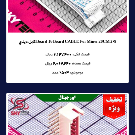
Board To Board CABLE For Miner 20CM 2*9 کابل ديتاي
قیمت تکی:
2,147,400
ریال
قیمت عمده:
2,064,240
ریال
موجودی:
2503
عدد