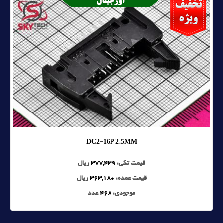
DC2-16P 2.5MM
قیمت تکی:
377,439
ریال
قیمت عمده:
363,180
ریال
موجودی:
468
عدد