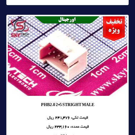
PHB2.0 2*5 STRIGHT MALE
قیمت تکی:
241,476
ریال
قیمت عمده:
233,160
ریال