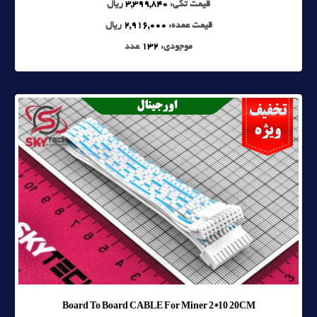
قیمت تکی:
3,399,840
ریال
قیمت عمده:
2,916,000
ریال
موجودی:
132
عدد
Board To Board CABLE For Miner 2*10 20CM