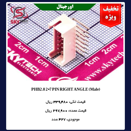
PHB2.0 2*7 PIN RIGHT ANGLE (Male)
قیمت تکی:
339,480
ریال
قیمت عمده:
297,900
ریال
موجودی:
427
عدد