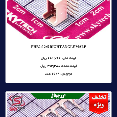
PHB2.0 2*5 RIGHT ANGLE MALE
قیمت تکی:
281,712
ریال
قیمت عمده:
273,480
ریال
موجودی:
1629
عدد