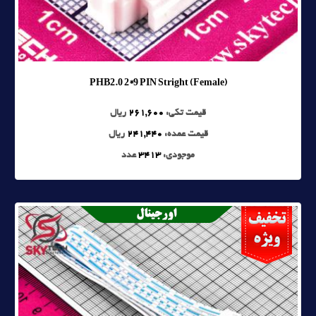
PHB2.0 2*9 PIN Stright (Female)
قیمت تکی:
261,600
ریال
قیمت عمده:
241,440
ریال
موجودی:
3413
عدد