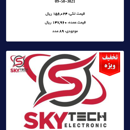
09-50-3021
قیمت تکی:
156,024
ریال
قیمت عمده:
147,960
ریال
موجودی:
89
عدد