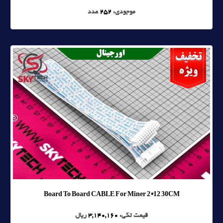
موجودی:
252
عدد
Board To Board CABLE For Miner 2*12 30CM
قیمت تکی:
3,140,160
ریال