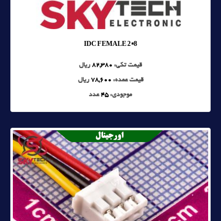
IDC FEMALE 2*8
قیمت تکی:
82,380
ریال
قیمت عمده:
78,600
ریال
موجودی:
45
عدد