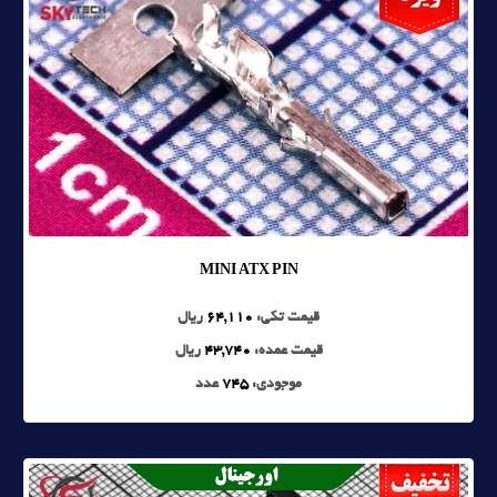
MINI ATX PIN
قیمت تکی:
64,110
ریال
قیمت عمده:
43,740
ریال
موجودی:
745
عدد