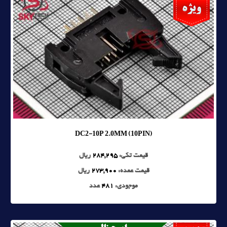
DC2-10P 2.0MM (10PIN)
قیمت تکی:
284,295
ریال
قیمت عمده:
273,900
ریال
موجودی:
481
عدد