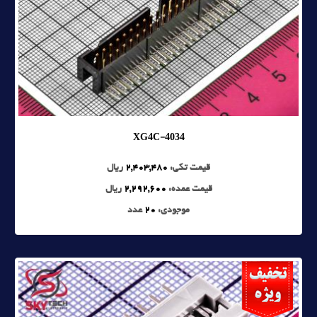
XG4C-4034
قیمت تکی:
2,403,480
ریال
قیمت عمده:
2,292,600
ریال
موجودی:
20
عدد