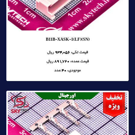
B11B-XASK-1(LF)(SN)
قیمت تکی:
934,056
ریال
قیمت عمده:
891,720
ریال
موجودی:
40
عدد