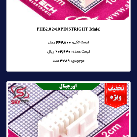
PHB2.0 2*10 PIN STRIGHT (Male)
قیمت تکی:
244,800
ریال
قیمت عمده:
203,640
ریال
موجودی:
3789
عدد