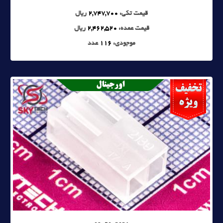
قیمت تکی:
2,747,700
ریال
قیمت عمده:
2,462,520
ریال
موجودی:
116
عدد