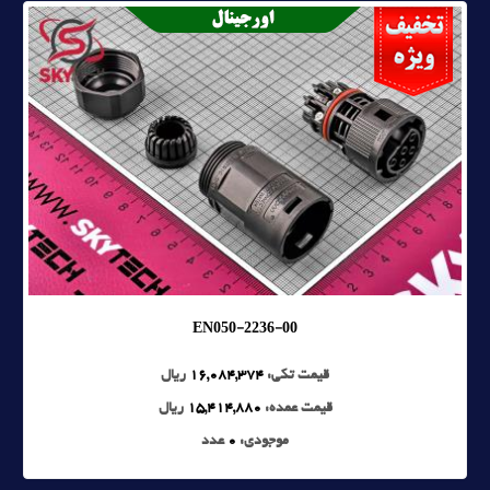
EN050-2236-00
قیمت تکی:
16,084,374
ریال
قیمت عمده:
15,414,880
ریال
موجودی:
0
عدد