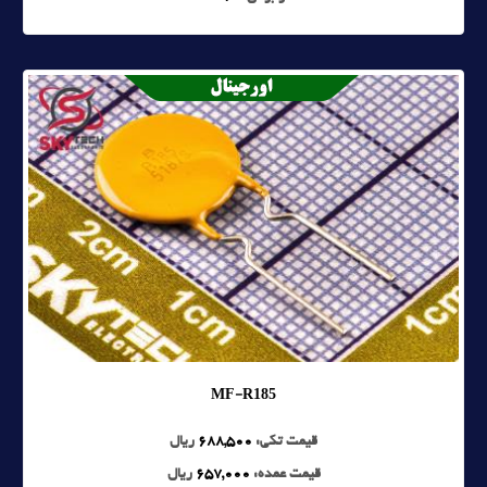
MF-R185
قیمت تکی:
688,500
ریال
قیمت عمده:
657,000
ریال