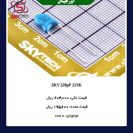
2KV 220pF 221K
قیمت تکی:
204,000
ریال
قیمت عمده:
195,600
ریال
موجودی:
0
عدد