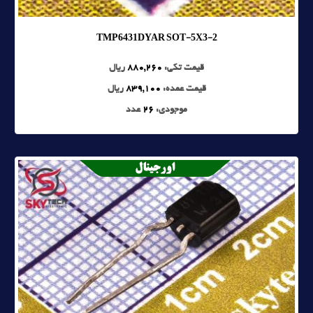
TMP6431DYAR SOT-5X3-2
قیمت تکی:
880,260
ریال
قیمت عمده:
839,100
ریال
موجودی:
26
عدد