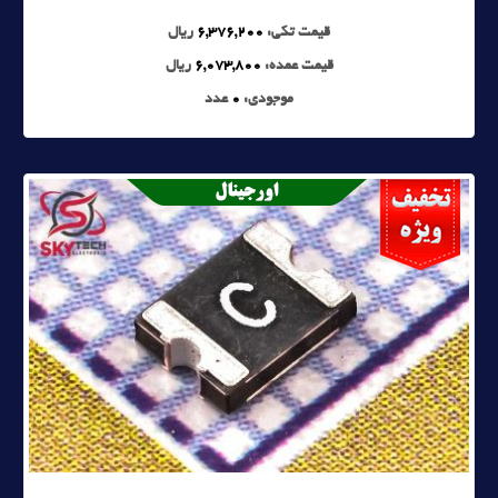
قیمت تکی:
6,376,200
ریال
قیمت عمده:
6,073,800
ریال
موجودی:
0
عدد