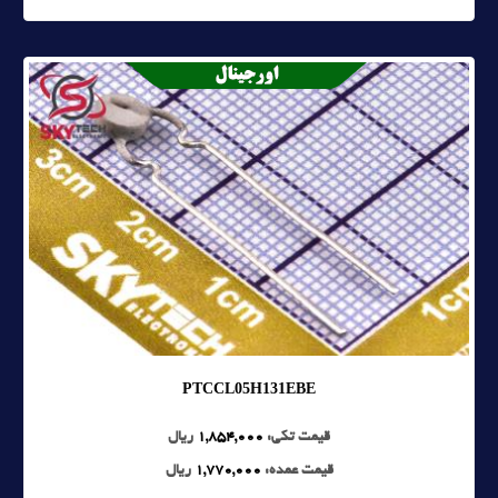
PTCCL05H131EBE
قیمت تکی:
1,854,000
ریال
قیمت عمده:
1,770,000
ریال