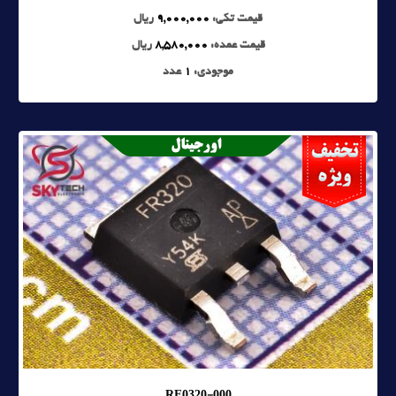
قیمت تکی:
9,000,000
ریال
قیمت عمده:
8,580,000
ریال
موجودی:
1
عدد
RF0320-000