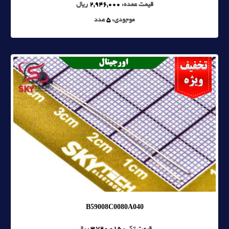
قیمت عمده:
2,946,000
ریال
موجودی:
5
عدد
B59008C0080A040