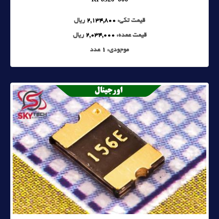
قیمت تکی:
2,134,800
ریال
قیمت عمده:
2,034,000
ریال
موجودی:
1
عدد