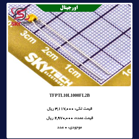
TFPTL10L1000FL2B
قیمت تکی:
3,117,000
ریال
قیمت عمده:
2,970,000
ریال
موجودی:
0
عدد