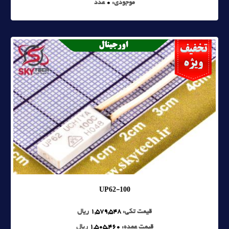
موجودی:
0
عدد
UP62-100
قیمت تکی:
1,579,548
ریال
قیمت عمده:
1,505,460
ریال