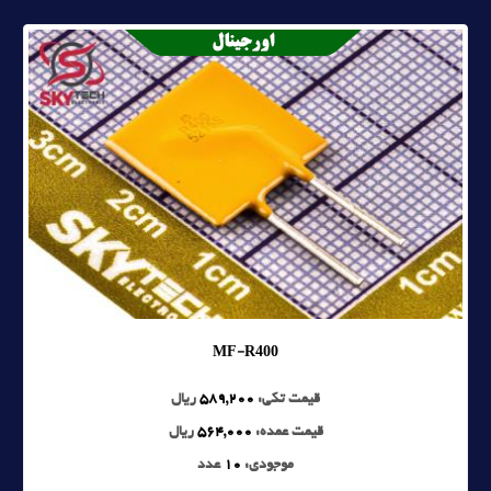
MF-R400
قیمت تکی:
589,200
ریال
قیمت عمده:
564,000
ریال
موجودی:
10
عدد