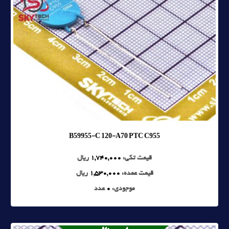
B59955-C 120-A70 PTC C955
قیمت تکی:
1,740,000
ریال
قیمت عمده:
1,530,000
ریال
موجودی:
0
عدد