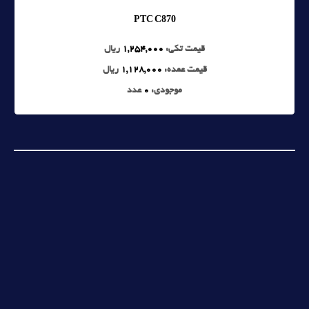
PTC C870
قیمت تکی:
1,254,000
ریال
قیمت عمده:
1,128,000
ریال
موجودی:
0
عدد