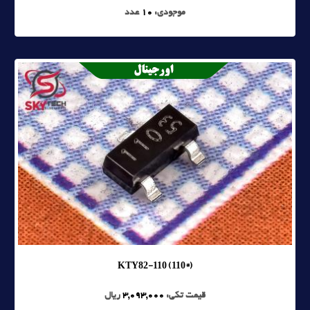
موجودی:
10
عدد
KTY82-110 (110*)
قیمت تکی:
3,093,000
ریال