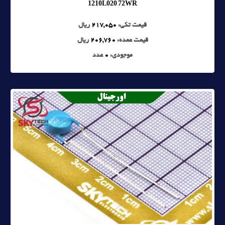
1210L020 72WR
قیمت تکی:
217,050
ریال
قیمت عمده:
206,760
ریال
موجودی:
0
عدد