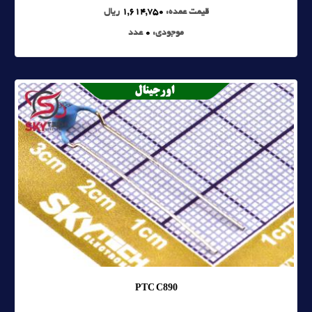
قیمت عمده:
1,614,750
ریال
موجودی:
0
عدد
PTC C890