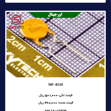
MF-R110
قیمت تکی:
501,000
ریال
قیمت عمده:
480,000
ریال
موجودی:
10
عدد