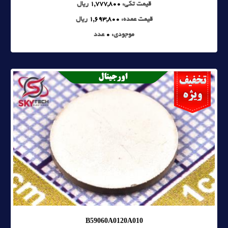
قیمت تکی:
1,777,800
ریال
قیمت عمده:
1,693,800
ریال
موجودی:
0
عدد
B59060A0120A010