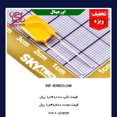
MF-RM033/240
قیمت تکی:
1,091,100
ریال
قیمت عمده:
1,040,700
ریال
موجودی:
0
عدد