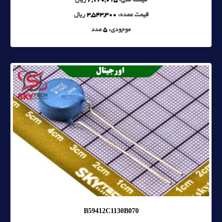
قیمت تکی:
3,720,015
ریال
قیمت عمده:
3,543,300
ریال
موجودی:
5
عدد
B59412C1130B070