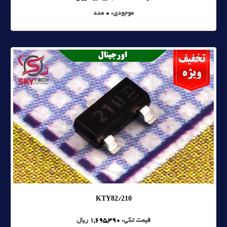
موجودی:
0
عدد
KTY82/210
قیمت تکی:
1,695,390
ریال