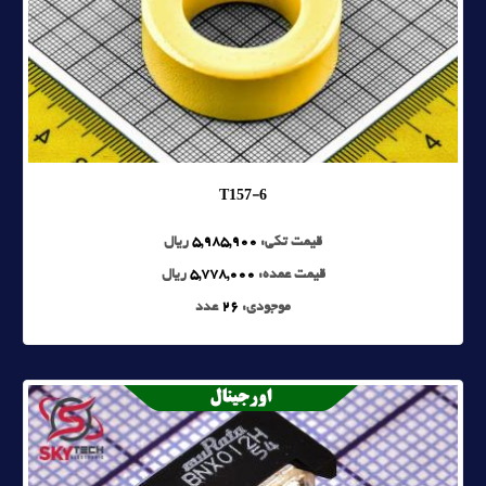
T157-6
قیمت تکی:
5,985,900
ریال
قیمت عمده:
5,778,000
ریال
موجودی:
26
عدد