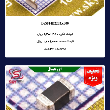
B65814B2203X000
قیمت تکی:
1,281,480
ریال
قیمت عمده:
1,221,000
ریال
موجودی:
36
عدد