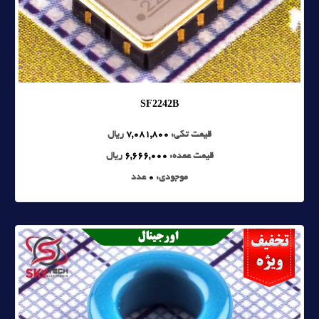
SF2242B
قیمت تکی:
7,081,800
ریال
قیمت عمده:
6,666,000
ریال
موجودی:
0
عدد