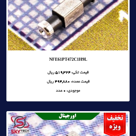
NFE61PT472C1H9L
قیمت تکی:
519,324
ریال
قیمت عمده:
494,880
ریال
موجودی:
0
عدد