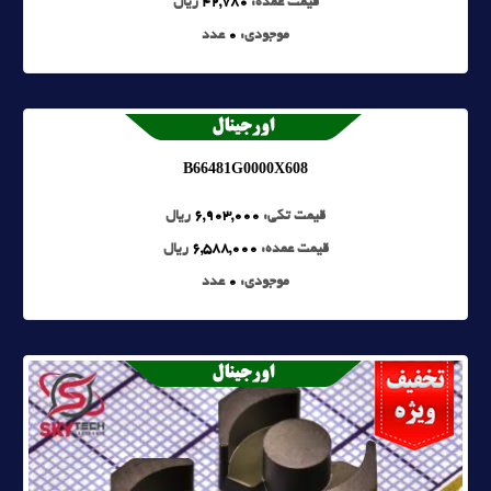
قیمت عمده:
42,780
ریال
موجودی:
0
عدد
B66481G0000X608
قیمت تکی:
6,903,000
ریال
قیمت عمده:
6,588,000
ریال
موجودی:
0
عدد