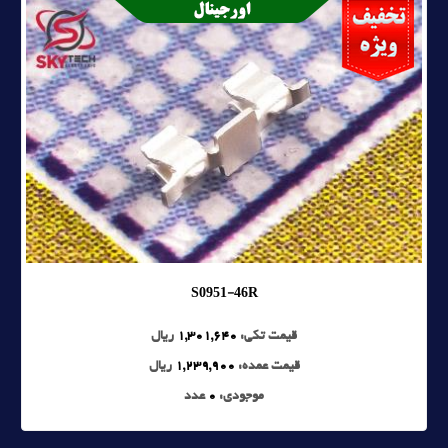
S0951-46R
قیمت تکی:
1,301,640
ریال
قیمت عمده:
1,239,900
ریال
موجودی:
0
عدد