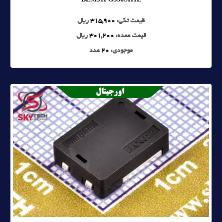
قیمت تکی:
315,900
ریال
قیمت عمده:
301,200
ریال
موجودی:
20
عدد