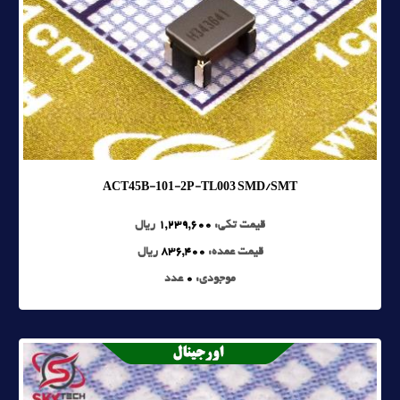
ACT45B-101-2P-TL003 SMD/SMT
قیمت تکی:
1,239,600
ریال
قیمت عمده:
836,400
ریال
موجودی:
0
عدد