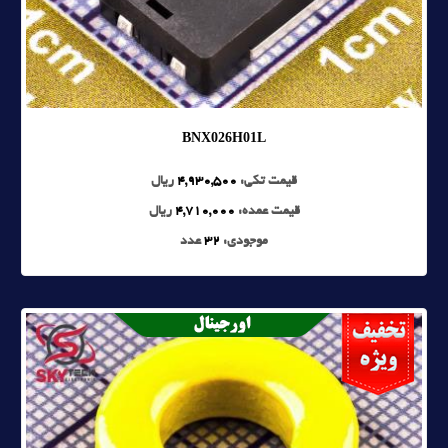
BNX026H01L
قیمت تکی:
4,930,500
ریال
قیمت عمده:
4,710,000
ریال
موجودی:
32
عدد