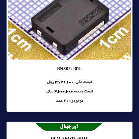
BNX022-01L
قیمت تکی:
3,779,100
ریال
قیمت عمده:
3,600,600
ریال
موجودی:
21
عدد
BLM31PG330SH1L