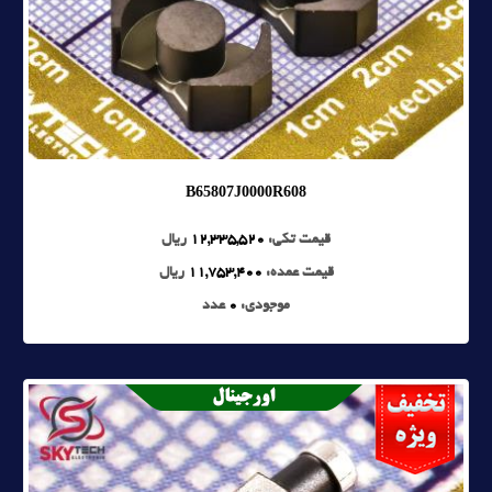
B65807J0000R608
قیمت تکی:
12,335,520
ریال
قیمت عمده:
11,753,400
ریال
موجودی:
0
عدد