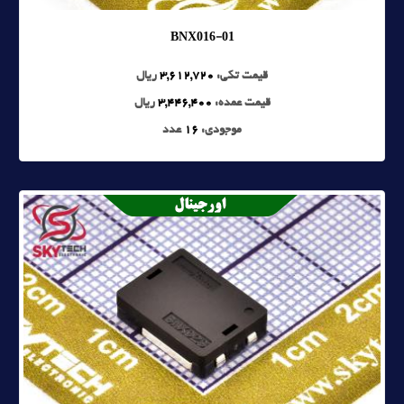
BNX016-01
قیمت تکی:
3,612,720
ریال
قیمت عمده:
3,446,400
ریال
موجودی:
16
عدد