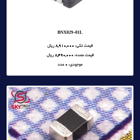
BNX029-01L
قیمت تکی:
8,910,000
ریال
قیمت عمده:
8,490,000
ریال
موجودی:
0
عدد