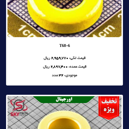
T68-6
قیمت تکی:
2,959,770
ریال
قیمت عمده:
2,897,400
ریال
موجودی:
32
عدد