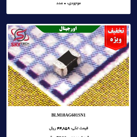
موجودی:
0
عدد
BLM18AG601SN1
قیمت تکی:
44,859
ریال