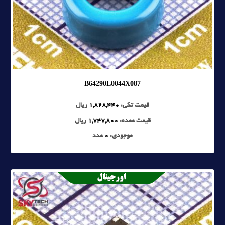
B64290L0044X087
قیمت تکی:
1,828,440
ریال
قیمت عمده:
1,747,800
ریال
موجودی:
0
عدد