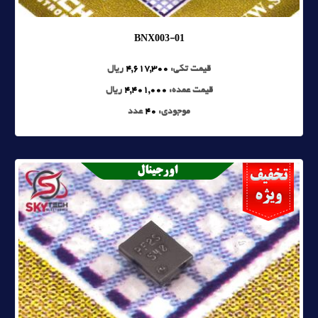
BNX003-01
قیمت تکی:
4,617,300
ریال
قیمت عمده:
4,401,000
ریال
موجودی:
40
عدد