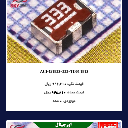
ACF451832-333-TD01 1812
قیمت تکی:
996,210
ریال
قیمت عمده:
945,810
ریال
موجودی:
0
عدد