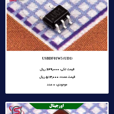
USBDF01W5 (UD1)
قیمت تکی:
639,000
ریال
قیمت عمده:
513,000
ریال
موجودی:
0
عدد