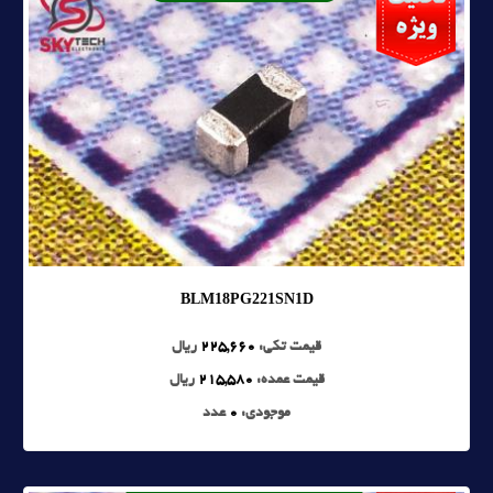
BLM18PG221SN1D
قیمت تکی:
225,660
ریال
قیمت عمده:
215,580
ریال
موجودی:
0
عدد