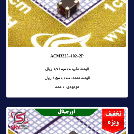
ACM3225-102-2P
قیمت تکی:
1,710,000
ریال
قیمت عمده:
1,500,000
ریال
موجودی:
0
عدد