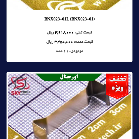
BNX023-01L (BNX023-01)
قیمت تکی:
3,618,000
ریال
قیمت عمده:
3,450,000
ریال
موجودی:
11
عدد