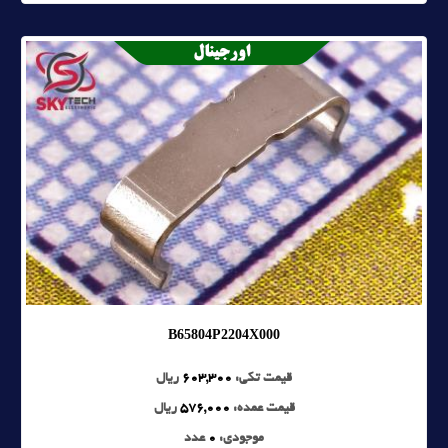
B65804P2204X000
قیمت تکی:
603,300
ریال
قیمت عمده:
576,000
ریال
موجودی:
0
عدد