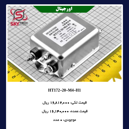
HT172-20-M4-H1
قیمت تکی:
16,812,000
ریال
قیمت عمده:
16,140,000
ریال
موجودی:
0
عدد