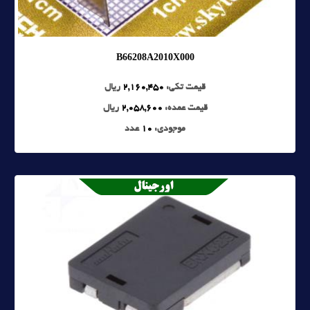
B66208A2010X000
قیمت تکی:
2,160,450
ریال
قیمت عمده:
2,058,600
ریال
موجودی:
10
عدد