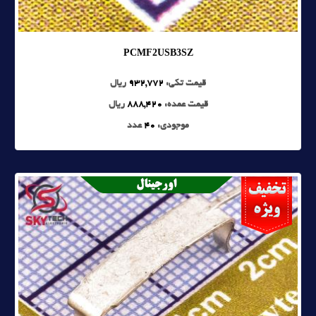
PCMF2USB3SZ
قیمت تکی:
932,772
ریال
قیمت عمده:
888,420
ریال
موجودی:
40
عدد