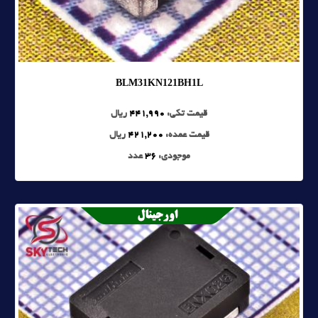
BLM31KN121BH1L
قیمت تکی:
441,990
ریال
قیمت عمده:
421,200
ریال
موجودی:
36
عدد