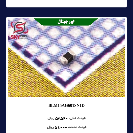
BLM15AG601SN1D
قیمت تکی:
53,520
ریال
قیمت عمده:
51,000
ریال