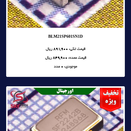
BLM21SP601SN1D
قیمت تکی:
891,900
ریال
قیمت عمده:
849,900
ریال
موجودی:
0
عدد