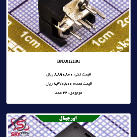
BNX012H01
قیمت تکی:
8,890,800
ریال
قیمت عمده:
8,470,800
ریال
موجودی:
22
عدد