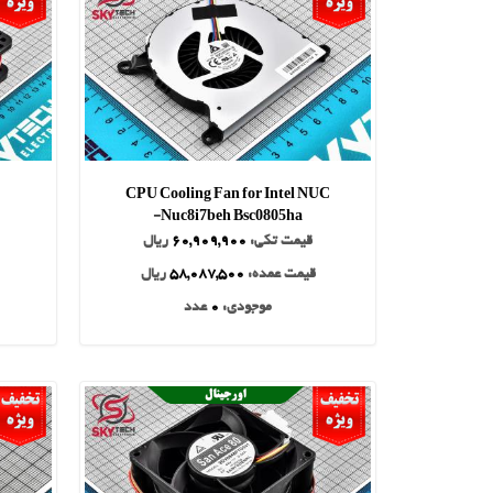
CPU Cooling Fan for Intel NUC
Nuc8i7beh Bsc0805ha-
قیمت تکی:
60,909,900
ریال
قیمت عمده:
58,087,500
ریال
موجودی:
0
عدد