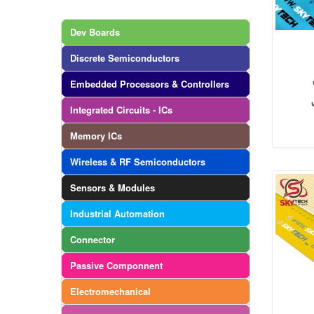
Dev Boards
Discrete Semiconductors
Embedded Processors & Controllers
Integrated Circuits - ICs
Memory ICs
Wireless & RF Semiconductors
Sensors & Modules
Industrial Automation
Connector
Passive Componnent
Electromechanical