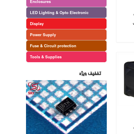
Enclosures
LED Lighting & Opto Electronic
Display
Power Supply
Fuse & Circuit protection
Tools & Supplies
تخفیف ویژه