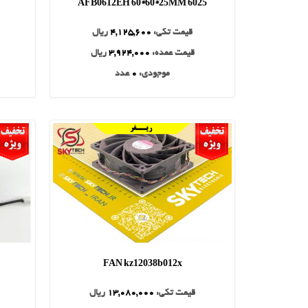
6025 AFB0612EH 60*60*25MM
قیمت تکی:
4,125,600
ریال
قیمت عمده:
3,924,000
ریال
موجودی:
0
عدد
FAN kz12038b012x
قیمت تکی:
13,080,000
ریال