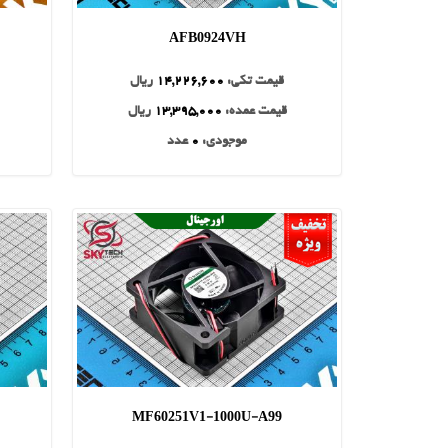
AFB0924VH
قیمت تکی:
14,226,600
ریال
قیمت عمده:
13,395,000
ریال
موجودی:
0
عدد
MF60251V1-1000U-A99