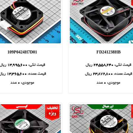
109P0424H7D01
FD241238HB
قیمت تکی:
24,558,240
ریال
قیمت تکی:
13,995,600
ریال
قیمت عمده:
23,872,800
ریال
قیمت عمده:
13,365,600
ریال
موجودی:
0
عدد
موجودی:
0
عدد