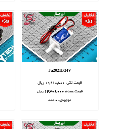
Fa2021B 24V
قیمت تکی:
12,910,800
ریال
قیمت عمده:
12,306,000
ریال
موجودی:
0
عدد