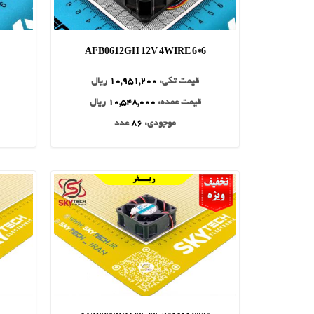
AFB0612GH 12V 4WIRE 6*6
قیمت تکی:
10,951,200
ریال
قیمت عمده:
10,548,000
ریال
موجودی:
86
عدد