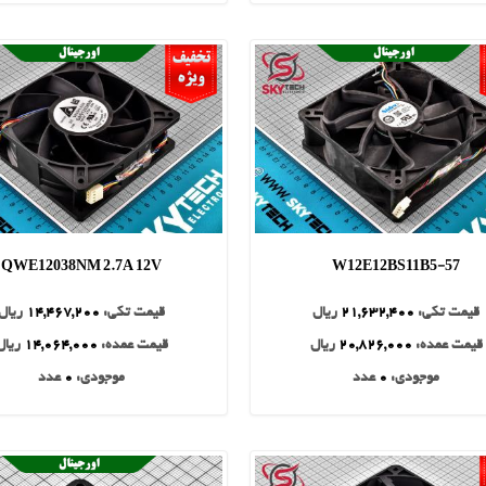
QWE12038NM 2.7A 12V
W12E12BS11B5-57
قیمت تکی:
21,632,400
ریال
قیمت تکی:
14,467,200
ریال
قیمت عمده:
20,826,000
ریال
قیمت عمده:
14,064,000
ریال
موجودی:
0
عدد
موجودی:
0
عدد