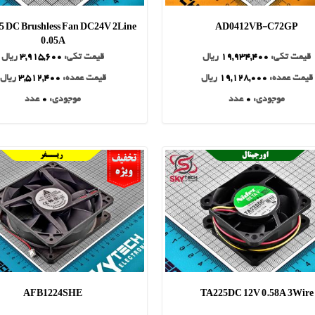
5 DC Brushless Fan DC24V 2Line
AD0412VB-C72GP
0.05A
قیمت تکی:
19,934,400
ریال
قیمت تکی:
3,915,600
ریال
قیمت عمده:
19,128,000
ریال
قیمت عمده:
3,512,400
ریال
موجودی:
0
عدد
موجودی:
0
عدد
AFB1224SHE
TA225DC 12V 0.58A 3Wire