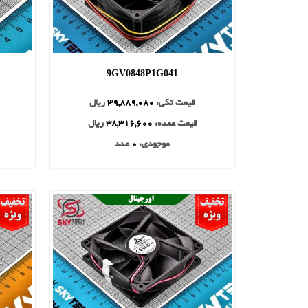
9GV0848P1G041
قیمت تکی:
39,889,080
ریال
قیمت عمده:
38,316,600
ریال
موجودی:
0
عدد