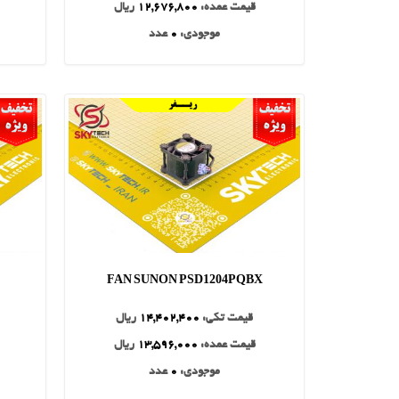
قیمت عمده:
12,676,800
ریال
موجودی:
0
عدد
FAN SUNON PSD1204PQBX
قیمت تکی:
14,402,400
ریال
قیمت عمده:
13,596,000
ریال
موجودی:
0
عدد