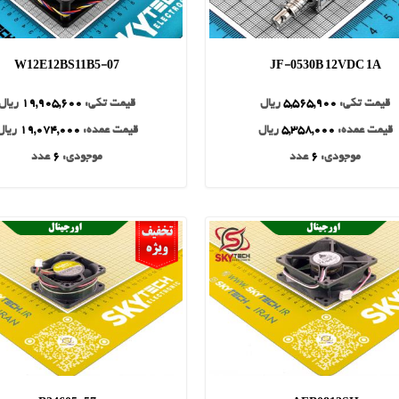
W12E12BS11B5-07
JF-0530B 12VDC 1A
قیمت تکی:
5,565,900
ریال
قیمت تکی:
19,905,600
ریال
قیمت عمده:
5,358,000
ریال
قیمت عمده:
19,074,000
ریال
موجودی:
6
عدد
موجودی:
6
عدد