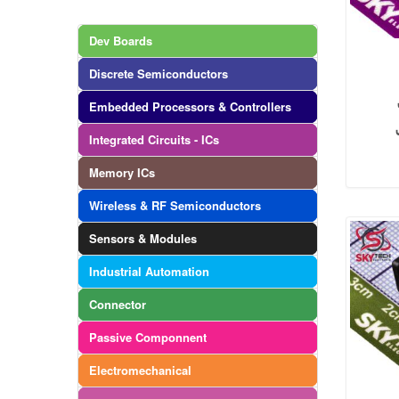
Dev Boards
Discrete Semiconductors
Embedded Processors & Controllers
Integrated Circuits - ICs
Memory ICs
Wireless & RF Semiconductors
Sensors & Modules
Industrial Automation
Connector
Passive Componnent
Electromechanical