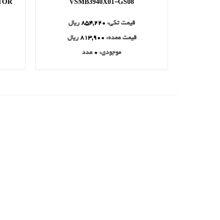
NTOR
VSMB3940X01-GS08
قیمت تکی:
854,220
ریال
قیمت عمده:
813,900
ریال
موجودی:
0
عدد