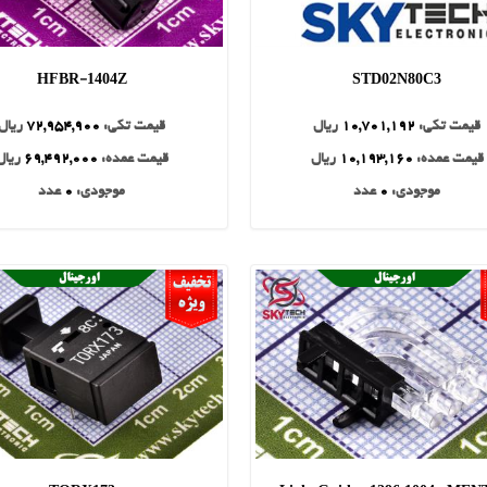
HFBR-1404Z
STD02N80C3
قیمت تکی:
10,701,192
ریال
قیمت تکی:
72,954,900
ریال
قیمت عمده:
10,193,160
ریال
قیمت عمده:
69,492,000
ریال
موجودی:
0
عدد
موجودی:
0
عدد