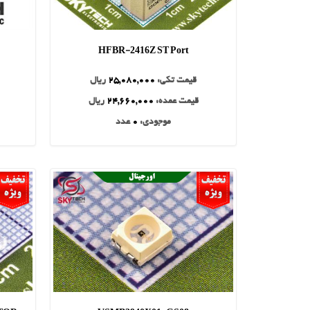
HFBR-2416Z ST Port
قیمت تکی:
25,080,000
ریال
قیمت عمده:
24,660,000
ریال
موجودی:
0
عدد