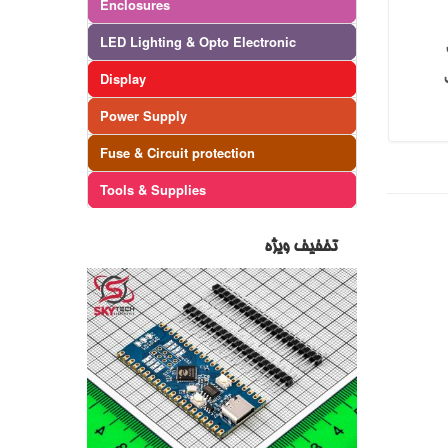
Enclosures
LED Lighting & Opto Electronic
Display
Power Supply
Fuse & Circuit protection
Tools & Supplies
تخفیف ویژه