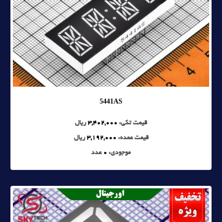
5441AS
قیمت تکی:
3,402,000
ریال
قیمت عمده:
3,192,000
ریال
موجودی:
0
عدد