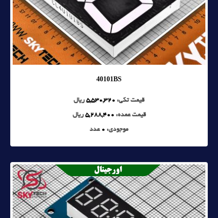
40101BS
قیمت تکی:
5,530,320
ریال
قیمت عمده:
5,288,400
ریال
موجودی:
0
عدد