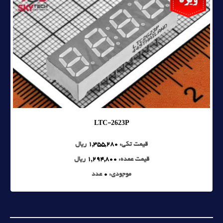
LTC-2623P
قیمت تکی:
1,355,280
ریال
قیمت عمده:
1,294,800
ریال
موجودی:
0
عدد