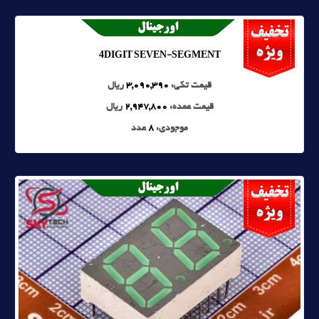
4DIGIT SEVEN-SEGMENT
قیمت تکی:
3,090,390
ریال
قیمت عمده:
2,947,800
ریال
موجودی:
8
عدد