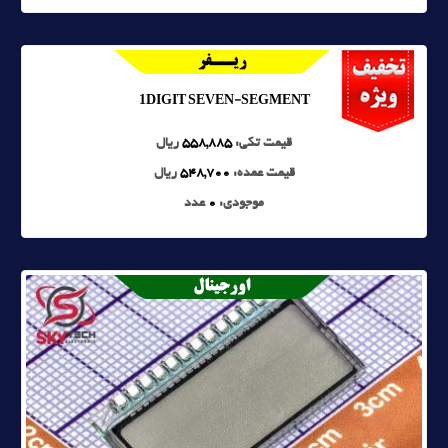
1DIGIT SEVEN-SEGMENT
قیمت تکی:
558,885
ریال
قیمت عمده:
548,700
ریال
موجودی:
0
عدد