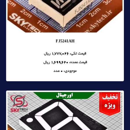
FJ5241AH
قیمت تکی:
1,777,026
ریال
قیمت عمده:
1,699,620
ریال
موجودی:
0
عدد