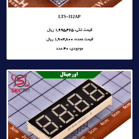
LTS-312AP
قیمت تکی:
1,995,465
ریال
قیمت عمده:
1,903,800
ریال
موجودی:
40
عدد