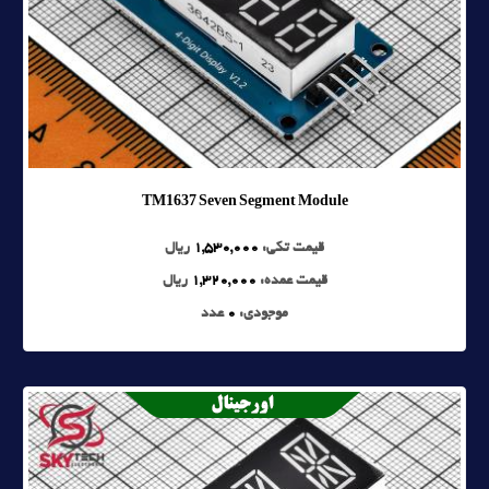
TM1637 Seven Segment Module
قیمت تکی:
1,530,000
ریال
قیمت عمده:
1,320,000
ریال
موجودی:
0
عدد