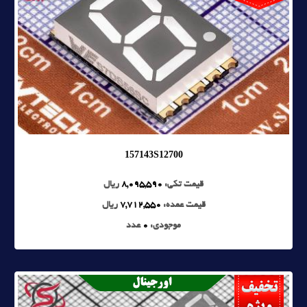
157143S12700
قیمت تکی:
8,095,590
ریال
قیمت عمده:
7,712,550
ریال
موجودی:
0
عدد