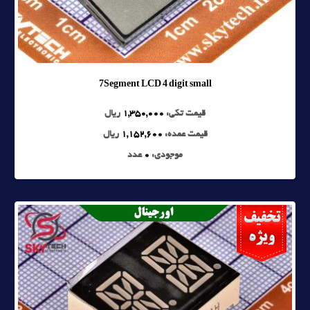
7Segment LCD 4 digit small
قیمت تکی:
1,350,000
ریال
قیمت عمده:
1,152,600
ریال
موجودی:
0
عدد