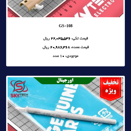
GS-108
قیمت تکی:
22,035,536
ریال
قیمت عمده:
20,986,368
ریال
موجودی:
10
عدد