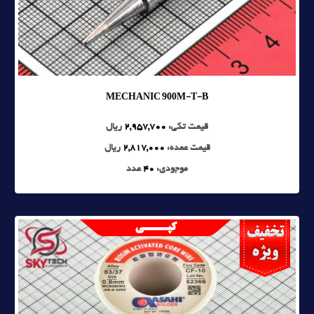
MECHANIC 900M-T-B
قیمت تکی:
2,957,700
ریال
قیمت عمده:
2,817,000
ریال
موجودی:
40
عدد