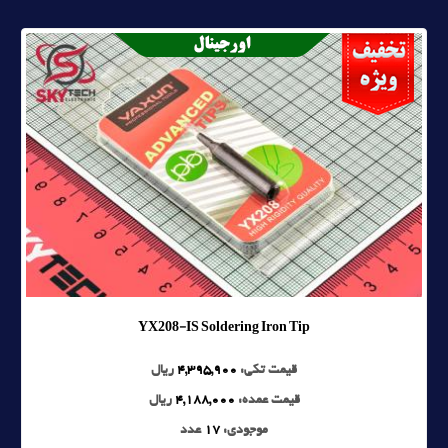
YX208-IS Soldering Iron Tip
قیمت تکی:
4,395,900
ریال
قیمت عمده:
4,188,000
ریال
موجودی:
17
عدد