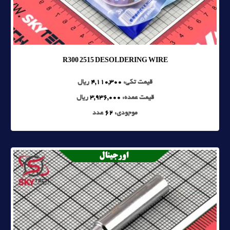
R300 2515 DESOLDERING WIRE
قیمت تکی:
4,110,300
ریال
قیمت عمده:
3,936,000
ریال
موجودی:
62
عدد