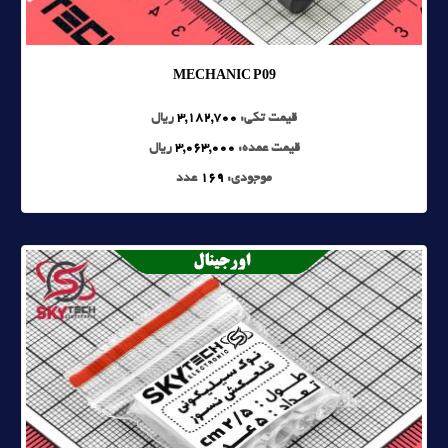
MECHANIC P09
قیمت تکی:
3,182,700
ریال
قیمت عمده:
3,063,000
ریال
موجودی:
169
عدد