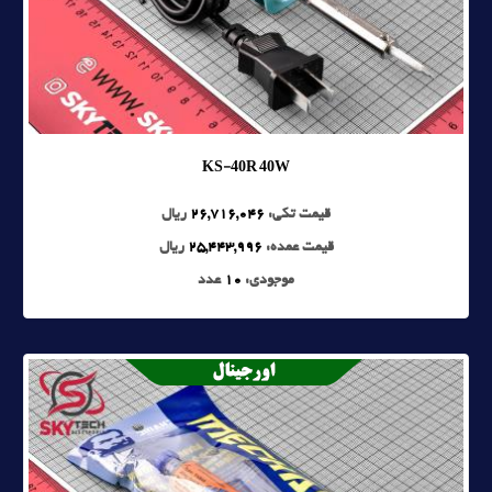
KS-40R 40W
قیمت تکی:
26,716,046
ریال
قیمت عمده:
25,443,996
ریال
موجودی:
10
عدد