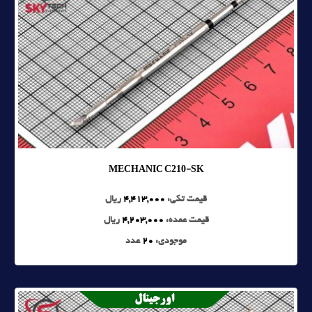
MECHANIC C210-SK
قیمت تکی:
4,413,000
ریال
قیمت عمده:
4,203,000
ریال
موجودی:
20
عدد