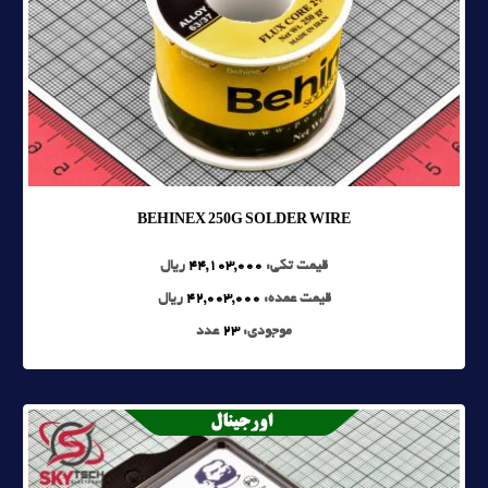
BEHINEX 250G SOLDER WIRE
قیمت تکی:
44,103,000
ریال
قیمت عمده:
42,003,000
ریال
موجودی:
23
عدد