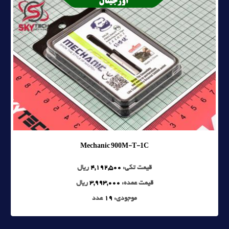
Mechanic 900M-T-1C
قیمت تکی:
4,192,500
ریال
قیمت عمده:
3,993,000
ریال
موجودی:
19
عدد