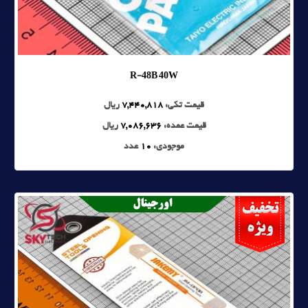
R-48B 40W
قیمت تکی:
7,440,818
ریال
قیمت عمده:
7,086,636
ریال
موجودی:
10
عدد