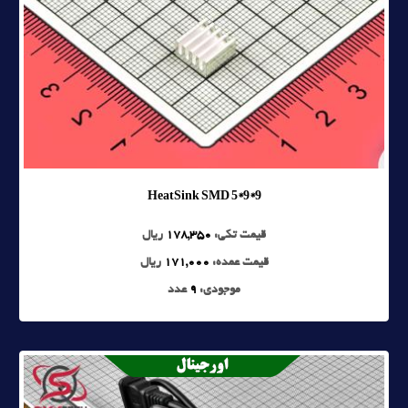
HeatSink SMD 5*9*9
قیمت تکی:
178,350
ریال
قیمت عمده:
171,000
ریال
موجودی:
9
عدد