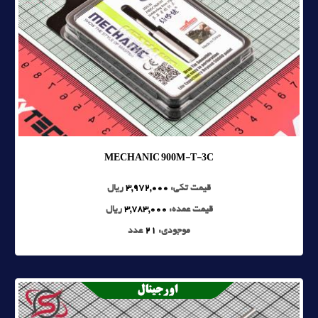
MECHANIC 900M-T-3C
قیمت تکی:
3,972,000
ریال
قیمت عمده:
3,783,000
ریال
موجودی:
21
عدد