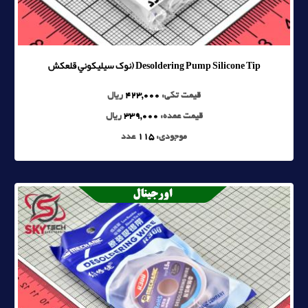
Desoldering Pump Silicone Tip (نوک سيليکوني قلعکش
قیمت تکی:
423,000
ریال
قیمت عمده:
339,000
ریال
موجودی:
115
عدد