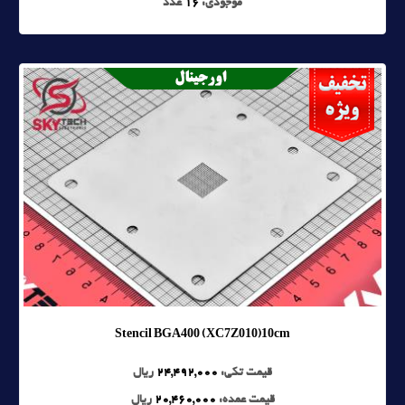
موجودی:
16
عدد
Stencil BGA400 (XC7Z010)10cm
قیمت تکی:
24,492,000
ریال
قیمت عمده:
20,460,000
ریال