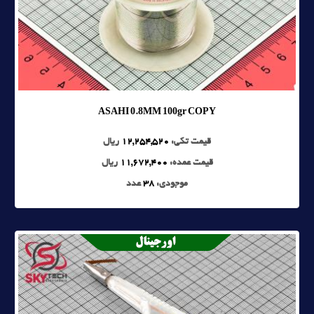
ASAHI 0.8MM 100gr COPY
قیمت تکی:
12,254,520
ریال
قیمت عمده:
11,672,400
ریال
موجودی:
38
عدد