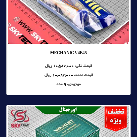
MECHANIC V4B45
قیمت تکی:
10,587,000
ریال
قیمت عمده:
10,083,000
ریال
موجودی:
9
عدد