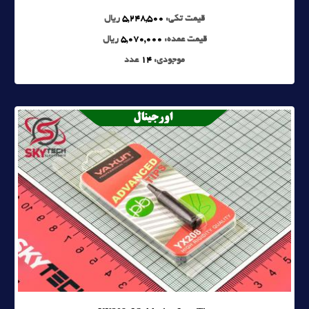
قیمت تکی:
5,248,500
ریال
قیمت عمده:
5,070,000
ریال
موجودی:
14
عدد