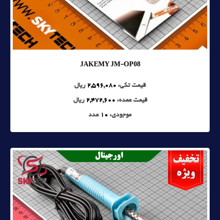
JAKEMY JM-OP08
قیمت تکی:
2,596,080
ریال
قیمت عمده:
2,472,600
ریال
موجودی:
10
عدد