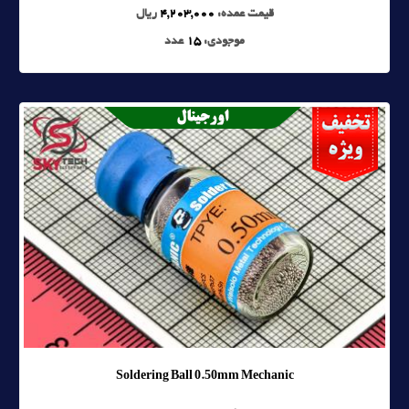
قیمت عمده:
4,203,000
ریال
موجودی:
15
عدد
Soldering Ball 0.50mm Mechanic