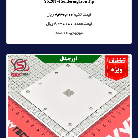
YX208-I Soldering Iron Tip
قیمت تکی:
4,440,000
ریال
قیمت عمده:
4,230,000
ریال
موجودی:
14
عدد