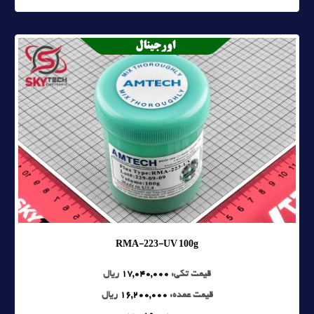
RMA-223-UV 100g
قیمت تکی:
17,040,000
ریال
قیمت عمده:
16,200,000
ریال