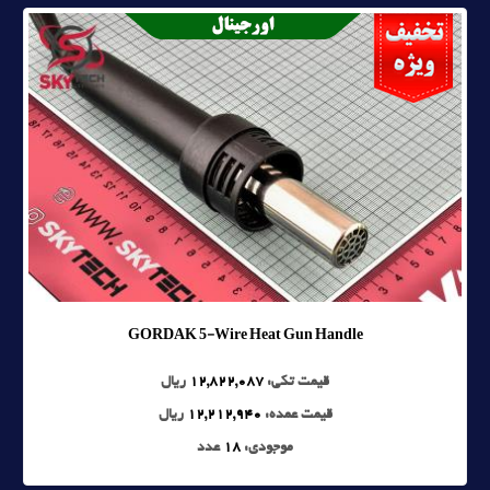
GORDAK 5-Wire Heat Gun Handle
قیمت تکی:
12,822,087
ریال
قیمت عمده:
12,212,940
ریال
موجودی:
18
عدد