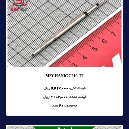
MECHANIC C210-TI
قیمت تکی:
4,413,000
ریال
قیمت عمده:
4,203,000
ریال
موجودی:
20
عدد