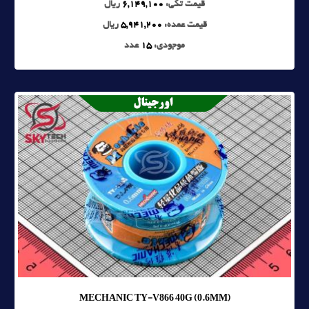
قیمت تکی:
6,149,100
ریال
قیمت عمده:
5,941,200
ریال
موجودی:
15
عدد
MECHANIC TY-V866 40G (0.6MM)