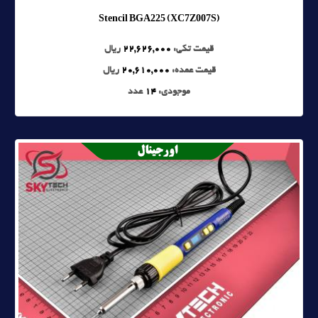
Stencil BGA225 (XC7Z007S)
قیمت تکی:
22,626,000
ریال
قیمت عمده:
20,610,000
ریال
موجودی:
14
عدد