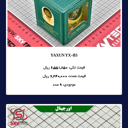
YAXUN YX-B3
قیمت تکی:
6,551,850
ریال
قیمت عمده:
6,240,000
ریال
موجودی:
9
عدد