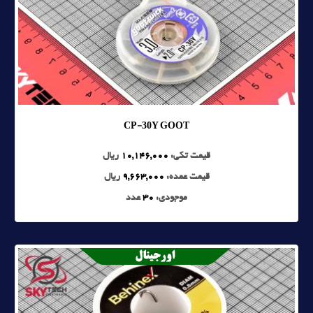
CP-30Y GOOT
قیمت تکی:
10,146,000
ریال
قیمت عمده:
9,663,000
ریال
موجودی:
30
عدد