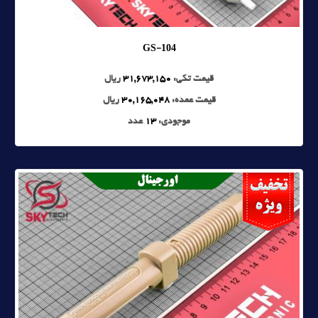
GS-104
قیمت تکی:
31,673,150
ریال
قیمت عمده:
30,165,048
ریال
موجودی:
13
عدد