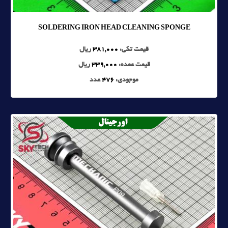
SOLDERING IRON HEAD CLEANING SPONGE
قیمت تکی:
381,000
ریال
قیمت عمده:
339,000
ریال
موجودی:
476
عدد