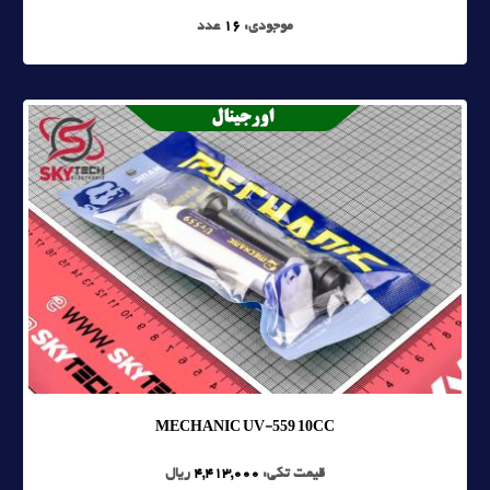
موجودی:
16
عدد
MECHANIC UV-559 10CC
قیمت تکی:
4,413,000
ریال