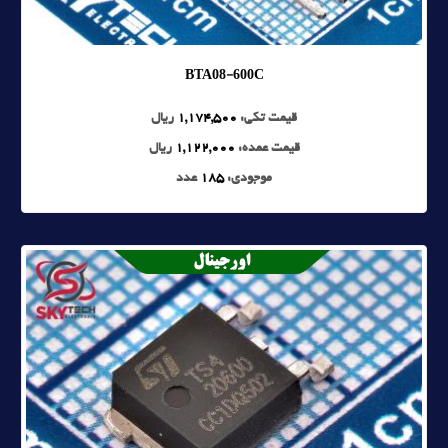
BTA08-600C
قیمت تکی:
1,174,500
ریال
قیمت عمده:
1,122,000
ریال
موجودی:
185
عدد