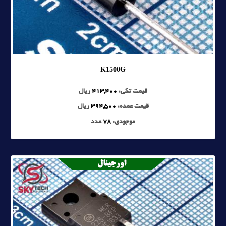
K1500G
قیمت تکی:
413,400
ریال
قیمت عمده:
394,500
ریال
موجودی:
78
عدد