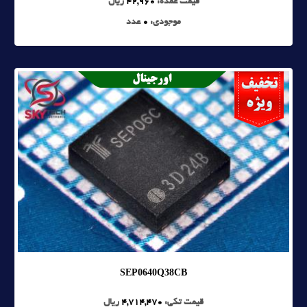
قیمت عمده:
42,960
ریال
موجودی:
0
عدد
SEP0640Q38CB
قیمت تکی:
4,714,470
ریال