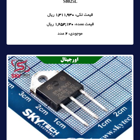
S8025L
قیمت تکی:
1,311,930
ریال
قیمت عمده:
1,253,130
ریال
موجودی:
2
عدد