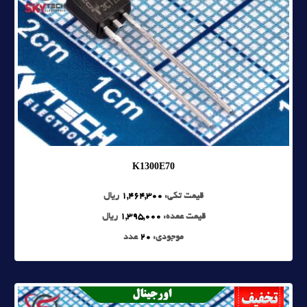
K1300E70
قیمت تکی:
1,464,300
ریال
قیمت عمده:
1,395,000
ریال
موجودی:
20
عدد