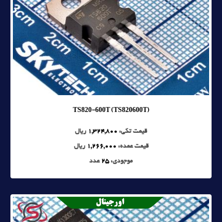
TS820-600T (TS820600T)
قیمت تکی:
1,324,800
ریال
قیمت عمده:
1,266,000
ریال
موجودی:
25
عدد