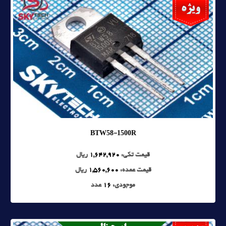
BTW58-1500R
قیمت تکی:
1,642,920
ریال
قیمت عمده:
1,560,600
ریال
موجودی:
16
عدد