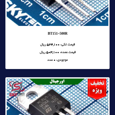
BT151-500R
قیمت تکی:
524,100
ریال
قیمت عمده:
503,100
ریال
موجودی:
0
عدد