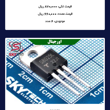
قیمت تکی:
870,000
ریال
قیمت عمده:
660,000
ریال
موجودی:
2
عدد