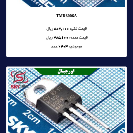
TMR6006A
قیمت تکی:
506,100
ریال
قیمت عمده:
485,100
ریال
موجودی:
2403
عدد