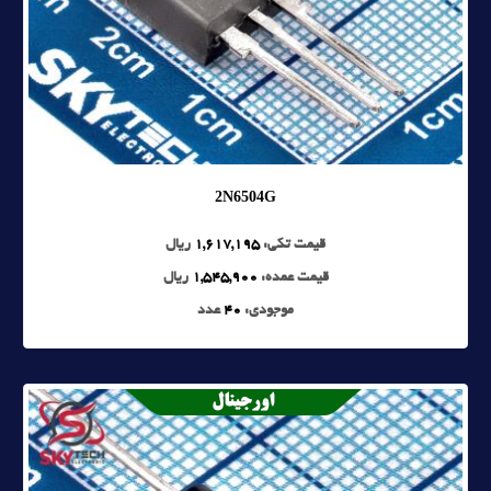
2N6504G
قیمت تکی:
1,617,195
ریال
قیمت عمده:
1,545,900
ریال
موجودی:
40
عدد