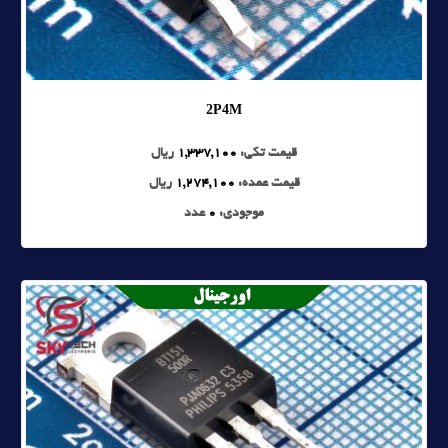
2P4M
قیمت تکی:
1,337,100
ریال
قیمت عمده:
1,274,100
ریال
موجودی:
0
عدد