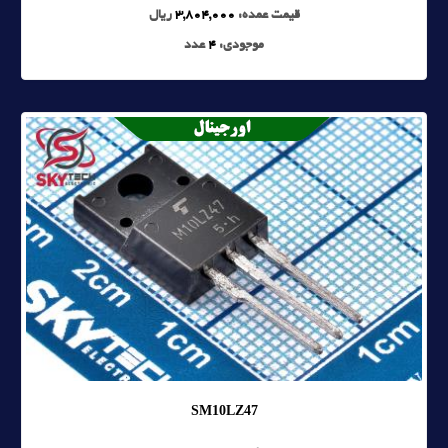
قیمت عمده:
3,804,000
ریال
موجودی:
4
عدد
SM10LZ47