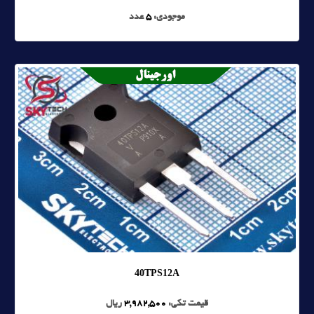
موجودی:
5
عدد
40TPS12A
قیمت تکی:
3,982,500
ریال