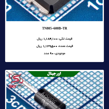
TN805-600B-TR
قیمت تکی:
1,184,100
ریال
قیمت عمده:
1,129,500
ریال
موجودی:
90
عدد