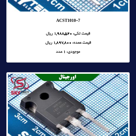
ACST1010-7
قیمت تکی:
1,988,520
ریال
قیمت عمده:
1,897,800
ریال
موجودی:
1
عدد