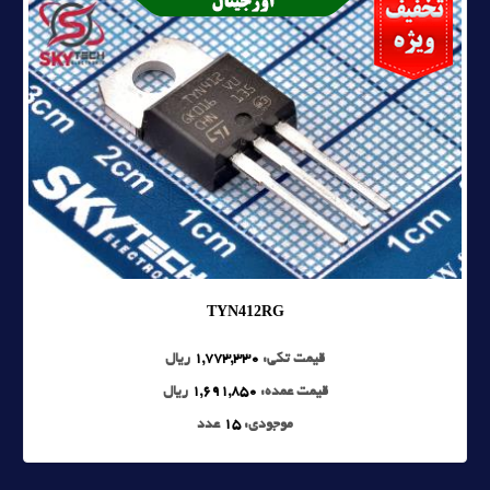
TYN412RG
قیمت تکی:
1,773,330
ریال
قیمت عمده:
1,691,850
ریال
موجودی:
15
عدد