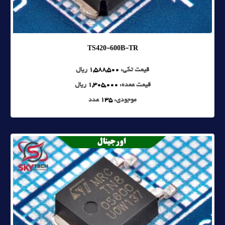
TS420-600B-TR
قیمت تکی:
1,588,500
ریال
قیمت عمده:
1,305,000
ریال
موجودی:
135
عدد