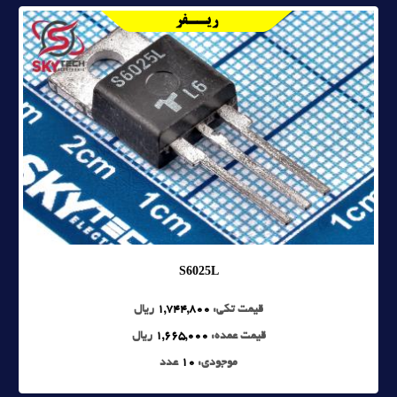
S6025L
قیمت تکی:
1,744,800
ریال
قیمت عمده:
1,665,000
ریال
موجودی:
10
عدد