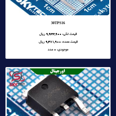
30TPS16
قیمت تکی:
9,933,900
ریال
قیمت عمده:
9,471,900
ریال
موجودی:
0
عدد