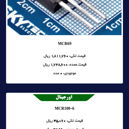
MCR69
قیمت تکی:
1,811,760
ریال
قیمت عمده:
1,728,600
ریال
موجودی:
0
عدد
MCR100-6
قیمت تکی:
45,060
ریال