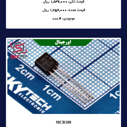
قیمت تکی:
1,836,000
ریال
قیمت عمده:
1,752,000
ریال
موجودی:
4
عدد
MCR100