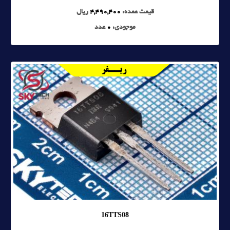
قیمت عمده:
4,490,400
ریال
موجودی:
0
عدد
16TTS08