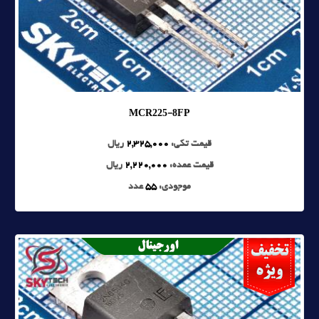
MCR225-8FP
قیمت تکی:
2,325,000
ریال
قیمت عمده:
2,220,000
ریال
موجودی:
55
عدد