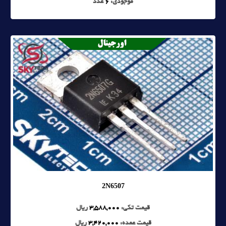
موجودی:
6
عدد
2N6507
قیمت تکی:
3,588,000
ریال
قیمت عمده:
3,420,000
ریال