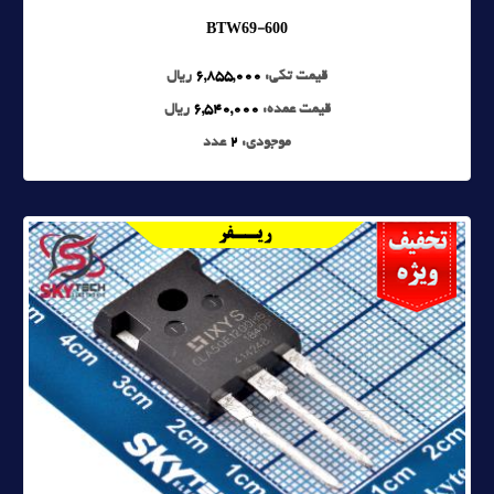
BTW69-600
قیمت تکی:
6,855,000
ریال
قیمت عمده:
6,540,000
ریال
موجودی:
2
عدد