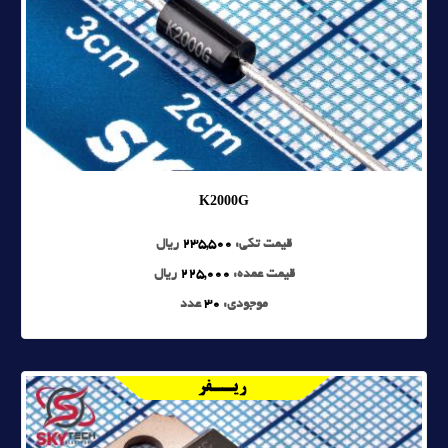
K2000G
قیمت تکی:
235,500
ریال
قیمت عمده:
225,000
ریال
موجودی:
30
عدد