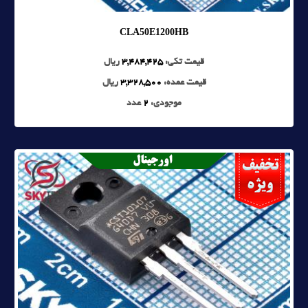
CLA50E1200HB
قیمت تکی:
3,484,425
ریال
قیمت عمده:
3,328,500
ریال
موجودی:
2
عدد