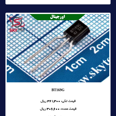
BT169G
قیمت تکی:
321,300
ریال
قیمت عمده:
306,600
ریال