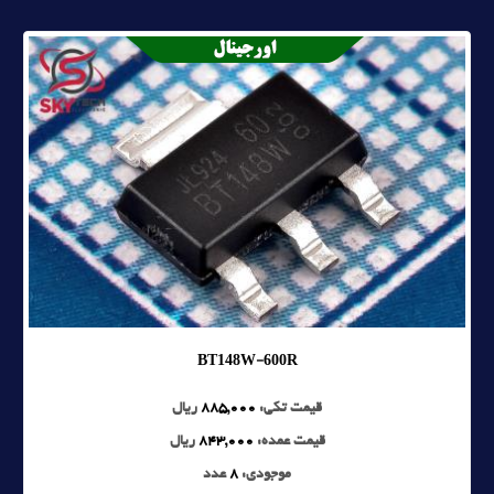
BT148W-600R
قیمت تکی:
885,000
ریال
قیمت عمده:
843,000
ریال
موجودی:
8
عدد