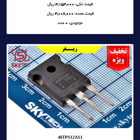
قیمت تکی:
3,153,000
ریال
قیمت عمده:
3,006,000
ریال
موجودی:
0
عدد
40TPS12AS1