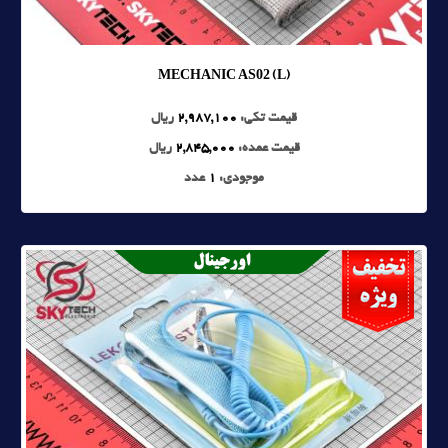
MECHANIC AS02 (L)
قیمت تکی:
2,987,100
ریال
قیمت عمده:
2,845,000
ریال
موجودی:
1
عدد