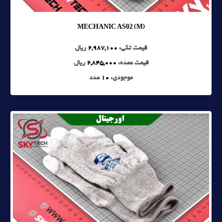
MECHANIC AS02 (M)
قیمت تکی:
2,987,100
ریال
قیمت عمده:
2,845,000
ریال
موجودی:
10
عدد