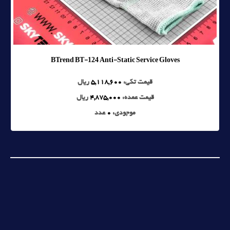
BTrend BT-124 Anti-Static Service Gloves
قیمت تکی:
5,118,600
ریال
قیمت عمده:
4,875,000
ریال
موجودی:
0
عدد