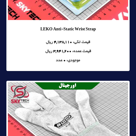
LEKO Anti-Static Wrist Strap
قیمت تکی:
4,138,110
ریال
قیمت عمده:
3,941,200
ریال
موجودی:
0
عدد