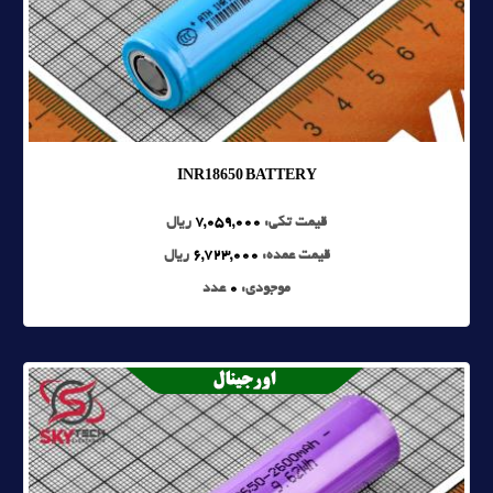
INR18650 BATTERY
قیمت تکی:
7,059,000
ریال
قیمت عمده:
6,723,000
ریال
موجودی:
0
عدد