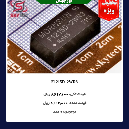
F1215D-2WR3
قیمت تکی:
8,617,200
ریال
قیمت عمده:
8,214,000
ریال
موجودی:
0
عدد