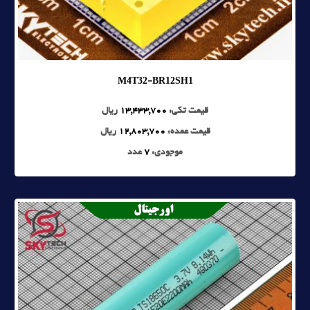
M4T32-BR12SH1
قیمت تکی:
13,433,700
ریال
قیمت عمده:
12,803,700
ریال
موجودی:
7
عدد