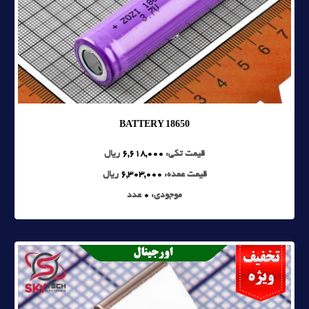
18650 BATTERY
قیمت تکی:
6,618,000
ریال
قیمت عمده:
6,303,000
ریال
موجودی:
0
عدد