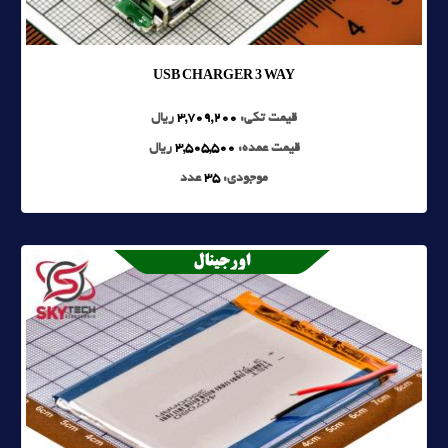
USB CHARGER 3 WAY
قیمت تکی:
3,709,200
ریال
قیمت عمده:
3,505,500
ریال
موجودی:
35
عدد