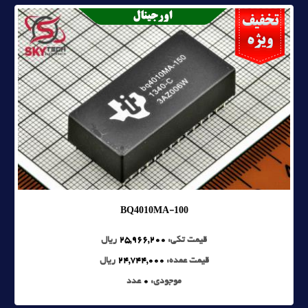
BQ4010MA-100
قیمت تکی:
25,966,200
ریال
قیمت عمده:
24,744,000
ریال
موجودی:
0
عدد