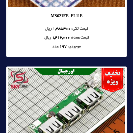
MS621FE-FL11E
قیمت تکی:
1,485,300
ریال
قیمت عمده:
1,416,000
ریال
موجودی:
197
عدد