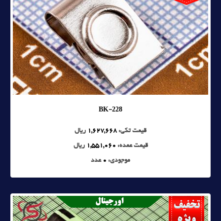
BK-228
قیمت تکی:
1,627,668
ریال
قیمت عمده:
1,551,060
ریال
موجودی:
0
عدد