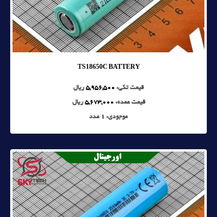
TS18650C BATTERY
قیمت تکی:
5,956,500
ریال
قیمت عمده:
5,673,000
ریال
موجودی:
1
عدد