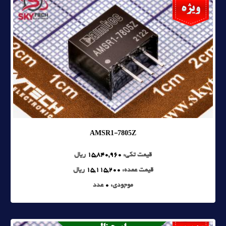
AMSR1-7805Z
قیمت تکی:
15,840,960
ریال
قیمت عمده:
15,115,200
ریال
موجودی:
0
عدد