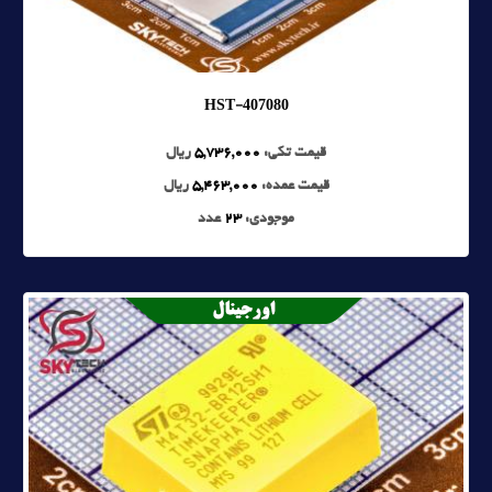
HST-407080
قیمت تکی:
5,736,000
ریال
قیمت عمده:
5,463,000
ریال
موجودی:
23
عدد