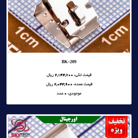
BK-209
قیمت تکی:
2,144,700
ریال
قیمت عمده:
2,043,900
ریال
موجودی:
0
عدد