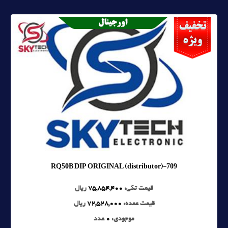
709-RQ50B DIP ORIGINAL (distributor)
قیمت تکی:
75,854,400
ریال
قیمت عمده:
72,528,000
ریال
موجودی:
0
عدد