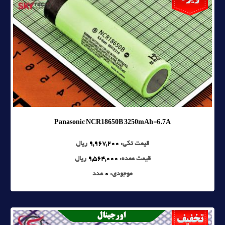
Panasonic NCR18650B 3250mAh-6.7A
قیمت تکی:
9,967,200
ریال
قیمت عمده:
9,564,000
ریال
موجودی:
0
عدد