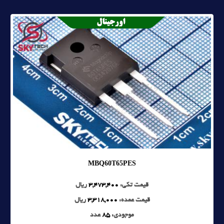
MBQ60T65PES
قیمت تکی:
3,473,400
ریال
قیمت عمده:
3,318,000
ریال
موجودی:
85
عدد