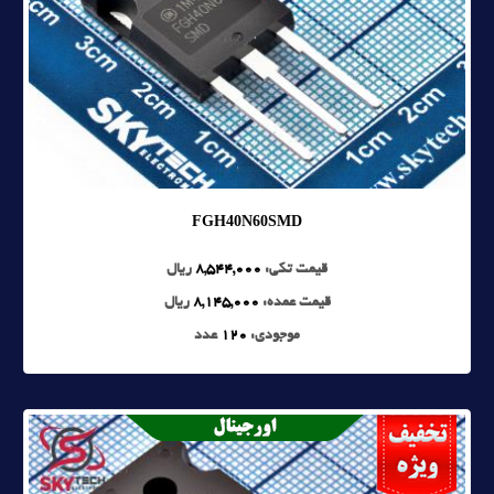
FGH40N60SMD
قیمت تکی:
8,544,000
ریال
قیمت عمده:
8,145,000
ریال
موجودی:
120
عدد