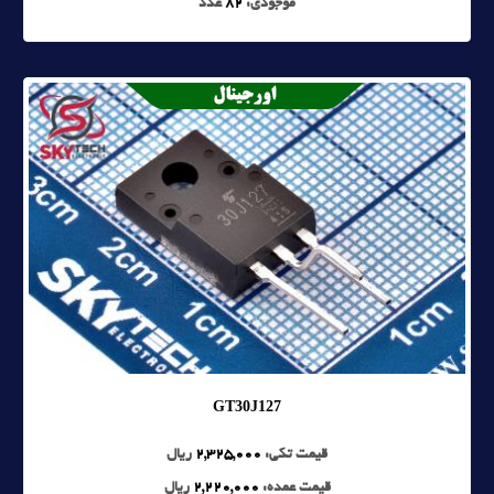
موجودی:
82
عدد
GT30J127
قیمت تکی:
2,325,000
ریال
قیمت عمده:
2,220,000
ریال