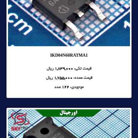
IKD04N60RATMA1
قیمت تکی:
1,839,000
ریال
قیمت عمده:
1,755,000
ریال
موجودی:
122
عدد