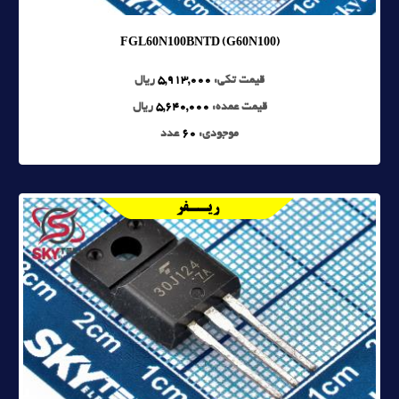
FGL60N100BNTD (G60N100)
قیمت تکی:
5,913,000
ریال
قیمت عمده:
5,640,000
ریال
موجودی:
60
عدد