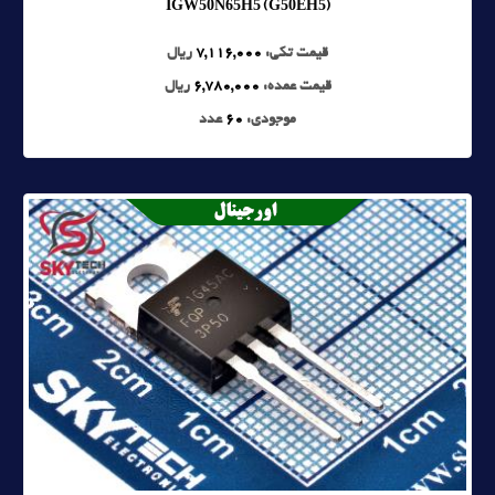
IGW50N65H5 (G50EH5)
قیمت تکی:
7,116,000
ریال
قیمت عمده:
6,780,000
ریال
موجودی:
60
عدد