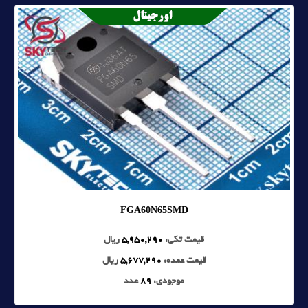
FGA60N65SMD
قیمت تکی:
5,950,290
ریال
قیمت عمده:
5,677,290
ریال
موجودی:
89
عدد