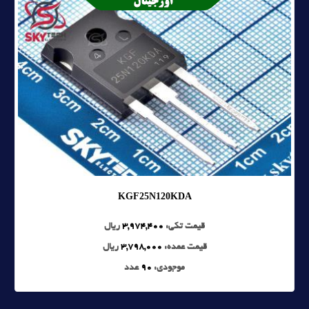
KGF25N120KDA
قیمت تکی:
3,974,400
ریال
قیمت عمده:
3,798,000
ریال
موجودی:
90
عدد