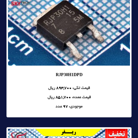
RJP30H1DPD
قیمت تکی:
893,700
ریال
قیمت عمده:
851,700
ریال
موجودی:
97
عدد