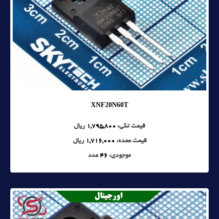
XNF20N60T
قیمت تکی:
1,795,800
ریال
قیمت عمده:
1,716,000
ریال
موجودی:
46
عدد