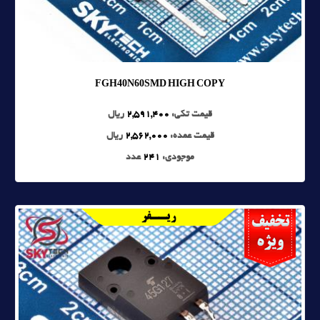
FGH40N60SMD HIGH COPY
قیمت تکی:
2,591,400
ریال
قیمت عمده:
2,562,000
ریال
موجودی:
241
عدد