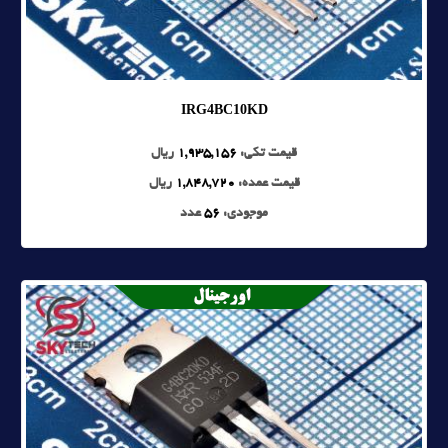
IRG4BC10KD
قیمت تکی:
1,935,156
ریال
قیمت عمده:
1,848,720
ریال
موجودی:
56
عدد