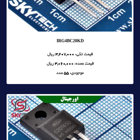
IRG4BC20KD
قیمت تکی:
3,207,000
ریال
قیمت عمده:
3,060,000
ریال
موجودی:
55
عدد