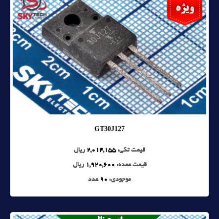
GT30J127
قیمت تکی:
2,014,155
ریال
قیمت عمده:
1,920,600
ریال
موجودی:
90
عدد