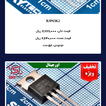
RJP63K2
قیمت تکی:
2,766,000
ریال
قیمت عمده:
2,640,000
ریال
موجودی:
58
عدد