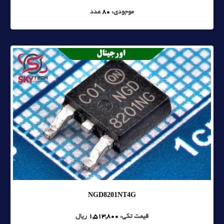
موجودی:
80
عدد
NGD8201NT4G
قیمت تکی:
1,513,800
ریال