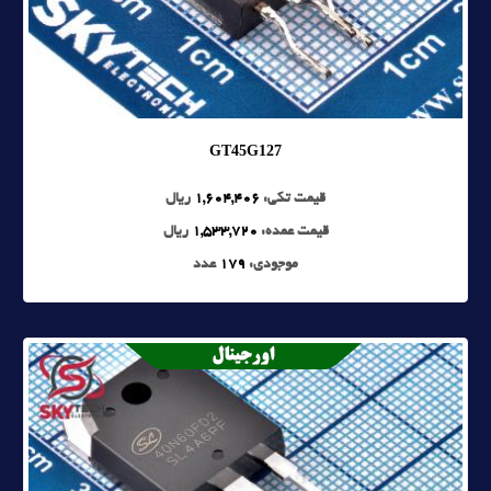
GT45G127
قیمت تکی:
1,604,406
ریال
قیمت عمده:
1,533,720
ریال
موجودی:
179
عدد