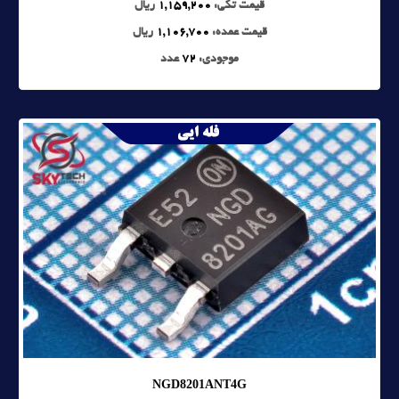
قیمت تکی:
1,159,200
ریال
قیمت عمده:
1,106,700
ریال
موجودی:
72
عدد
NGD8201ANT4G