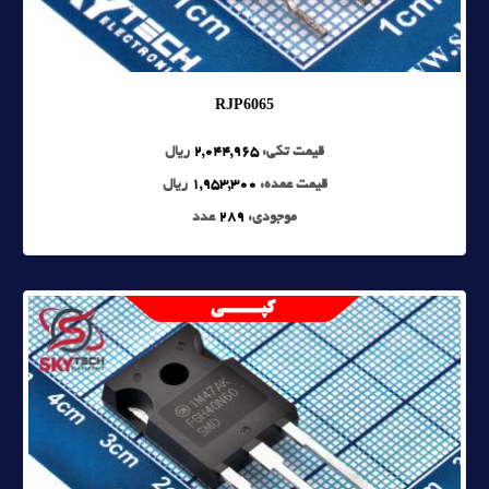
RJP6065
قیمت تکی:
2,044,965
ریال
قیمت عمده:
1,953,300
ریال
موجودی:
289
عدد