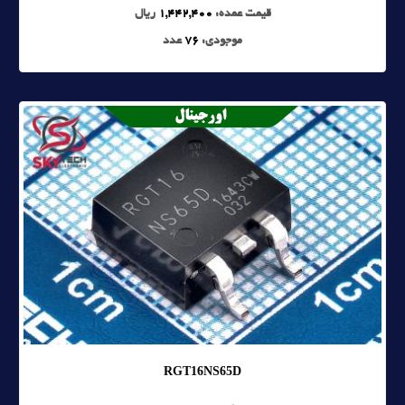
قیمت عمده:
1,442,400
ریال
موجودی:
76
عدد
RGT16NS65D