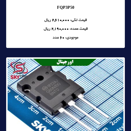
FQP3P50
قیمت تکی:
2,610,000
ریال
قیمت عمده:
2,190,000
ریال
موجودی:
60
عدد