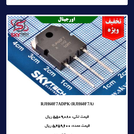
RJH60F7ADPK (RJH60F7A)
قیمت تکی:
5,509,080
ریال
قیمت عمده:
5,259,600
ریال