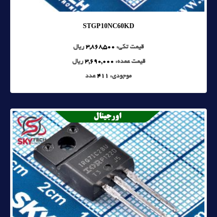
STGP10NC60KD
قیمت تکی:
3,868,500
ریال
قیمت عمده:
3,690,000
ریال
موجودی:
411
عدد