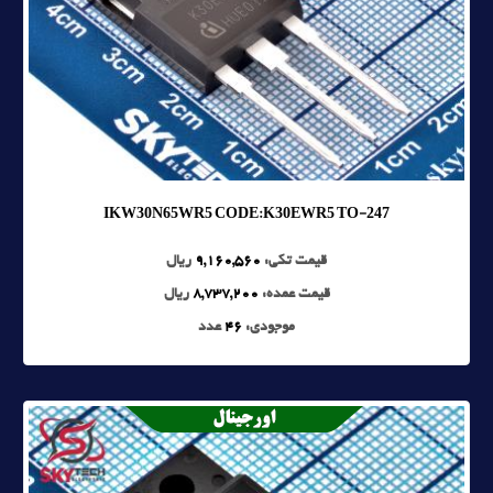
IKW30N65WR5 CODE:K30EWR5 TO-247
قیمت تکی:
9,160,560
ریال
قیمت عمده:
8,737,200
ریال
موجودی:
46
عدد