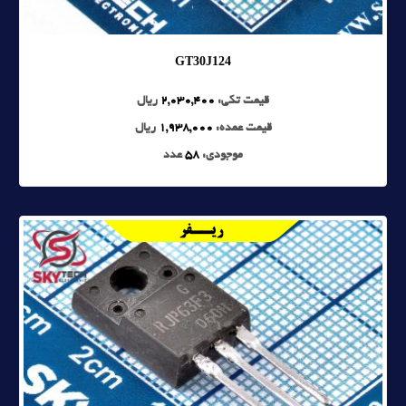
GT30J124
قیمت تکی:
2,030,400
ریال
قیمت عمده:
1,938,000
ریال
موجودی:
58
عدد