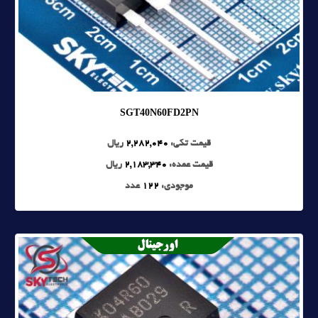
SGT40N60FD2PN
قیمت تکی:
2,282,040
ریال
قیمت عمده:
2,183,340
ریال
موجودی:
122
عدد