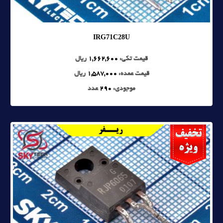
IRG71C28U
قیمت تکی:
1,662,600
ریال
قیمت عمده:
1,587,000
ریال
موجودی:
290
عدد