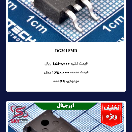
DG301 SMD
قیمت تکی:
1,560,000
ریال
قیمت عمده:
1,350,000
ریال
موجودی:
49
عدد