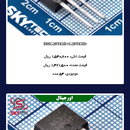
DHG20T65D (G20T65D)
قیمت تکی:
1,540,800
ریال
قیمت عمده:
1,471,500
ریال
موجودی:
54
عدد