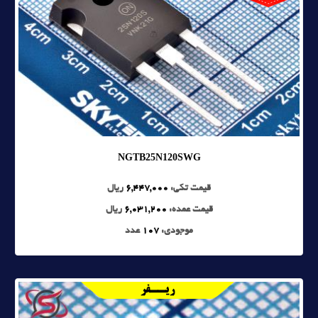
NGTB25N120SWG
قیمت تکی:
6,447,000
ریال
قیمت عمده:
6,031,200
ریال
موجودی:
107
عدد