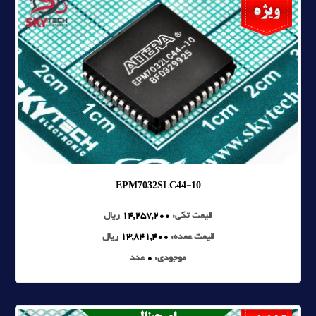
EPM7032SLC44-10
قیمت تکی:
14,257,200
ریال
قیمت عمده:
13,841,400
ریال
موجودی:
0
عدد