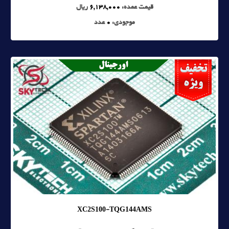
قیمت عمده:
6,138,000
ریال
موجودی:
0
عدد
XC2S100-TQG144AMS