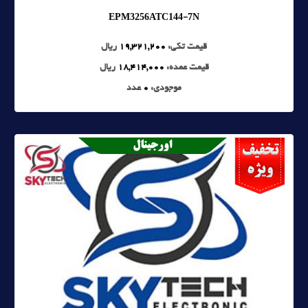
EPM3256ATC144-7N
قیمت تکی:
19,321,200
ریال
قیمت عمده:
18,414,000
ریال
موجودی:
0
عدد