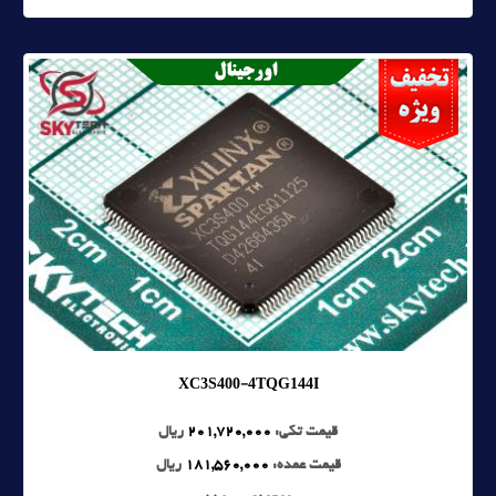
XC3S400-4TQG144I
قیمت تکی:
201,720,000
ریال
قیمت عمده:
181,560,000
ریال