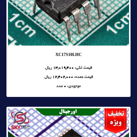
XC17S10LHC
قیمت تکی:
13,019,400
ریال
قیمت عمده:
12,402,000
ریال
موجودی:
0
عدد