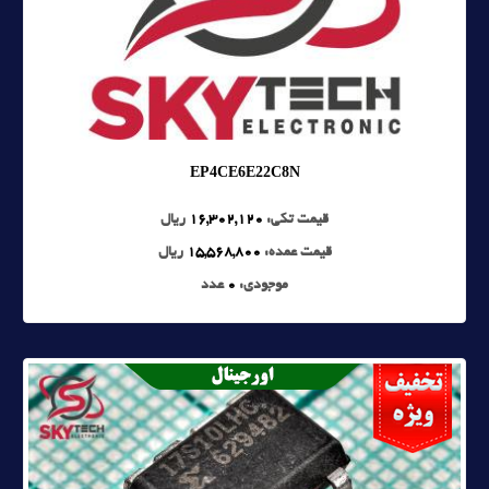
EP4CE6E22C8N
قیمت تکی:
16,302,120
ریال
قیمت عمده:
15,568,800
ریال
موجودی:
0
عدد