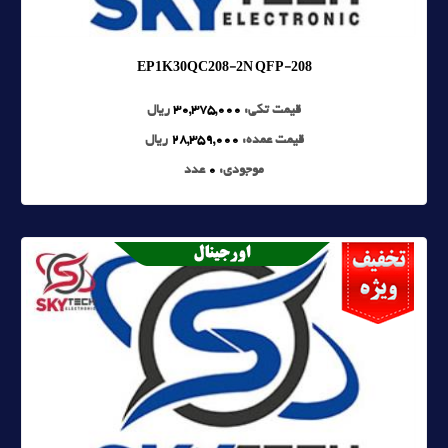
EP1K30QC208-2N QFP-208
قیمت تکی:
30,375,000
ریال
قیمت عمده:
28,359,000
ریال
موجودی:
0
عدد