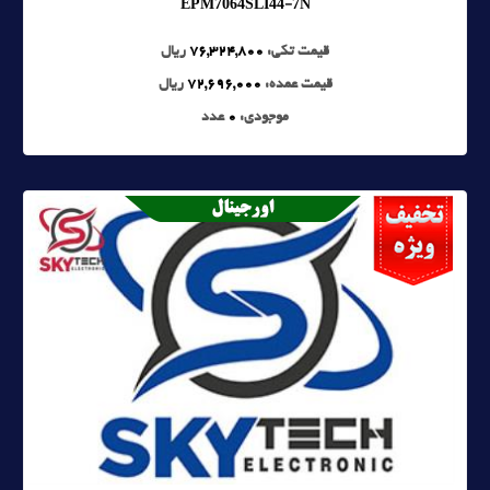
EPM7064SLI44-7N
قیمت تکی:
76,324,800
ریال
قیمت عمده:
72,696,000
ریال
موجودی:
0
عدد