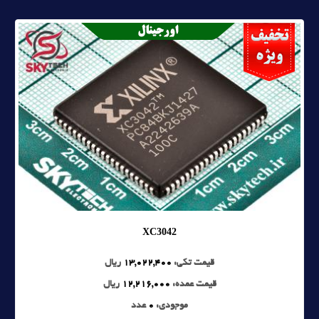
XC3042
قیمت تکی:
13,022,400
ریال
قیمت عمده:
12,216,000
ریال
موجودی:
0
عدد