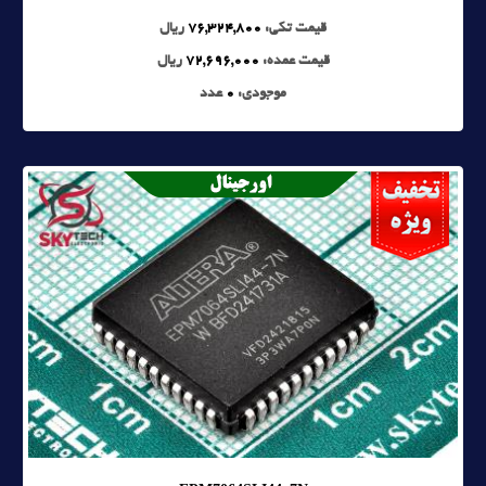
قیمت تکی:
76,324,800
ریال
قیمت عمده:
72,696,000
ریال
موجودی:
0
عدد