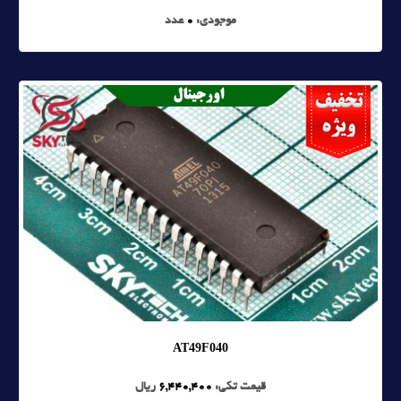
موجودی:
0
عدد
AT49F040
قیمت تکی:
6,440,400
ریال