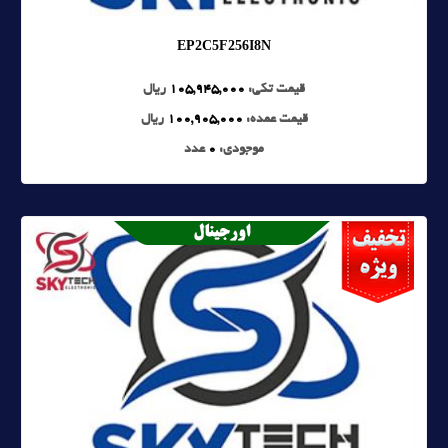
EP2C5F256I8N
قیمت تکی:
105,945,000
ریال
قیمت عمده:
100,905,000
ریال
موجودی:
0
عدد