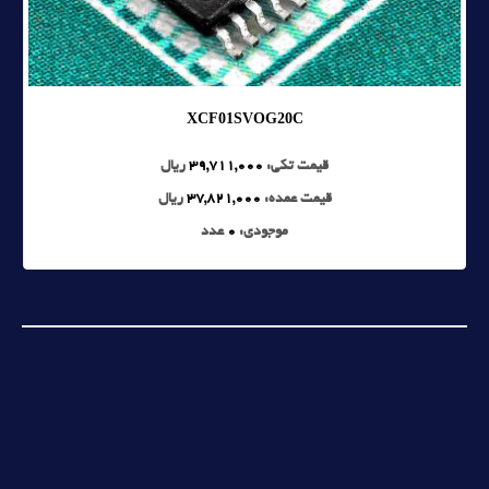
XCF01SVOG20C
قیمت تکی:
39,711,000
ریال
قیمت عمده:
37,821,000
ریال
موجودی:
0
عدد