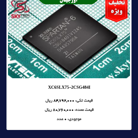
XC6SLX75-2CSG484I
قیمت تکی:
84,792,000
ریال
قیمت عمده:
80,760,000
ریال
موجودی:
0
عدد