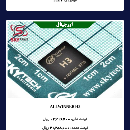
موجودی:
0
عدد
ALLWINNER H3
قیمت تکی:
22,316,400
ریال
قیمت عمده:
21,258,000
ریال