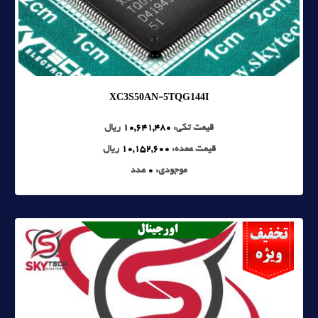
XC3S50AN-5TQG144I
قیمت تکی:
10,641,480
ریال
قیمت عمده:
10,152,600
ریال
موجودی:
0
عدد