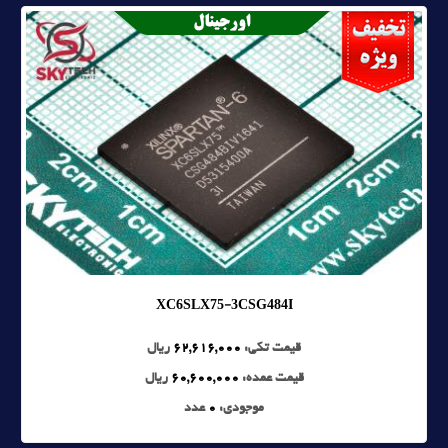
XC6SLX75-3CSG484I
قیمت تکی:
62,616,000
ریال
قیمت عمده:
60,600,000
ریال
موجودی:
0
عدد