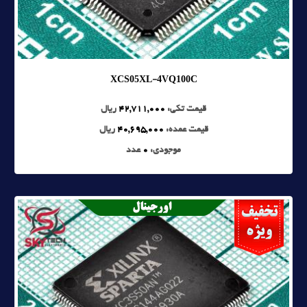
XCS05XL-4VQ100C
قیمت تکی:
42,711,000
ریال
قیمت عمده:
40,695,000
ریال
موجودی:
0
عدد