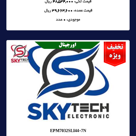
قیمت تکی:
48,534,000
ریال
قیمت عمده:
39,663,600
ریال
موجودی:
0
عدد
EPM7032SLI44-7N