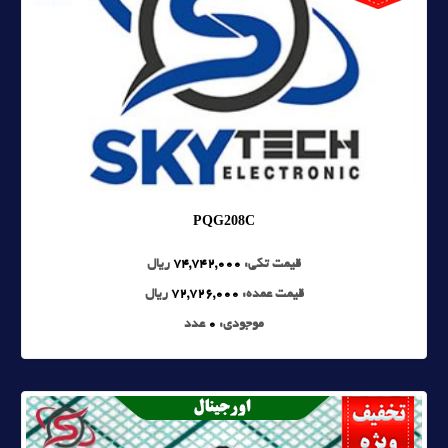
PQG208C
قیمت تکی:
74,742,000
ریال
قیمت عمده:
72,726,000
ریال
موجودی:
0
عدد