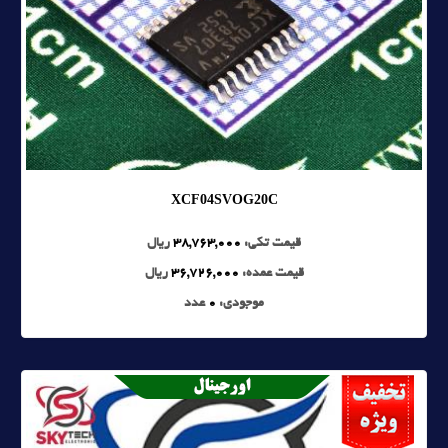
XCF04SVOG20C
قیمت تکی:
38,763,000
ریال
قیمت عمده:
36,726,000
ریال
موجودی:
0
عدد