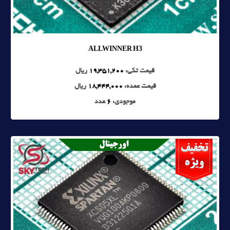
ALLWINNER H3
قیمت تکی:
19,351,200
ریال
قیمت عمده:
18,444,000
ریال
موجودی:
6
عدد