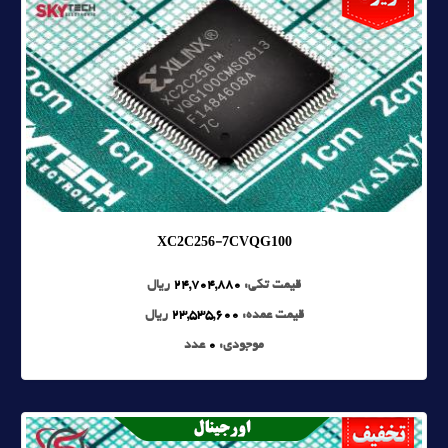
XC2C256-7CVQG100
قیمت تکی:
24,704,880
ریال
قیمت عمده:
23,535,600
ریال
موجودی:
0
عدد