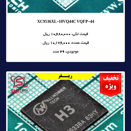
XC9536XL-10VQ44C VQFP-44
قیمت تکی:
10,680,000
ریال
قیمت عمده:
10,176,000
ریال
موجودی:
29
عدد