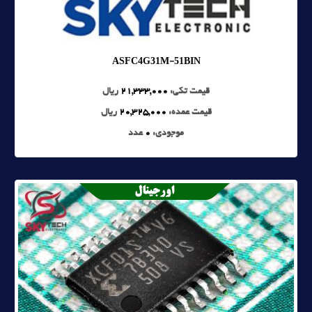
ASFC4G31M-51BIN
قیمت تکی:
21,333,000
ریال
قیمت عمده:
20,325,000
ریال
موجودی:
0
عدد