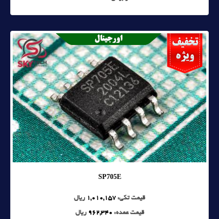
SP705E
قیمت تکی:
1,010,157
ریال
قیمت عمده:
962,340
ریال