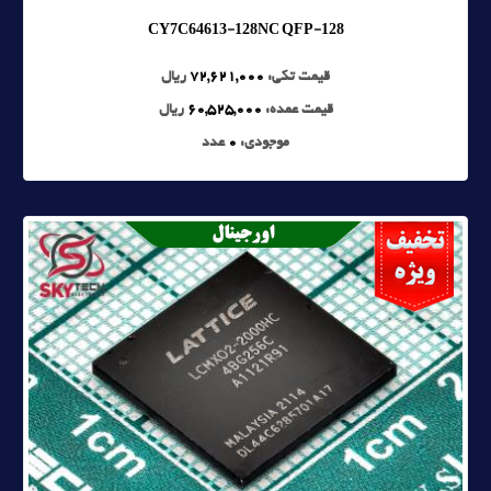
CY7C64613-128NC QFP-128
قیمت تکی:
72,621,000
ریال
قیمت عمده:
60,525,000
ریال
موجودی:
0
عدد