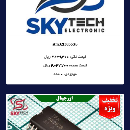
stm32f303cct6
قیمت تکی:
4,239,300
ریال
قیمت عمده:
4,037,700
ریال
موجودی:
0
عدد