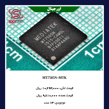
MT7505N-MTK
قیمت تکی:
10,293,000
ریال
قیمت عمده:
9,810,000
ریال
موجودی:
13
عدد