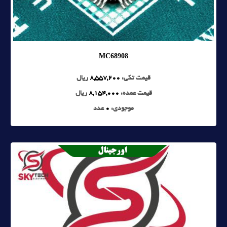
MC68908
قیمت تکی:
8,557,200
ریال
قیمت عمده:
8,154,000
ریال
موجودی:
0
عدد