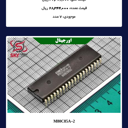
قیمت تکی:
32,376,000
ریال
قیمت عمده:
28,344,000
ریال
موجودی:
7
عدد
M80C85A-2