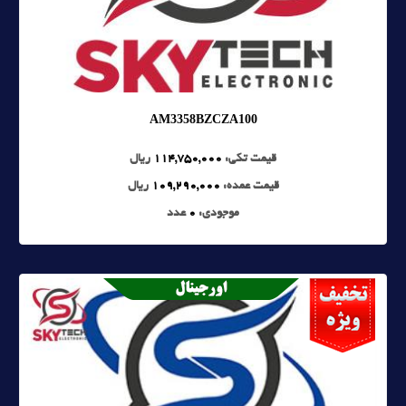
AM3358BZCZA100
قیمت تکی:
114,750,000
ریال
قیمت عمده:
109,290,000
ریال
موجودی:
0
عدد