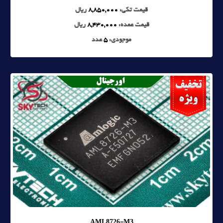
قیمت تکی:
8,850,000
ریال
قیمت عمده:
8,430,000
ریال
موجودی:
5
عدد
AML8726-M3