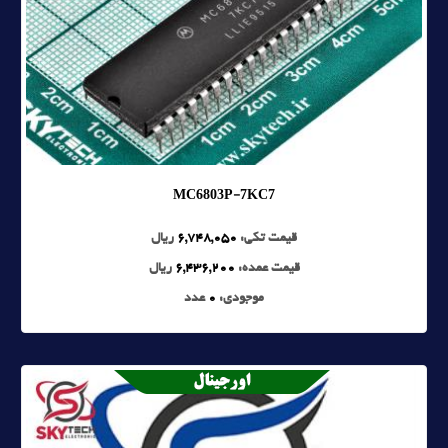
MC6803P-7KC7
قیمت تکی:
6,748,050
ریال
قیمت عمده:
6,436,200
ریال
موجودی:
0
عدد