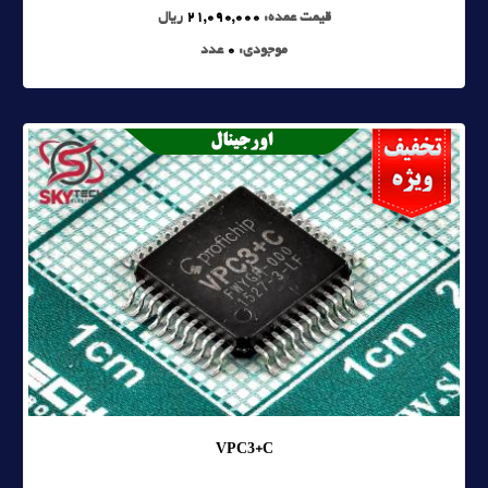
قیمت عمده:
21,090,000
ریال
موجودی:
0
عدد
VPC3+C