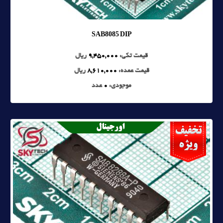
SAB8085 DIP
قیمت تکی:
9,450,000
ریال
قیمت عمده:
8,610,000
ریال
موجودی:
0
عدد