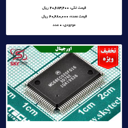
قیمت تکی:
20,683,200
ریال
قیمت عمده:
20,280,000
ریال
موجودی:
0
عدد