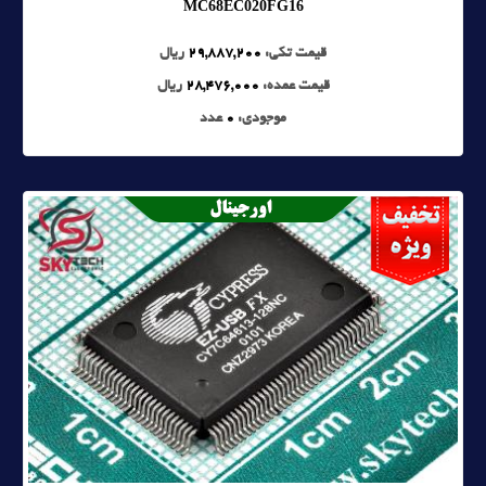
MC68EC020FG16
قیمت تکی:
29,887,200
ریال
قیمت عمده:
28,476,000
ریال
موجودی:
0
عدد