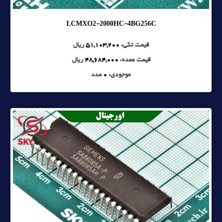
LCMXO2-2000HC-4BG256C
قیمت تکی:
51,103,200
ریال
قیمت عمده:
48,684,000
ریال
موجودی:
0
عدد