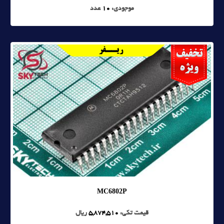
موجودی:
10
عدد
MC6802P
قیمت تکی:
5,874,510
ریال