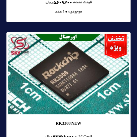
قیمت عمده:
5,609,700
ریال
موجودی:
10
عدد
RK3308 NEW