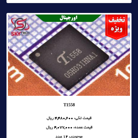
T1558
قیمت تکی:
4,480,200
ریال
قیمت عمده:
4,077,000
ریال
موجودی:
12
عدد