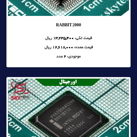
RABBIT 2000
قیمت تکی:
13,235,400
ریال
قیمت عمده:
12,618,000
ریال
موجودی:
2
عدد