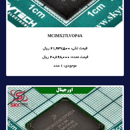
MCIMX27LVOP4A
قیمت تکی:
21,937,500
ریال
قیمت عمده:
20,898,000
ریال
موجودی:
1
عدد