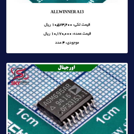
ALLWINNER A13
قیمت تکی:
10,573,200
ریال
قیمت عمده:
10,170,000
ریال
موجودی:
4
عدد