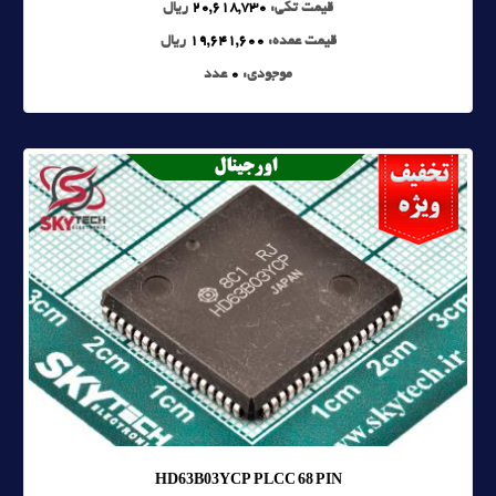
قیمت تکی:
20,618,730
ریال
قیمت عمده:
19,641,600
ریال
موجودی:
0
عدد
HD63B03YCP PLCC 68 PIN