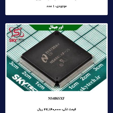
موجودی:
1
عدد
NS486SXF
قیمت تکی:
22,140,000
ریال