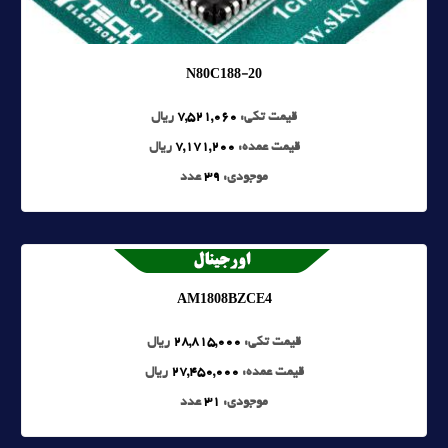
N80C188-20
قیمت تکی:
7,521,060
ریال
قیمت عمده:
7,171,200
ریال
موجودی:
39
عدد
AM1808BZCE4
قیمت تکی:
28,815,000
ریال
قیمت عمده:
27,450,000
ریال
موجودی:
31
عدد