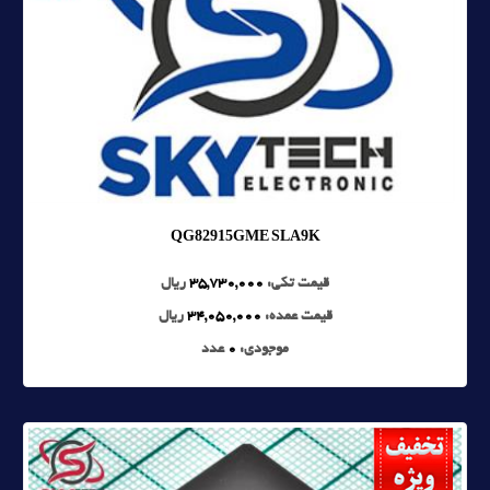
QG82915GME SLA9K
قیمت تکی:
35,730,000
ریال
قیمت عمده:
34,050,000
ریال
موجودی:
0
عدد