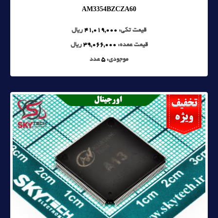
AM3354BZCZA60
قیمت تکی:
41,019,000
ریال
قیمت عمده:
39,066,000
ریال
موجودی:
5
عدد