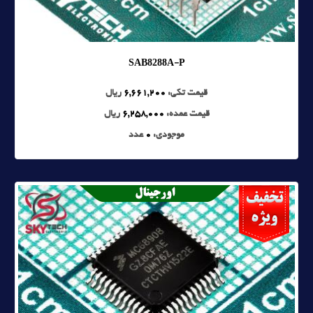
SAB8288A-P
قیمت تکی:
6,661,200
ریال
قیمت عمده:
6,258,000
ریال
موجودی:
0
عدد