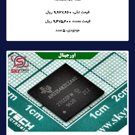
قیمت تکی:
9,927,960
ریال
قیمت عمده:
9,475,200
ریال
موجودی:
5
عدد