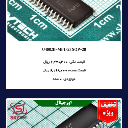
U4082B-MFLG3 SOP-28
قیمت تکی:
6,470,400
ریال
قیمت عمده:
6,168,000
ریال
موجودی:
0
عدد