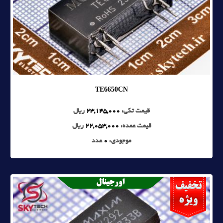
TE6650CN
قیمت تکی:
23,145,000
ریال
قیمت عمده:
22,053,000
ریال
موجودی:
0
عدد