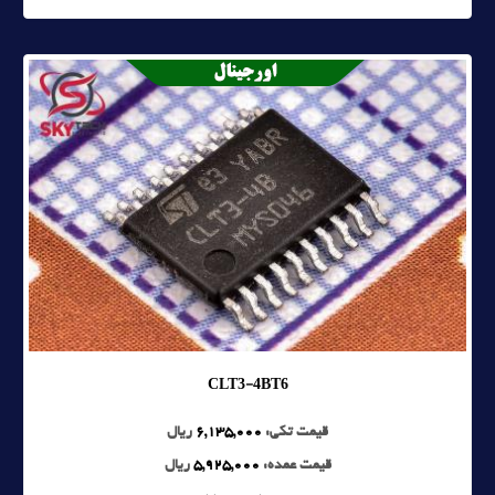
CLT3-4BT6
قیمت تکی:
6,135,000
ریال
قیمت عمده:
5,925,000
ریال