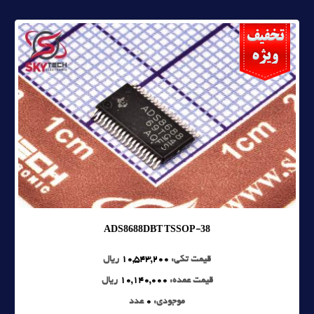
ADS8688DBT TSSOP-38
قیمت تکی:
10,543,200
ریال
قیمت عمده:
10,140,000
ریال
موجودی:
0
عدد