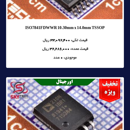
ISO7841FDWWR 10.30mm x 14.0mm TSSOP
قیمت تکی:
33,092,400
ریال
قیمت عمده:
32,286,000
ریال
موجودی:
0
عدد