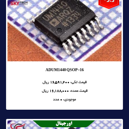
ADUM1440 QSOP-16
قیمت تکی:
16,591,200
ریال
قیمت عمده:
16,188,000
ریال
موجودی:
0
عدد