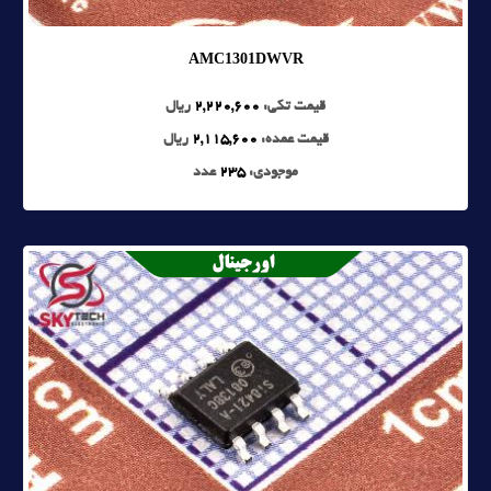
AMC1301DWVR
قیمت تکی:
2,220,600
ریال
قیمت عمده:
2,115,600
ریال
موجودی:
235
عدد