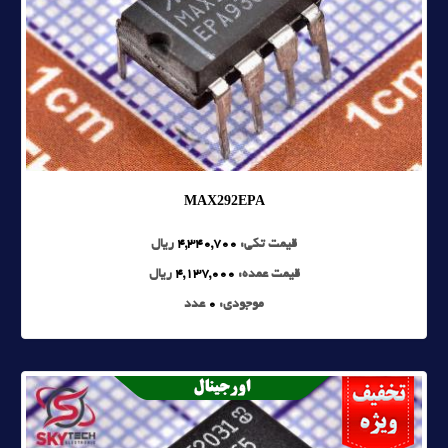
MAX292EPA
قیمت تکی:
4,340,700
ریال
قیمت عمده:
4,137,000
ریال
موجودی:
0
عدد