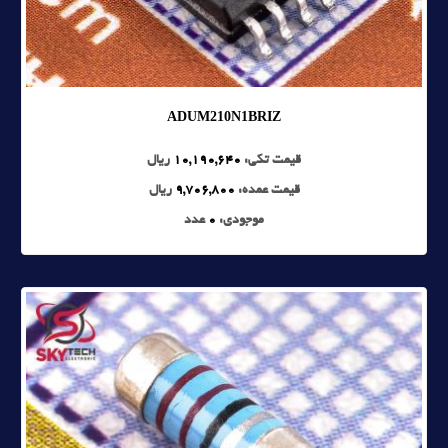
ADUM210N1BRIZ
قیمت تکی:
10,190,640
ریال
قیمت عمده:
9,706,800
ریال
موجودی:
0
عدد