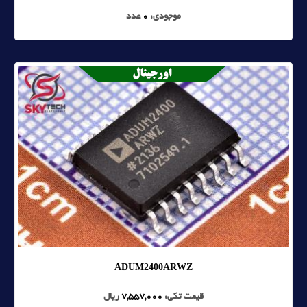
موجودی:
0
عدد
ADUM2400ARWZ
قیمت تکی:
7,557,000
ریال