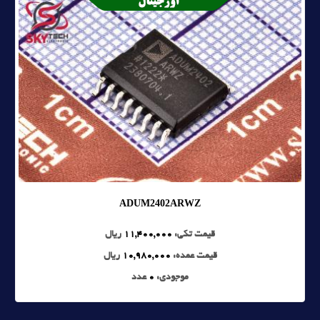
ADUM2402ARWZ
قیمت تکی:
11,400,000
ریال
قیمت عمده:
10,980,000
ریال
موجودی:
0
عدد