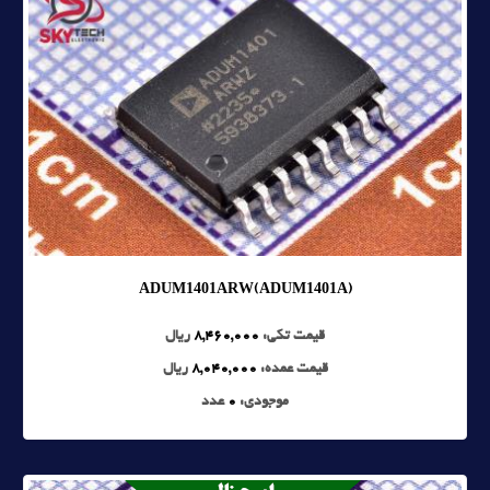
ADUM1401ARW(ADUM1401A)
قیمت تکی:
8,460,000
ریال
قیمت عمده:
8,040,000
ریال
موجودی:
0
عدد