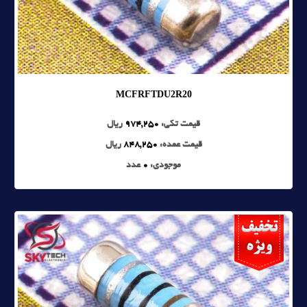
MCFRFTDU2R20
قیمت تکی:
974,250
ریال
قیمت عمده:
848,250
ریال
موجودی:
0
عدد