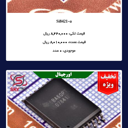
Si8421-a
قیمت تکی:
8,220,000
ریال
قیمت عمده:
8,010,000
ریال
موجودی:
0
عدد