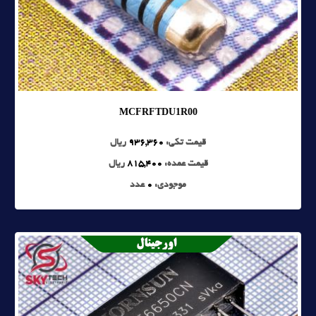
MCFRFTDU1R00
قیمت تکی:
936,360
ریال
قیمت عمده:
815,400
ریال
موجودی:
0
عدد