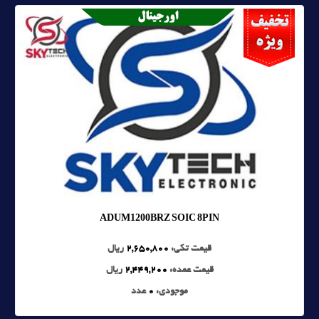
ADUM1200BRZ SOIC 8PIN
قیمت تکی:
2,650,800
ریال
قیمت عمده:
2,449,200
ریال
موجودی:
0
عدد