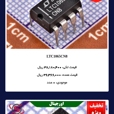
LTC1065CN8
قیمت تکی:
38,180,400
ریال
قیمت عمده:
36,366,000
ریال
موجودی:
0
عدد