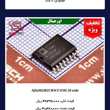
موجودی:
0
عدد
ADuM2402CRWZ SOIC16 wide
قیمت تکی:
42,396,000
ریال
قیمت عمده:
40,380,000
ریال