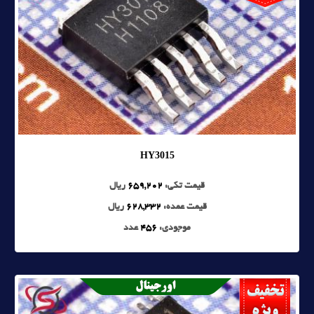
HY3015
قیمت تکی:
659,202
ریال
قیمت عمده:
628,332
ریال
موجودی:
456
عدد