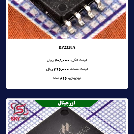
BP2328A
قیمت تکی:
408,000
ریال
قیمت عمده:
366,000
ریال
موجودی:
816
عدد