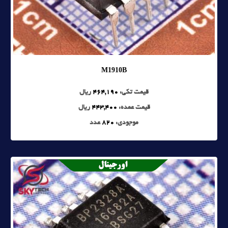
M1910B
قیمت تکی:
464,190
ریال
قیمت عمده:
443,400
ریال
موجودی:
820
عدد