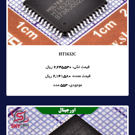
HT1632C
قیمت تکی:
2,245,530
ریال
قیمت عمده:
2,141,580
ریال
موجودی:
553
عدد