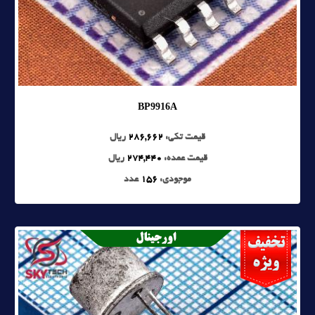
BP9916A
قیمت تکی:
286,662
ریال
قیمت عمده:
274,440
ریال
موجودی:
156
عدد