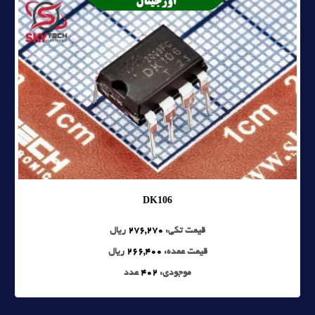
DK106
قیمت تکی:
276,270
ریال
قیمت عمده:
266,400
ریال
موجودی:
402
عدد