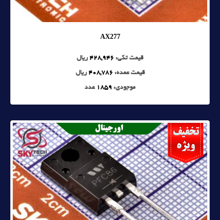
AX277
قیمت تکی:
428,946
ریال
قیمت عمده:
408,786
ریال
موجودی:
1859
عدد