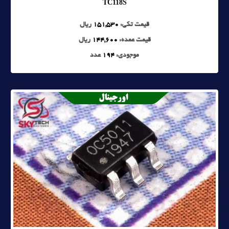
TC118S
قیمت تکی:
151,530
ریال
قیمت عمده:
144,600
ریال
موجودی:
194
عدد