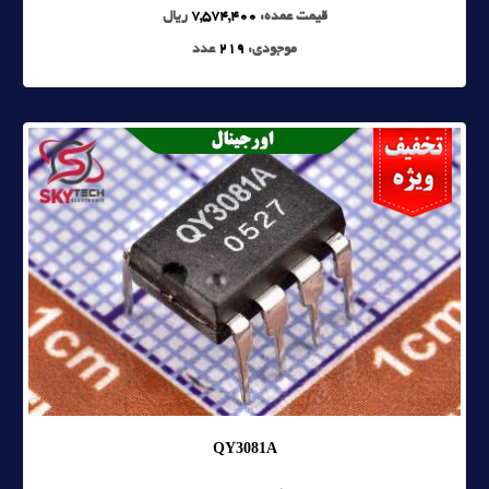
قیمت عمده:
7,574,400
ریال
موجودی:
219
عدد
QY3081A