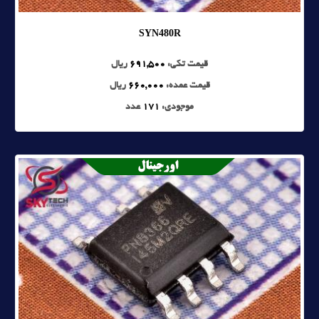
SYN480R
قیمت تکی:
691,500
ریال
قیمت عمده:
660,000
ریال
موجودی:
171
عدد