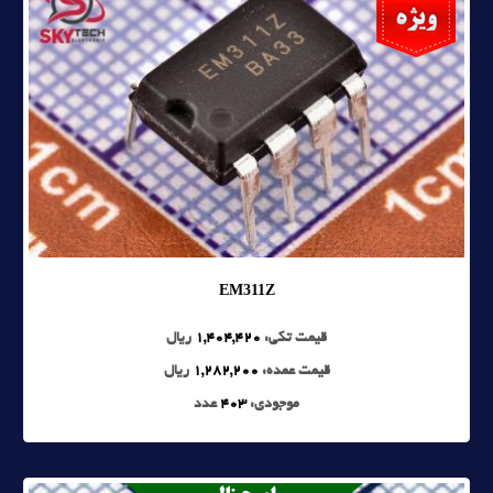
EM311Z
قیمت تکی:
1,404,420
ریال
قیمت عمده:
1,282,200
ریال
موجودی:
403
عدد