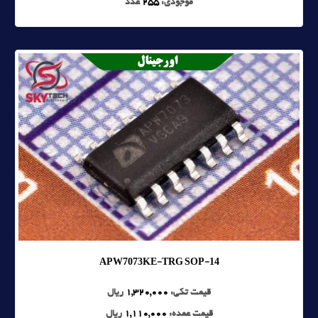
موجودی:
255
عدد
APW7073KE-TRG SOP-14
قیمت تکی:
1,320,000
ریال
قیمت عمده:
1,110,000
ریال