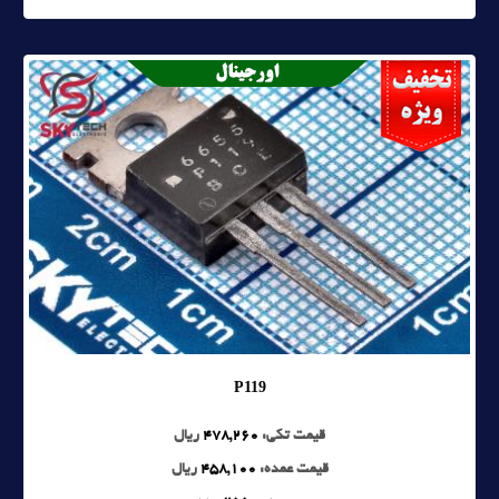
P119
قیمت تکی:
478,260
ریال
قیمت عمده:
458,100
ریال