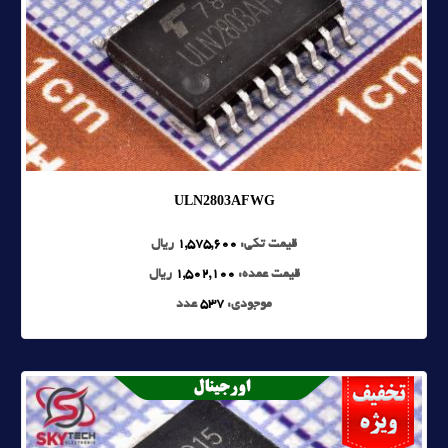
ULN2803AFWG
قیمت تکی:
1,575,600
ریال
قیمت عمده:
1,502,100
ریال
موجودی:
537
عدد