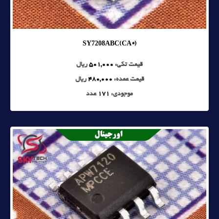
SY7208ABC(CA*)
قیمت تکی:
501,000
ریال
قیمت عمده:
480,000
ریال
موجودی:
171
عدد