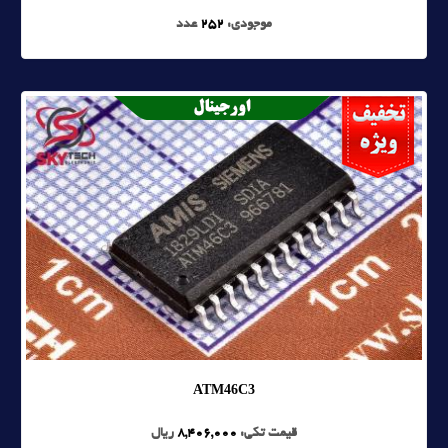
موجودی:
252
عدد
ATM46C3
قیمت تکی:
8,406,000
ریال