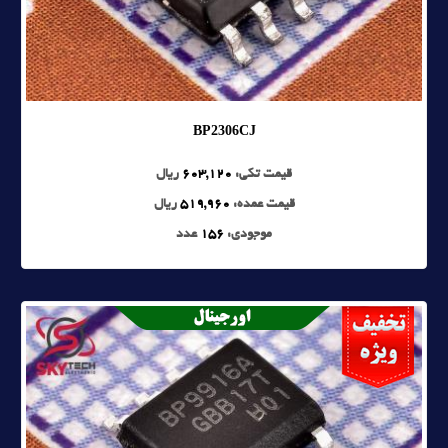
BP2306CJ
قیمت تکی:
603,120
ریال
قیمت عمده:
519,960
ریال
موجودی:
156
عدد