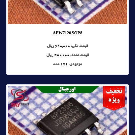
APW7120 SOP8
قیمت تکی:
690,000
ریال
قیمت عمده:
480,000
ریال
موجودی:
171
عدد