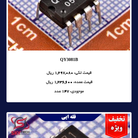
QY3081B
قیمت تکی:
1,297,080
ریال
قیمت عمده:
1,236,600
ریال
موجودی:
147
عدد