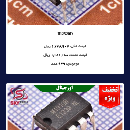
IR2520D
قیمت تکی:
1,238,904
ریال
قیمت عمده:
1,181,280
ریال
موجودی:
949
عدد