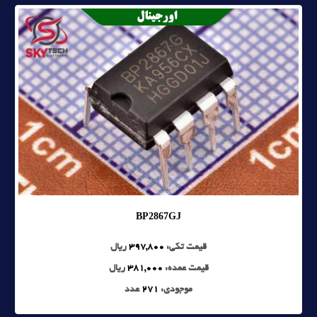
BP2867GJ
قیمت تکی:
397,800
ریال
قیمت عمده:
381,000
ریال
موجودی:
271
عدد