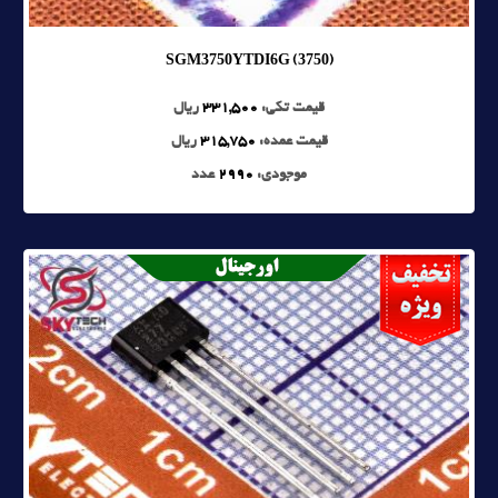
SGM3750YTDI6G (3750)
قیمت تکی:
331,500
ریال
قیمت عمده:
315,750
ریال
موجودی:
2990
عدد