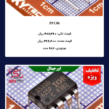
PFC86
قیمت تکی:
486,360
ریال
قیمت عمده:
466,200
ریال
موجودی:
987
عدد