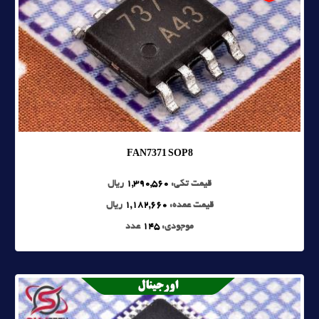
FAN7371 SOP8
قیمت تکی:
1,390,560
ریال
قیمت عمده:
1,182,660
ریال
موجودی:
145
عدد