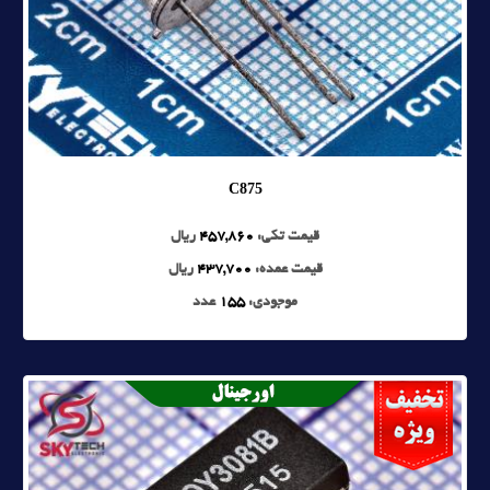
C875
قیمت تکی:
457,860
ریال
قیمت عمده:
437,700
ریال
موجودی:
155
عدد