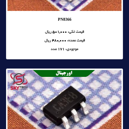
PN8366
قیمت تکی:
501,000
ریال
قیمت عمده:
480,000
ریال
موجودی:
171
عدد