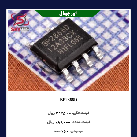
BP2866D
قیمت تکی:
294,600
ریال
قیمت عمده:
282,000
ریال
موجودی:
260
عدد