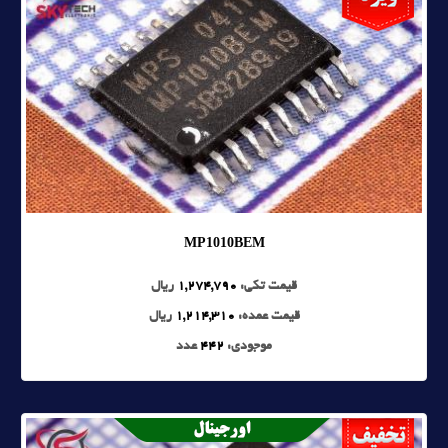
MP1010BEM
قیمت تکی:
1,274,790
ریال
قیمت عمده:
1,214,310
ریال
موجودی:
442
عدد