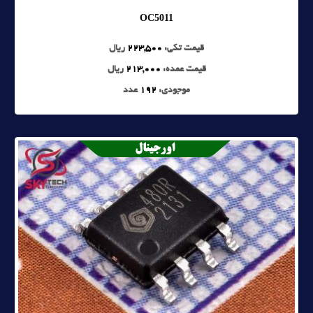
OC5011
قیمت تکی:
223,500
ریال
قیمت عمده:
213,000
ریال
موجودی:
192
عدد