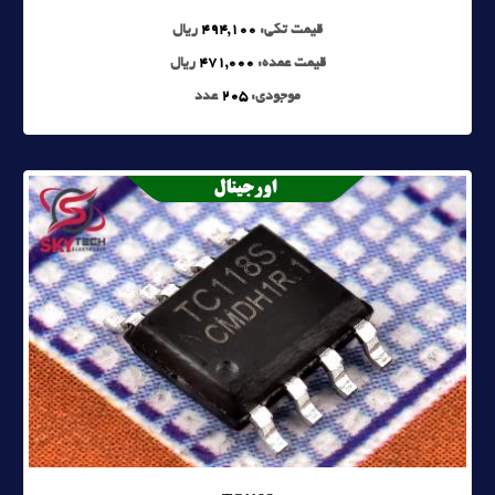
قیمت تکی:
494,100
ریال
قیمت عمده:
471,000
ریال
موجودی:
205
عدد