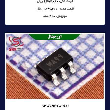
قیمت تکی:
1,297,080
ریال
قیمت عمده:
1,236,600
ریال
موجودی:
210
عدد
APW7209 (W09X)