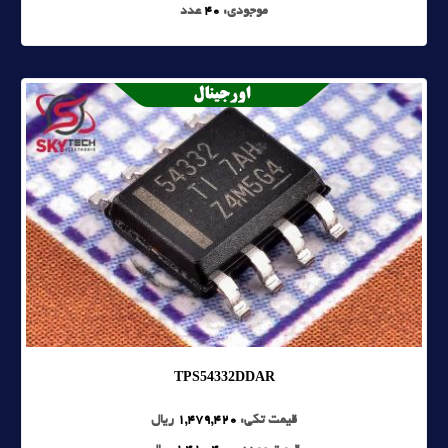
موجودی:
40
عدد
TPS54332DDAR
قیمت تکی:
1,479,420
ریال