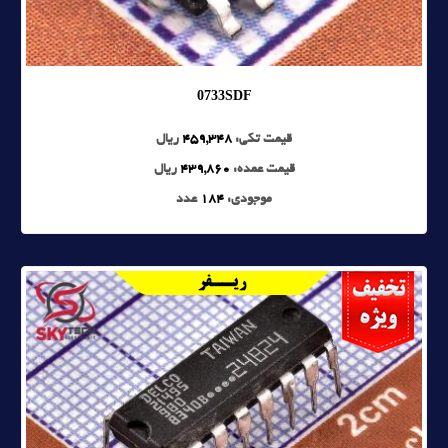
0733SDF
قیمت تکی:
459,348
ریال
قیمت عمده:
439,860
ریال
موجودی:
184
عدد