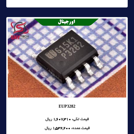
EUP3282
قیمت تکی:
1,607,310
ریال
قیمت عمده:
1,532,200
ریال