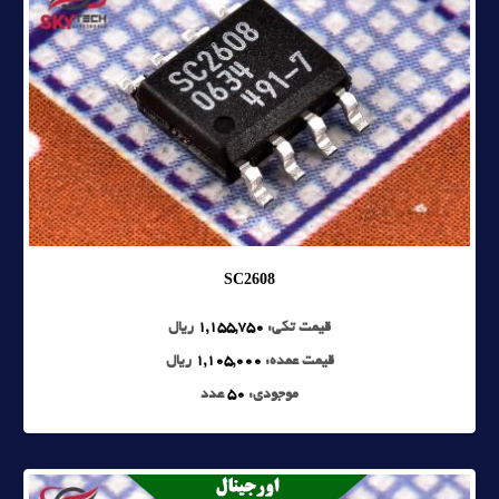
SC2608
قیمت تکی:
1,155,750
ریال
قیمت عمده:
1,105,000
ریال
موجودی:
50
عدد