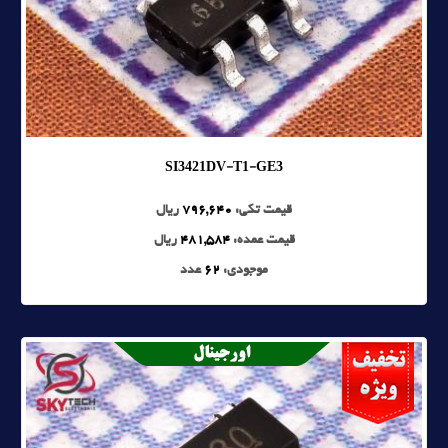
SI3421DV-T1-GE3
قیمت تکی:
796,640
ریال
قیمت عمده:
481,584
ریال
موجودی:
62
عدد