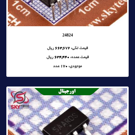
24824
قیمت تکی:
663,672
ریال
قیمت عمده:
634,440
ریال
موجودی:
170
عدد