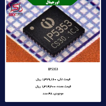
IP5353
قیمت تکی:
1,379,160
ریال
قیمت عمده:
1,314,200
ریال
موجودی:
48
عدد