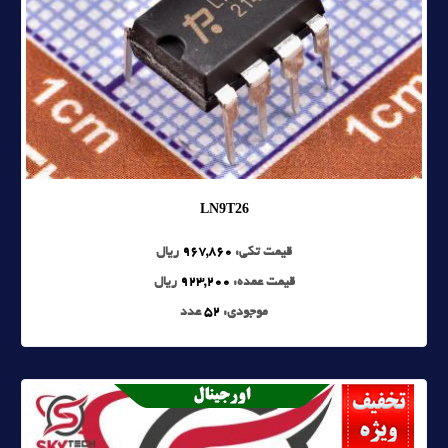
LN9T26
قیمت تکی:
967,860
ریال
قیمت عمده:
923,200
ریال
موجودی:
52
عدد