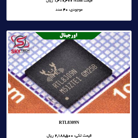
قیمت عمده:
1,410,400
ریال
موجودی:
40
عدد
RTL8309N
قیمت تکی:
2,188,500
ریال