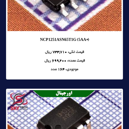
NCP1251ASN65T1G (5AA*)
قیمت تکی:
733,710
ریال
قیمت عمده:
699,200
ریال
موجودی:
164
عدد