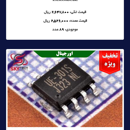
قیمت تکی:
2,647,800
ریال
قیمت عمده:
2,526,000
ریال
موجودی:
89
عدد