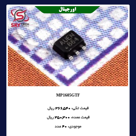
MP1605GTF
قیمت تکی:
366,540
ریال
قیمت عمده:
350,300
ریال
موجودی:
40
عدد