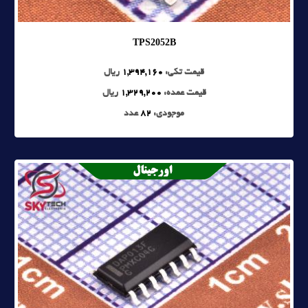
TPS2052B
قیمت تکی:
1,394,160
ریال
قیمت عمده:
1,329,200
ریال
موجودی:
82
عدد