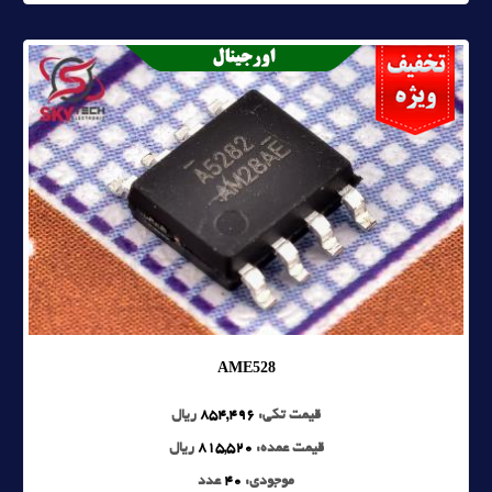
AME528
قیمت تکی:
854,496
ریال
قیمت عمده:
815,520
ریال
موجودی:
40
عدد