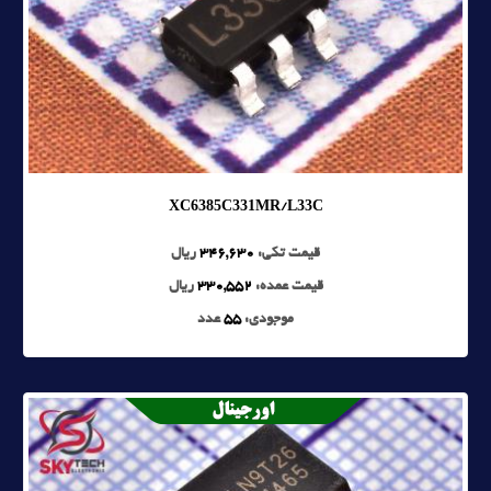
XC6385C331MR/L33C
قیمت تکی:
346,630
ریال
قیمت عمده:
330,552
ریال
موجودی:
55
عدد