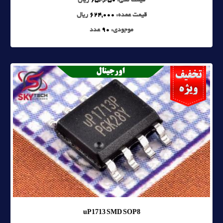
قیمت تکی:
654,450
ریال
قیمت عمده:
624,000
ریال
موجودی:
90
عدد
uP1713 SMD SOP8