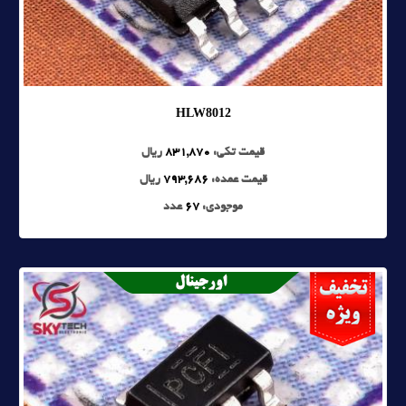
HLW8012
قیمت تکی:
831,870
ریال
قیمت عمده:
793,686
ریال
موجودی:
67
عدد