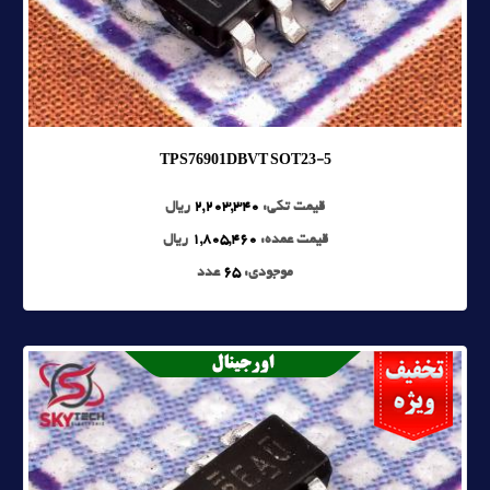
TPS76901DBVT SOT23-5
قیمت تکی:
2,203,340
ریال
قیمت عمده:
1,805,460
ریال
موجودی:
65
عدد