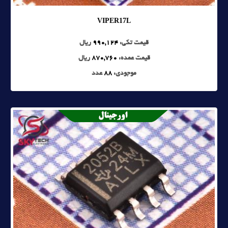
VIPER17L
قیمت تکی:
990,124
ریال
قیمت عمده:
870,760
ریال
موجودی:
88
عدد