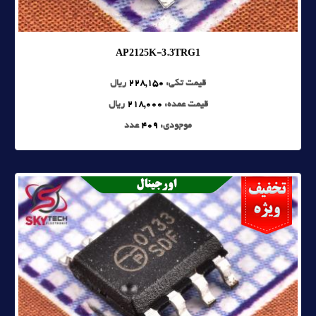
AP2125K-3.3TRG1
قیمت تکی:
228,150
ریال
قیمت عمده:
218,000
ریال
موجودی:
409
عدد