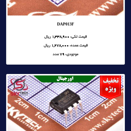
DAP013F
قیمت تکی:
1,338,900
ریال
قیمت عمده:
1,278,000
ریال
موجودی:
79
عدد