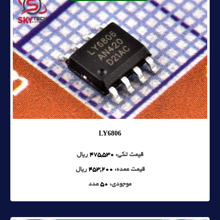
LY6806
قیمت تکی:
475,530
ریال
قیمت عمده:
453,200
ریال
موجودی:
50
عدد