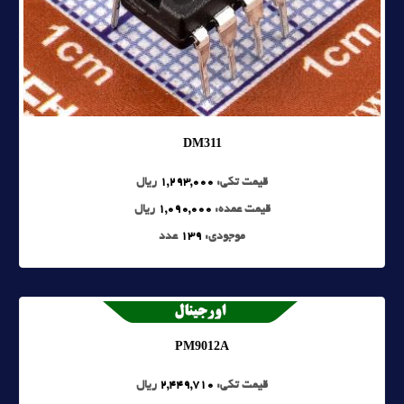
DM311
قیمت تکی:
1,293,000
ریال
قیمت عمده:
1,090,000
ریال
موجودی:
139
عدد
PM9012A
قیمت تکی:
2,449,710
ریال