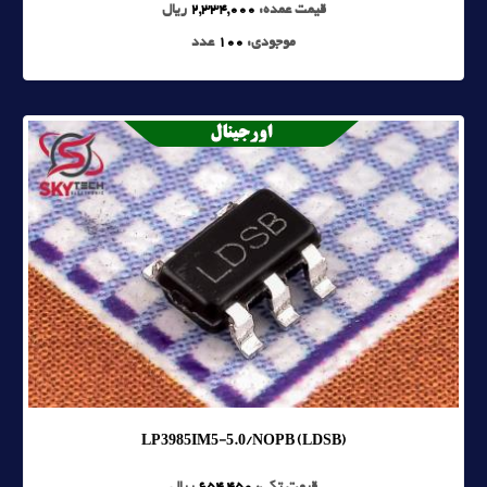
قیمت عمده:
2,334,000
ریال
موجودی:
100
عدد
LP3985IM5-5.0/NOPB (LDSB)