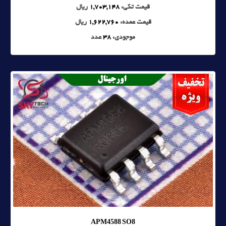
قیمت تکی:
1,703,148
ریال
قیمت عمده:
1,622,760
ریال
موجودی:
38
عدد
APM4588 SO8