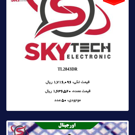
TL2843DR
قیمت تکی:
1,716,096
ریال
قیمت عمده:
1,636,520
ریال
موجودی:
50
عدد