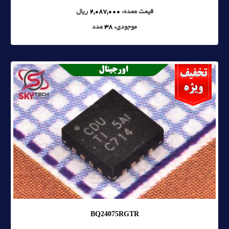
قیمت عمده:
2,087,000
ریال
موجودی:
38
عدد
BQ24075RGTR