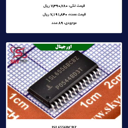
قیمت تکی:
7,390,780
ریال
قیمت عمده:
7,191,840
ریال
موجودی:
89
عدد
ISL6556BCBZ