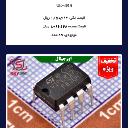
UE-301S
قیمت تکی:
1,150,694
ریال
قیمت عمده:
1,096,128
ریال
موجودی:
89
عدد