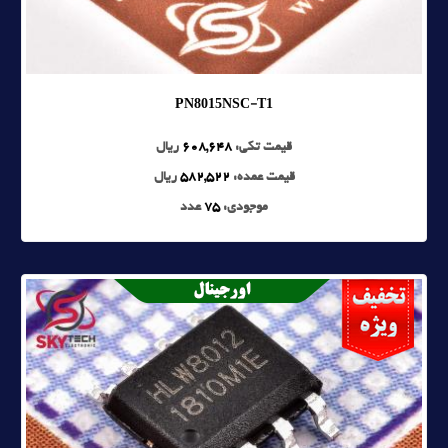
PN8015NSC-T1
قیمت تکی:
608,648
ریال
قیمت عمده:
582,522
ریال
موجودی:
75
عدد