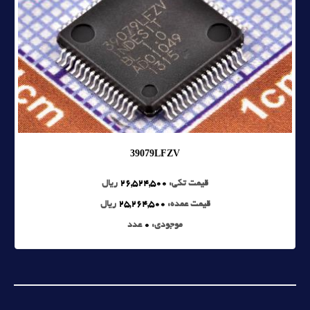
39079LFZV
قیمت تکی:
26,524,500
ریال
قیمت عمده:
25,264,500
ریال
موجودی:
0
عدد