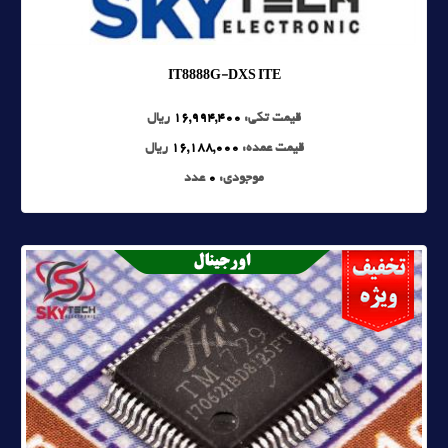
IT8888G-DXS ITE
قیمت تکی:
16,994,400
ریال
قیمت عمده:
16,188,000
ریال
موجودی:
0
عدد