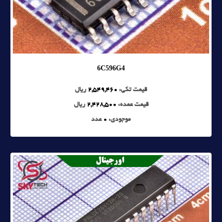
6C596G4
قیمت تکی:
2,549,460
ریال
قیمت عمده:
2,428,500
ریال
موجودی:
0
عدد