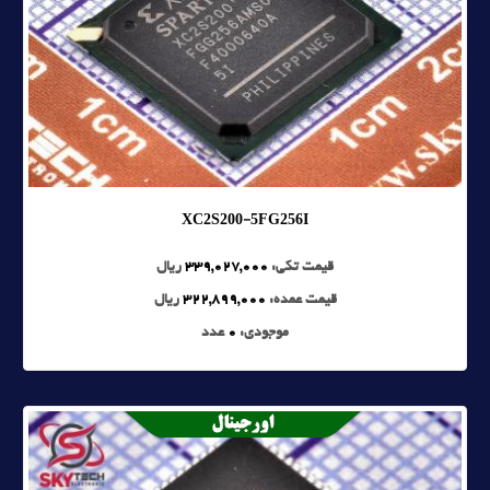
XC2S200-5FG256I
قیمت تکی:
339,027,000
ریال
قیمت عمده:
322,899,000
ریال
موجودی:
0
عدد