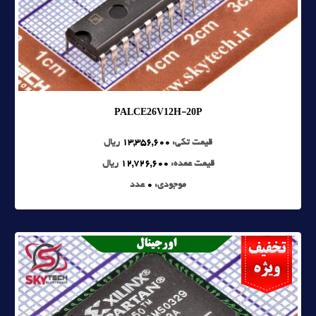
PALCE26V12H-20P
قیمت تکی:
13,356,600
ریال
قیمت عمده:
12,726,600
ریال
موجودی:
0
عدد