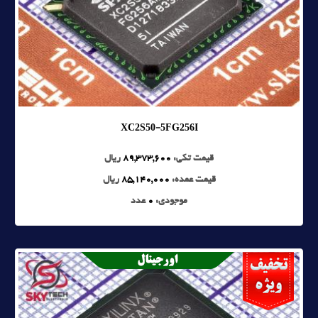
XC2S50-5FG256I
قیمت تکی:
89,373,600
ریال
قیمت عمده:
85,140,000
ریال
موجودی:
0
عدد