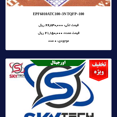
EPF6010ATC100-3N TQFP-100
قیمت تکی:
22,830,000
ریال
قیمت عمده:
21,150,000
ریال
موجودی:
0
عدد