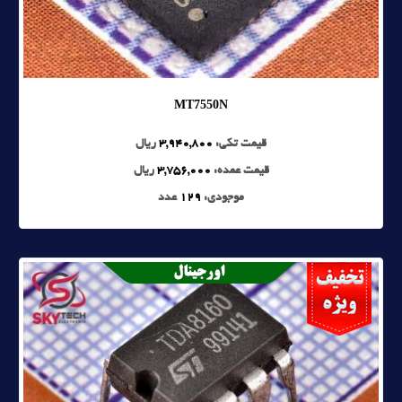
MT7550N
قیمت تکی:
3,940,800
ریال
قیمت عمده:
3,756,000
ریال
موجودی:
129
عدد