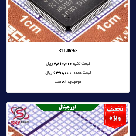
RTL8676S
قیمت تکی:
6,810,000
ریال
قیمت عمده:
6,390,000
ریال
موجودی:
51
عدد