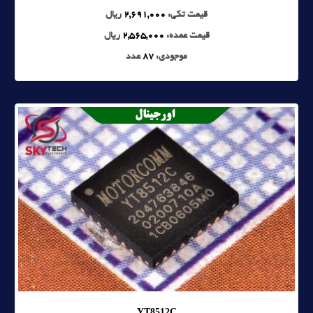
قیمت تکی:
2,691,000
ریال
قیمت عمده:
2,565,000
ریال
موجودی:
87
عدد
YT8512C