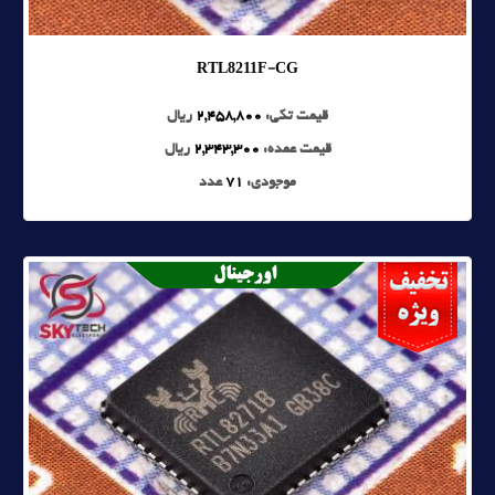
RTL8211F-CG
قیمت تکی:
2,458,800
ریال
قیمت عمده:
2,343,300
ریال
موجودی:
71
عدد