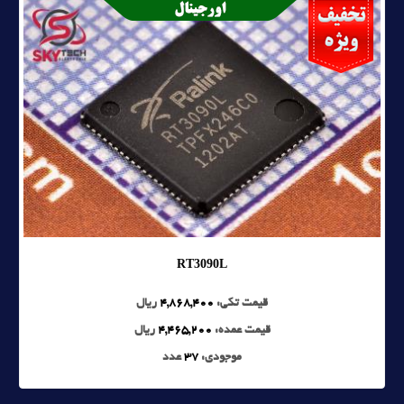
RT3090L
قیمت تکی:
4,868,400
ریال
قیمت عمده:
4,465,200
ریال
موجودی:
37
عدد