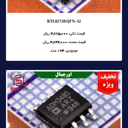
RTL8271B QFN-32
قیمت تکی:
4,875,000
ریال
قیمت عمده:
4,644,000
ریال
موجودی:
194
عدد