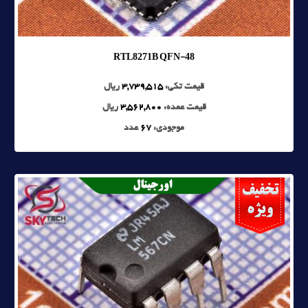
RTL8271B QFN-48
قیمت تکی:
3,739,515
ریال
قیمت عمده:
3,562,800
ریال
موجودی:
67
عدد