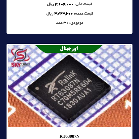
قیمت تکی:
3,904,200
ریال
قیمت عمده:
3,723,600
ریال
موجودی:
31
عدد
RT63087N