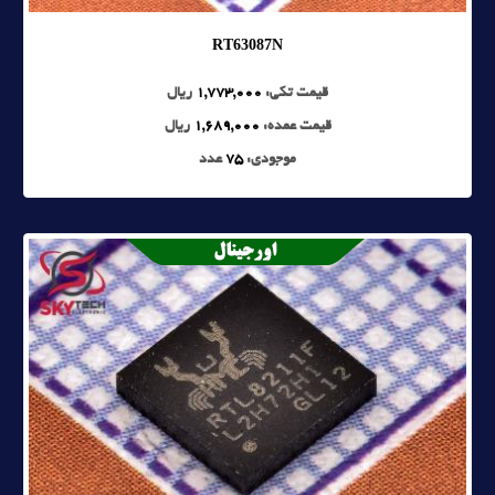
RT63087N
قیمت تکی:
1,773,000
ریال
قیمت عمده:
1,689,000
ریال
موجودی:
75
عدد