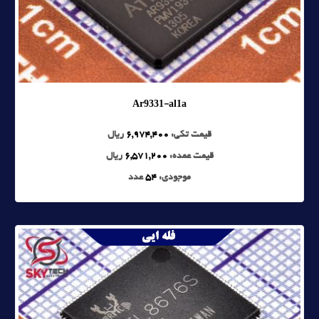
Ar9331-al1a
قیمت تکی:
6,974,400
ریال
قیمت عمده:
6,571,200
ریال
موجودی:
54
عدد