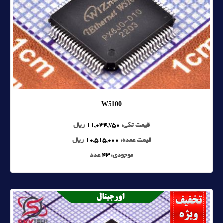
W5100
قیمت تکی:
11,034,750
ریال
قیمت عمده:
10,515,000
ریال
موجودی:
43
عدد