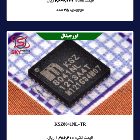
قیمت عمده:
4,236,000
ریال
موجودی:
35
عدد
KSZ8041NL-TR
قیمت تکی:
1,456,200
ریال