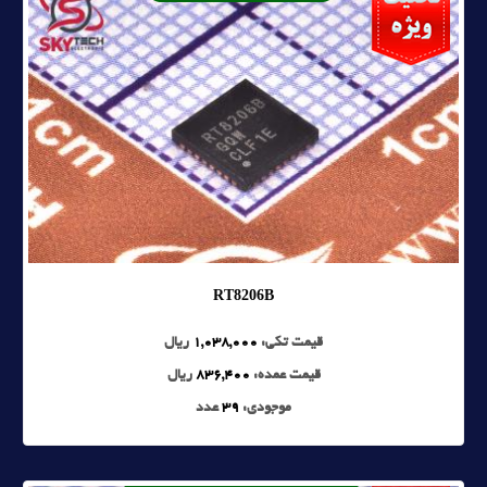
RT8206B
قیمت تکی:
1,038,000
ریال
قیمت عمده:
836,400
ریال
موجودی:
39
عدد