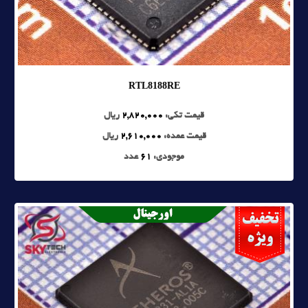
RTL8188RE
قیمت تکی:
2,820,000
ریال
قیمت عمده:
2,610,000
ریال
موجودی:
61
عدد