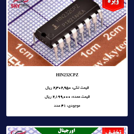
HIN232CPZ
قیمت تکی:
2,302,950
ریال
قیمت عمده:
2,199,000
ریال
موجودی:
41
عدد