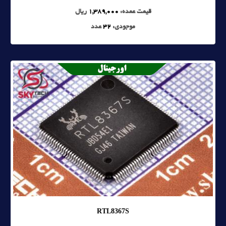
قیمت عمده:
1,389,000
ریال
موجودی:
32
عدد
RTL8367S