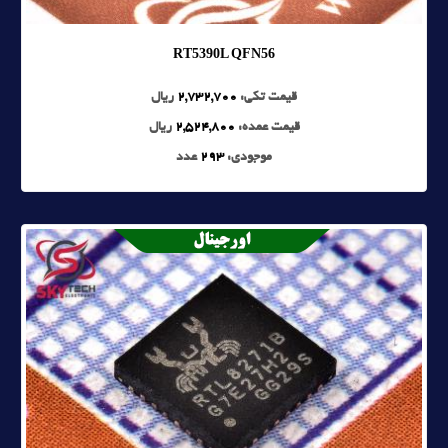
RT5390L QFN56
قیمت تکی:
2,732,700
ریال
قیمت عمده:
2,524,800
ریال
موجودی:
293
عدد