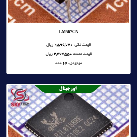
LM567CN
قیمت تکی:
2,596,770
ریال
قیمت عمده:
2,474,550
ریال
موجودی:
62
عدد