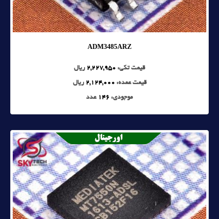
ADM3485ARZ
قیمت تکی:
2,227,950
ریال
قیمت عمده:
2,124,000
ریال
موجودی:
146
عدد