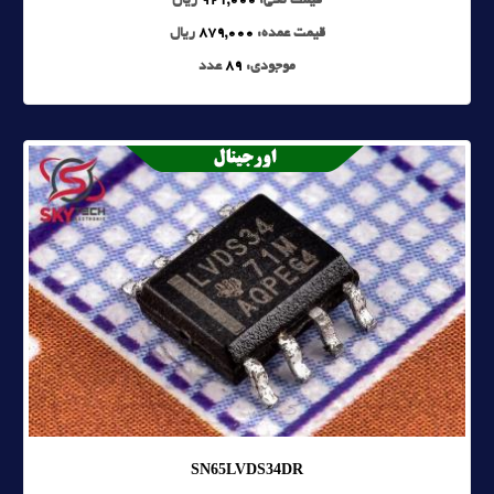
قیمت تکی:
921,000
ریال
قیمت عمده:
879,000
ریال
موجودی:
89
عدد
SN65LVDS34DR