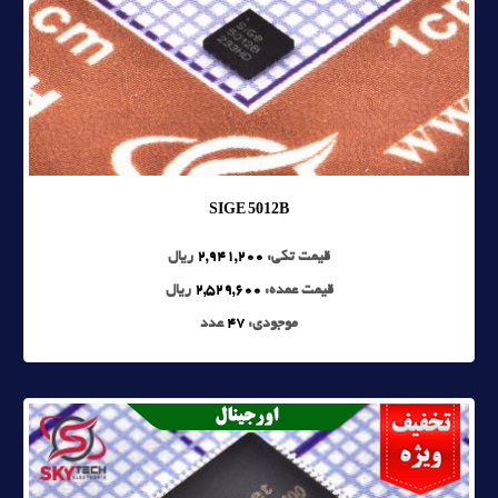
SIGE 5012B
قیمت تکی:
2,941,200
ریال
قیمت عمده:
2,529,600
ریال
موجودی:
47
عدد