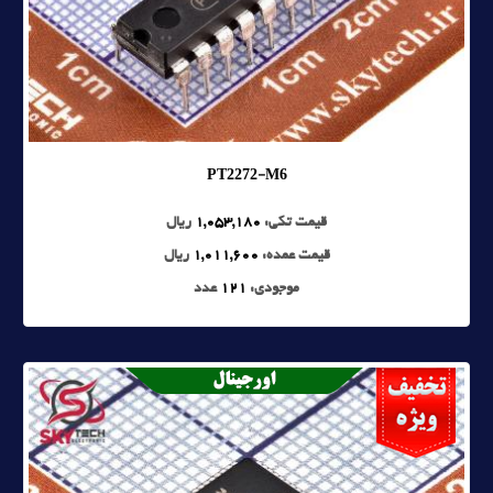
PT2272-M6
قیمت تکی:
1,053,180
ریال
قیمت عمده:
1,011,600
ریال
موجودی:
121
عدد