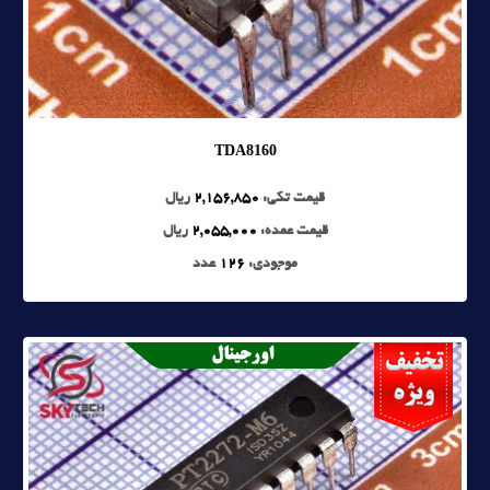
TDA8160
قیمت تکی:
2,156,850
ریال
قیمت عمده:
2,055,000
ریال
موجودی:
126
عدد