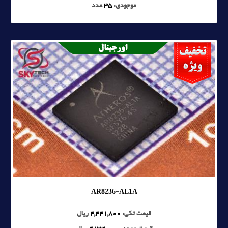
موجودی:
35
عدد
AR8236-AL1A
قیمت تکی:
4,441,800
ریال