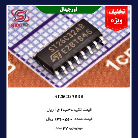
ST26C32ABDR
قیمت تکی:
1,610,040
ریال
قیمت عمده:
1,360,560
ریال
موجودی:
37
عدد