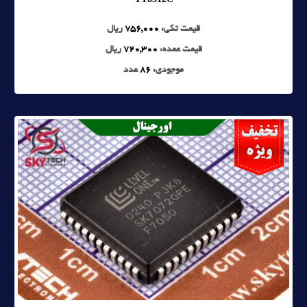
قیمت تکی:
756,000
ریال
قیمت عمده:
720,300
ریال
موجودی:
86
عدد