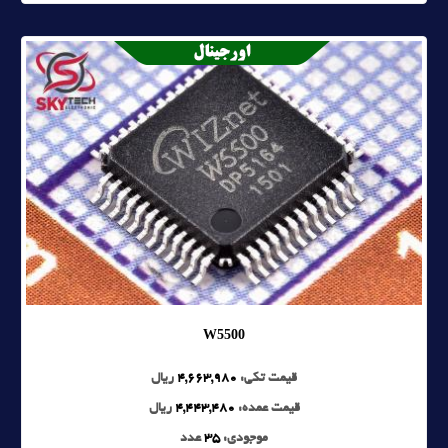
W5500
قیمت تکی:
4,663,980
ریال
قیمت عمده:
4,443,480
ریال
موجودی:
35
عدد