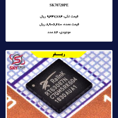
SK70720PE
قیمت تکی:
9,347,784
ریال
قیمت عمده:
8,906,280
ریال
موجودی:
82
عدد