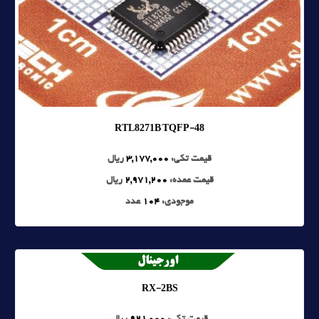
RTL8271B TQFP-48
قیمت تکی:
3,177,000
ریال
قیمت عمده:
2,971,200
ریال
موجودی:
104
عدد
RX-2BS