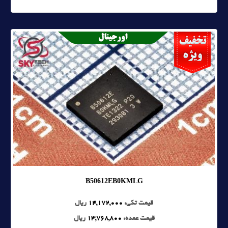
B50612EB0KMLG
قیمت تکی:
14,172,000
ریال
قیمت عمده:
13,768,800
ریال