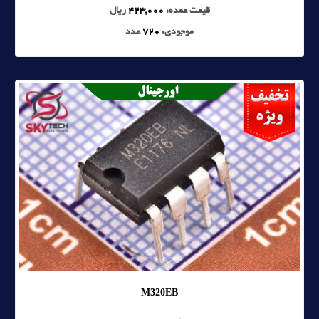
قیمت عمده:
423,000
ریال
موجودی:
720
عدد
M320EB