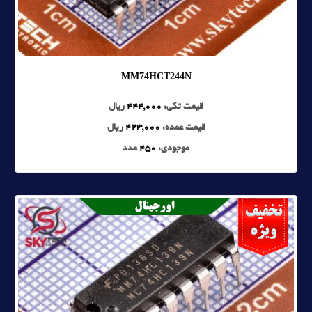
MM74HCT244N
قیمت تکی:
444,000
ریال
قیمت عمده:
423,000
ریال
موجودی:
450
عدد