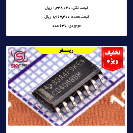
قیمت تکی:
1,748,040
ریال
قیمت عمده:
1,667,400
ریال
موجودی:
637
عدد