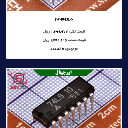
IW4043BN
قیمت تکی:
1,299,977
ریال
قیمت عمده:
1,241,916
ریال
موجودی:
515
عدد