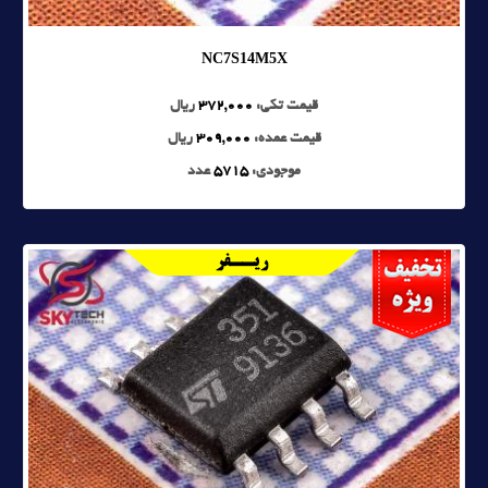
NC7S14M5X
قیمت تکی:
372,000
ریال
قیمت عمده:
309,000
ریال
موجودی:
5715
عدد