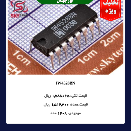
IW4528BN
قیمت تکی:
1,585,065
ریال
قیمت عمده:
1,512,300
ریال
موجودی:
1208
عدد