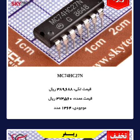
MC74HC27N
قیمت تکی:
389,688
ریال
قیمت عمده:
373,560
ریال
موجودی:
1364
عدد