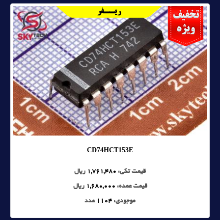
CD74HCT153E
قیمت تکی:
1,761,480
ریال
قیمت عمده:
1,680,000
ریال
موجودی:
1104
عدد