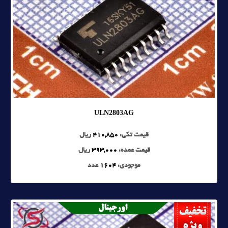
ULN2803AG
قیمت تکی:
410,850
ریال
قیمت عمده:
393,000
ریال
موجودی:
1604
عدد