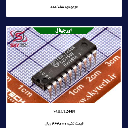
موجودی:
758
عدد
74HCT244N
قیمت تکی:
444,000
ریال