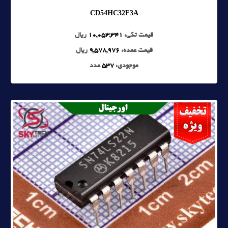
CD54HC32F3A
قیمت تکی:
10,053,341
ریال
قیمت عمده:
9,578,976
ریال
موجودی:
537
عدد