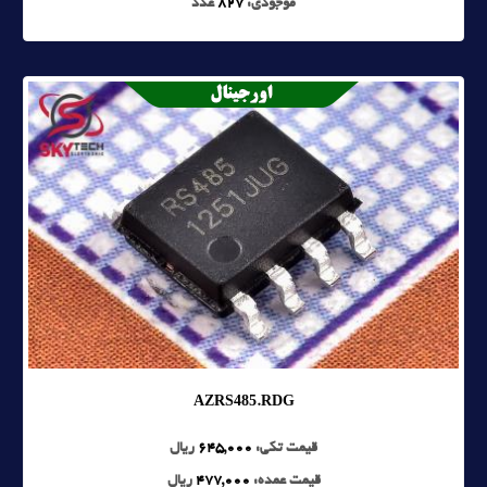
موجودی:
827
عدد
AZRS485.RDG
قیمت تکی:
645,000
ریال
قیمت عمده:
477,000
ریال