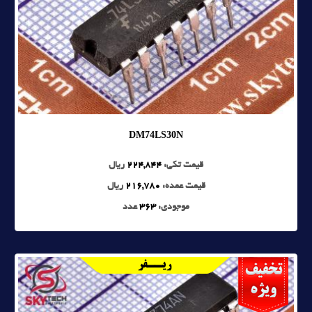
DM74LS30N
قیمت تکی:
224,844
ریال
قیمت عمده:
216,780
ریال
موجودی:
363
عدد