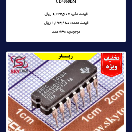
CD4068BM
قیمت تکی:
1,232,604
ریال
قیمت عمده:
1,174,980
ریال
موجودی:
630
عدد