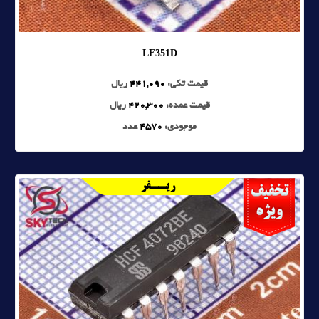
LF351D
قیمت تکی:
441,090
ریال
قیمت عمده:
420,300
ریال
موجودی:
4570
عدد