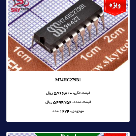
M74HC279B1
قیمت تکی:
5,766,820
ریال
قیمت عمده:
5,494,752
ریال
موجودی:
1274
عدد