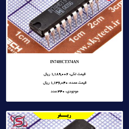
IN74HCT374AN
قیمت تکی:
1,189,002
ریال
قیمت عمده:
1,136,040
ریال
موجودی:
340
عدد