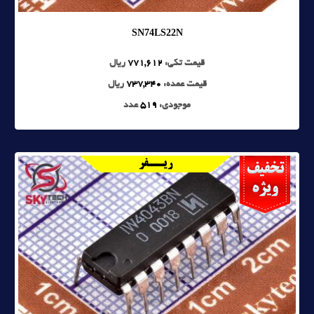
SN74LS22N
قیمت تکی:
771,612
ریال
قیمت عمده:
737,340
ریال
موجودی:
519
عدد