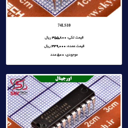
74LS10
قیمت تکی:
355,800
ریال
قیمت عمده:
339,000
ریال
موجودی:
500
عدد