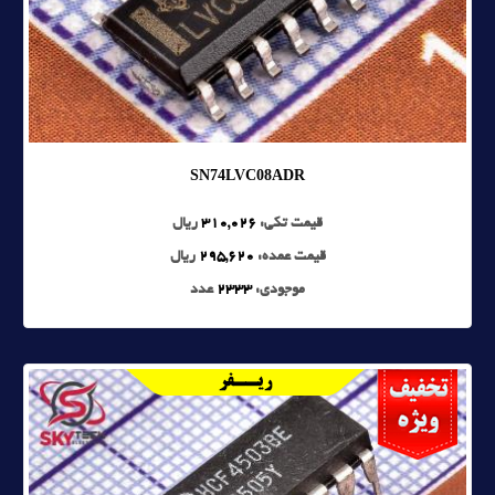
SN74LVC08ADR
قیمت تکی:
310,026
ریال
قیمت عمده:
295,620
ریال
موجودی:
2333
عدد