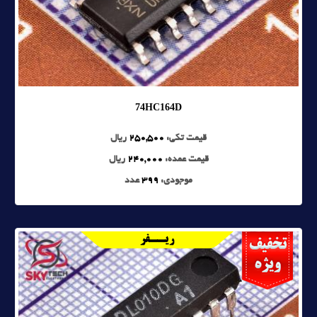
74HC164D
قیمت تکی:
250,500
ریال
قیمت عمده:
240,000
ریال
موجودی:
399
عدد