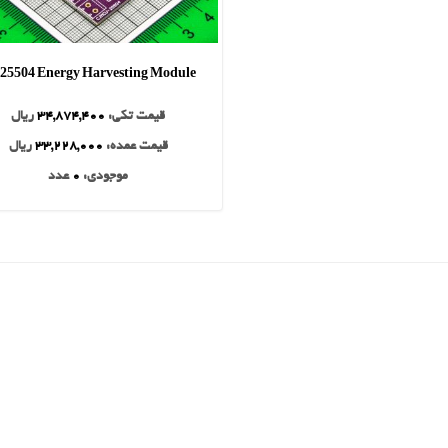
25504 Energy Harvesting Module
قیمت تکی:
34,874,400
ریال
قیمت عمده:
33,228,000
ریال
موجودی:
0
عدد