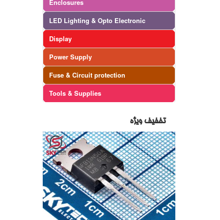
Enclosures
LED Lighting & Opto Electronic
Display
Power Supply
Fuse & Circuit protection
Tools & Supplies
تخفیف ویژه