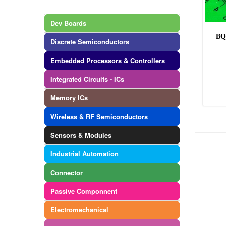
Dev Boards
BQ
Discrete Semiconductors
Embedded Processors & Controllers
Integrated Circuits - ICs
Memory ICs
Wireless & RF Semiconductors
Sensors & Modules
Industrial Automation
Connector
Passive Componnent
Electromechanical