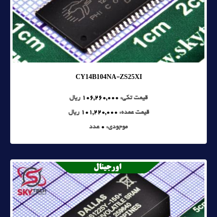
CY14B104NA-ZS25XI
قیمت تکی:
106,260,000
ریال
قیمت عمده:
101,220,000
ریال
موجودی:
0
عدد