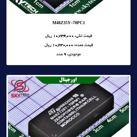
M48Z35Y-70PC1
قیمت تکی:
10,734,000
ریال
قیمت عمده:
10,230,000
ریال
موجودی:
9
عدد