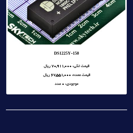
DS1225Y-150
قیمت تکی:
70,911,000
ریال
قیمت عمده:
67,551,000
ریال
موجودی:
0
عدد