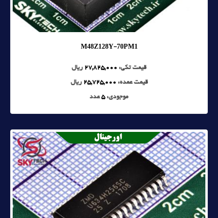
M48Z128Y-70PM1
قیمت تکی:
27,825,000
ریال
قیمت عمده:
25,725,000
ریال
موجودی:
5
عدد