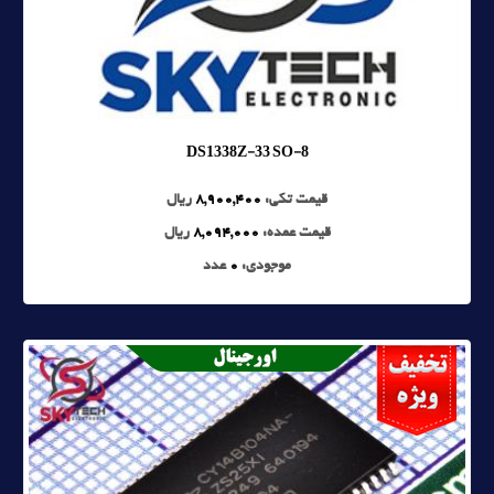
DS1338Z-33 SO-8
قیمت تکی:
8,900,400
ریال
قیمت عمده:
8,094,000
ریال
موجودی:
0
عدد