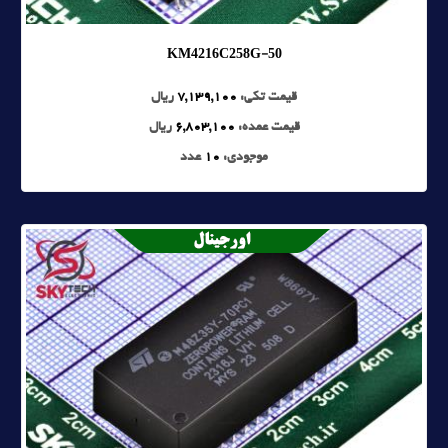
KM4216C258G-50
قیمت تکی:
7,139,100
ریال
قیمت عمده:
6,803,100
ریال
موجودی:
10
عدد