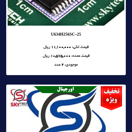
U634H256SC-25
قیمت تکی:
11,100,000
ریال
قیمت عمده:
10,575,000
ریال
موجودی:
2
عدد