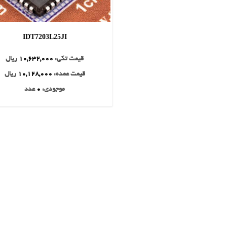
IDT7203L25JI
قیمت تکی:
10,632,000
ریال
قیمت عمده:
10,128,000
ریال
موجودی:
0
عدد