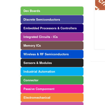
Dev Boards
Discrete Semiconductors
Embedded Processors & Controllers
Integrated Circuits - ICs
Memory ICs
Wireless & RF Semiconductors
Sensors & Modules
Industrial Automation
Connector
Passive Componnent
Electromechanical