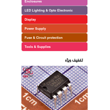
Enclosures
LED Lighting & Opto Electronic
Display
Power Supply
Fuse & Circuit protection
Tools & Supplies
تخفیف ویژه