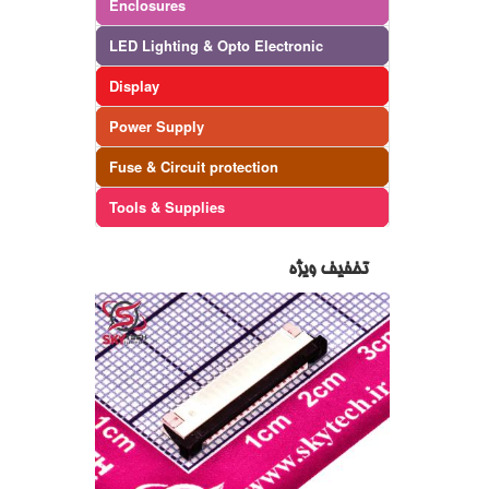
Enclosures
LED Lighting & Opto Electronic
Display
Power Supply
Fuse & Circuit protection
Tools & Supplies
تخفیف ویژه