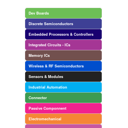
Dev Boards
Discrete Semiconductors
Embedded Processors & Controllers
Integrated Circuits - ICs
Memory ICs
Wireless & RF Semiconductors
Sensors & Modules
Industrial Automation
Connector
Passive Componnent
Electromechanical