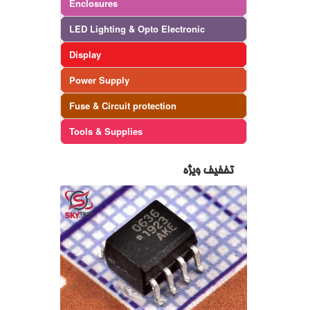
Enclosures
LED Lighting & Opto Electronic
Display
Power Supply
Fuse & Circuit protection
Tools & Supplies
تخفیف ویژه