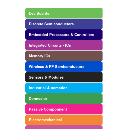
Dev Boards
Discrete Semiconductors
Embedded Processors & Controllers
Integrated Circuits - ICs
Memory ICs
Wireless & RF Semiconductors
Sensors & Modules
Industrial Automation
Connector
Passive Componnent
Electromechanical