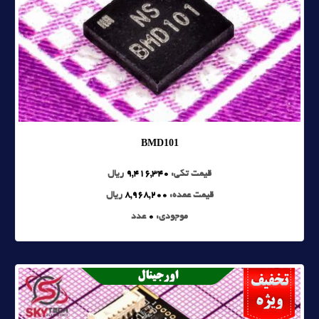
BMD101
قیمت تکی:
9,416,340
ریال
قیمت عمده:
8,968,200
ریال
موجودی:
0
عدد