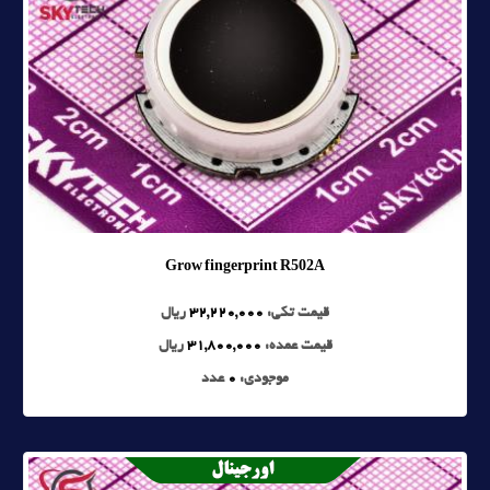
Grow fingerprint R502A
قیمت تکی:
32,220,000
ریال
قیمت عمده:
31,800,000
ریال
موجودی:
0
عدد