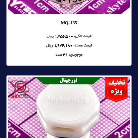
MQ-135
قیمت تکی:
1,756,500
ریال
قیمت عمده:
1,674,180
ریال
موجودی:
31
عدد