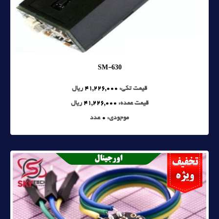
SM-630
قیمت تکی:
41,226,000
ریال
قیمت عمده:
41,226,000
ریال
موجودی:
0
عدد