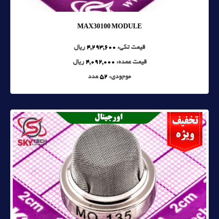
MAX30100 MODULE
قیمت تکی:
4,293,600
ریال
قیمت عمده:
4,092,000
ریال
موجودی:
52
عدد