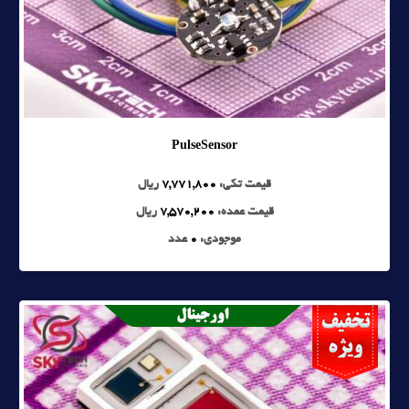
PulseSensor
قیمت تکی:
7,771,800
ریال
قیمت عمده:
7,570,200
ریال
موجودی:
0
عدد