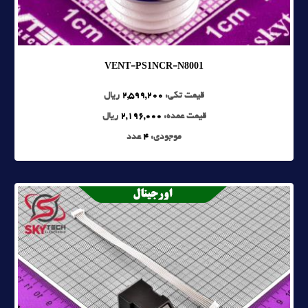
VENT-PS1NCR-N8001
قیمت تکی:
2,599,200
ریال
قیمت عمده:
2,196,000
ریال
موجودی:
4
عدد