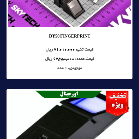
DY50 FINGERPRINT
قیمت تکی:
71,010,000
ریال
قیمت عمده:
67,650,000
ریال
موجودی:
1
عدد