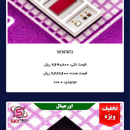
SFH7072
قیمت تکی:
7,690,800
ریال
قیمت عمده:
7,287,600
ریال
موجودی:
0
عدد