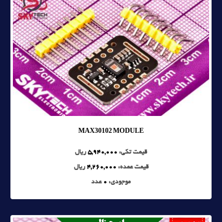
MAX30102 MODULE
قیمت تکی:
5,940,000
ریال
قیمت عمده:
4,260,000
ریال
موجودی:
0
عدد