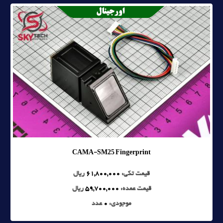
CAMA-SM25 Fingerprint
قیمت تکی:
61,800,000
ریال
قیمت عمده:
59,700,000
ریال
موجودی:
0
عدد