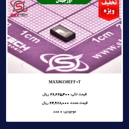
MAX86150EFF+T
قیمت تکی:
26,225,400
ریال
قیمت عمده:
24,978,000
ریال
موجودی:
0
عدد