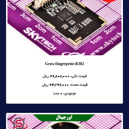
Grow fingerprint R302
قیمت تکی:
26,808,000
ریال
قیمت عمده:
24,792,000
ریال
موجودی:
0
عدد