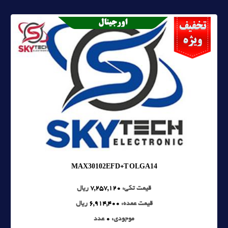
MAX30102EFD+T OLGA14
قیمت تکی:
7,257,120
ریال
قیمت عمده:
6,914,400
ریال
موجودی:
0
عدد