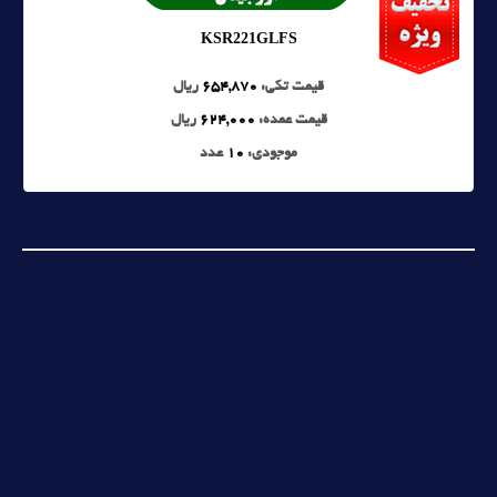
KSR221GLFS
قیمت تکی:
654,870
ریال
قیمت عمده:
624,000
ریال
موجودی:
10
عدد