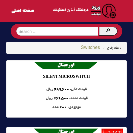
فروشگاه آنلاین اسکایتک
Switches
دسته بندی
/
SILENT MICROSWITCH
قیمت تکی:
489,600
ریال
قیمت عمده:
466,500
ریال
موجودی:
200
عدد