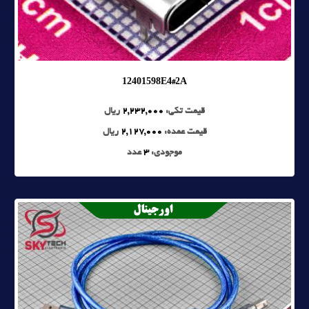
12401598E4#2A
قیمت تکی:
2,232,000
ریال
قیمت عمده:
2,127,000
ریال
موجودی:
3
عدد