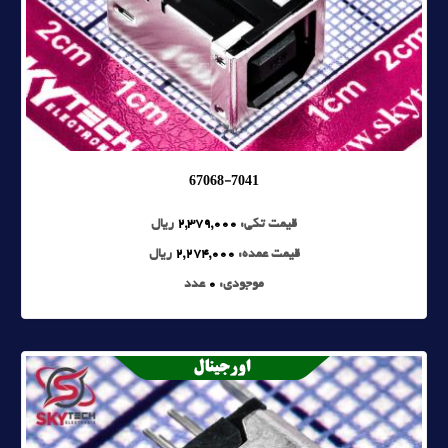
67068-7041
قیمت تکی:
2,379,000
ریال
قیمت عمده:
2,274,000
ریال
موجودی:
0
عدد