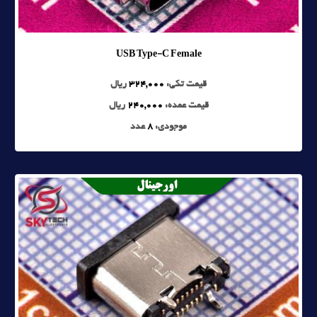
USB Type-C Female
قیمت تکی:
324,000
ریال
قیمت عمده:
240,000
ریال
موجودی:
8
عدد