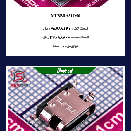
MUSBRA511M0
قیمت تکی:
35,688,240
ریال
قیمت عمده:
34,288,800
ریال
موجودی:
10
عدد