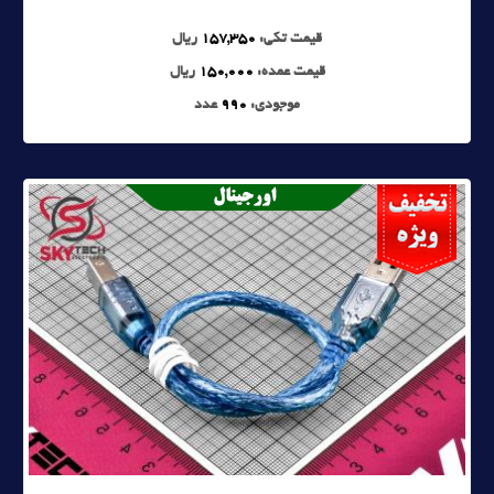
قیمت تکی:
157,350
ریال
قیمت عمده:
150,000
ریال
موجودی:
990
عدد