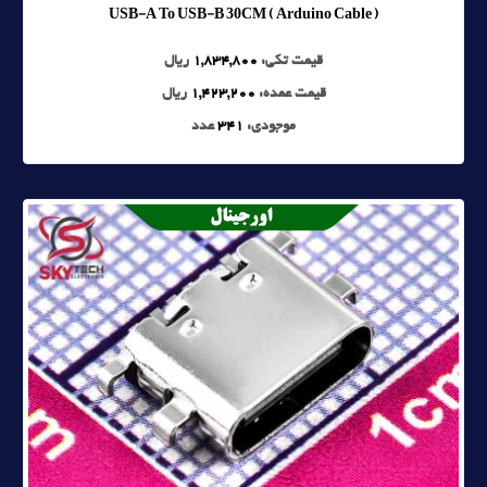
USB-A To USB-B 30CM ( Arduino Cable )
قیمت تکی:
1,834,800
ریال
قیمت عمده:
1,423,200
ریال
موجودی:
341
عدد