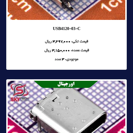
USB4120-03-C
قیمت تکی:
3,297,000
ریال
قیمت عمده:
3,150,000
ریال
موجودی:
3
عدد