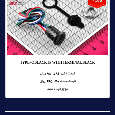
TYPE-C BLACK 5P WITH TERMINAL BLACK
قیمت تکی:
981,786
ریال
قیمت عمده:
945,120
ریال
موجودی:
0
عدد