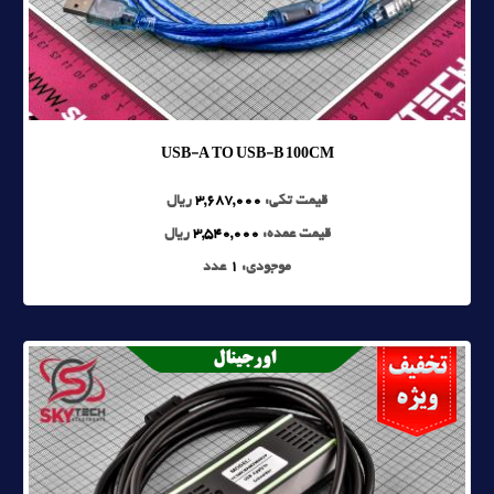
USB-A TO USB-B 100CM
قیمت تکی:
3,687,000
ریال
قیمت عمده:
3,540,000
ریال
موجودی:
1
عدد