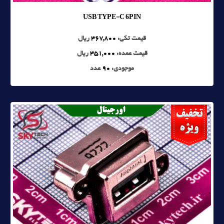
USB TYPE-C 6PIN
قیمت تکی:
367,800
ریال
قیمت عمده:
351,000
ریال
موجودی:
90
عدد