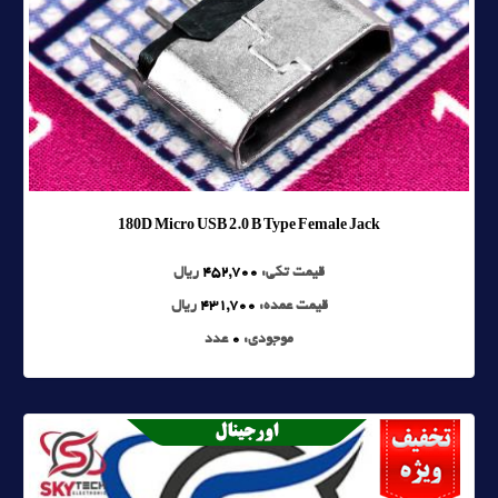
180D Micro USB 2.0 B Type Female Jack
قیمت تکی:
452,700
ریال
قیمت عمده:
431,700
ریال
موجودی:
0
عدد