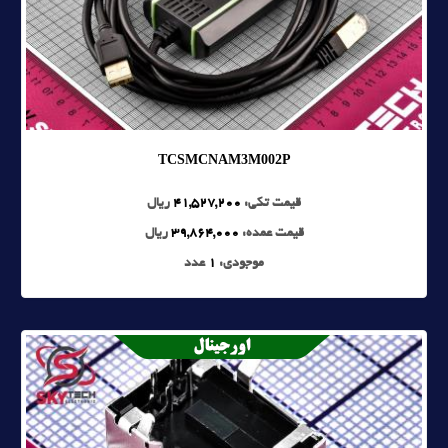
TCSMCNAM3M002P
قیمت تکی:
41,527,200
ریال
قیمت عمده:
39,864,000
ریال
موجودی:
1
عدد