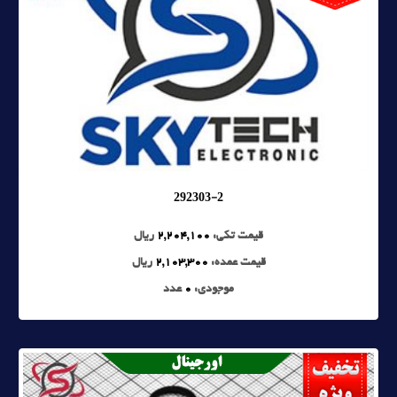
292303-2
قیمت تکی:
2,204,100
ریال
قیمت عمده:
2,103,300
ریال
موجودی:
0
عدد