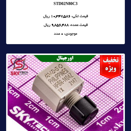
STD02N80C3
قیمت تکی:
10,347,586
ریال
قیمت عمده:
9,856,488
ریال
موجودی:
0
عدد