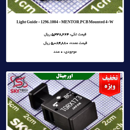
Light Guide - 1296.1004 - MENTOR ,PCB Mounted 4-W
قیمت تکی:
5,338,224
ریال
قیمت عمده:
5,084,880
ریال
موجودی:
0
عدد