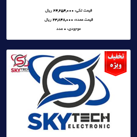
قیمت تکی:
24,254,000
ریال
قیمت عمده:
23,848,000
ریال
موجودی:
0
عدد