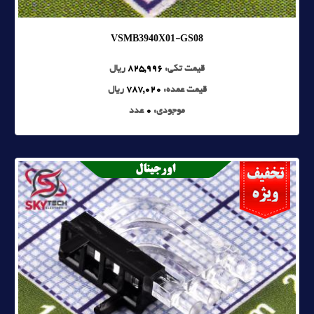
VSMB3940X01-GS08
قیمت تکی:
825,996
ریال
قیمت عمده:
787,020
ریال
موجودی:
0
عدد