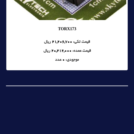
TORX173
قیمت تکی:
21,206,700
ریال
قیمت عمده:
20,212,000
ریال
موجودی:
0
عدد