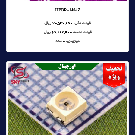
HFBR-1404Z
قیمت تکی:
70,530,870
ریال
قیمت عمده:
67,183,400
ریال
موجودی:
0
عدد