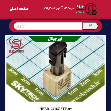
فروشگاه آنلاین اسکایتک
HFBR-2416Z ST Port