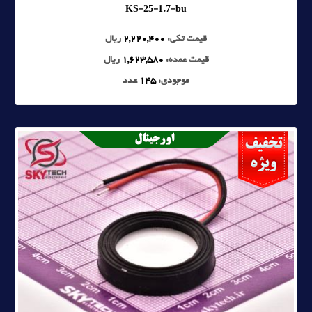
KS-25-1.7-bu
قیمت تکی:
2,220,400
ریال
قیمت عمده:
1,623,580
ریال
موجودی:
145
عدد