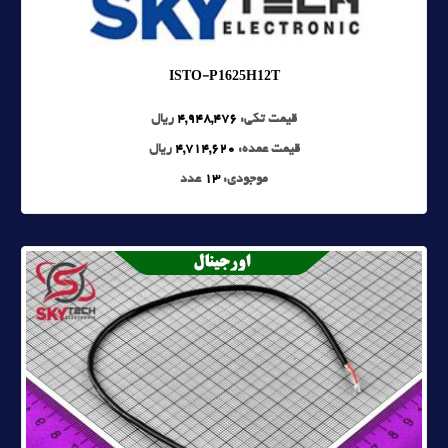
ISTO-P1625H12T
قیمت تکی:
4,948,476
ریال
قیمت عمده:
4,714,620
ریال
موجودی:
13
عدد