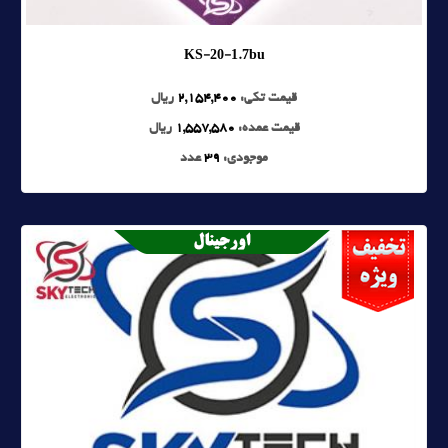
KS-20-1.7bu
قیمت تکی:
2,154,400
ریال
قیمت عمده:
1,557,580
ریال
موجودی:
39
عدد