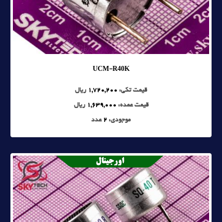
UCM-R40K
قیمت تکی:
1,720,200
ریال
قیمت عمده:
1,639,000
ریال
موجودی:
2
عدد