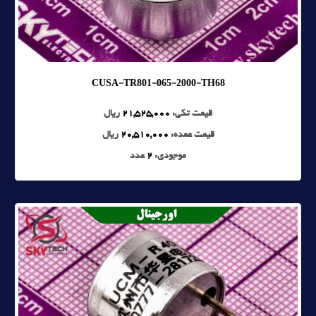
CUSA-TR801-065-2000-TH68
قیمت تکی:
21,525,000
ریال
قیمت عمده:
20,510,000
ریال
موجودی:
2
عدد