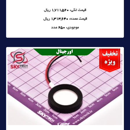
قیمت تکی:
1,711,520
ریال
قیمت عمده:
1,313,640
ریال
موجودی:
250
عدد