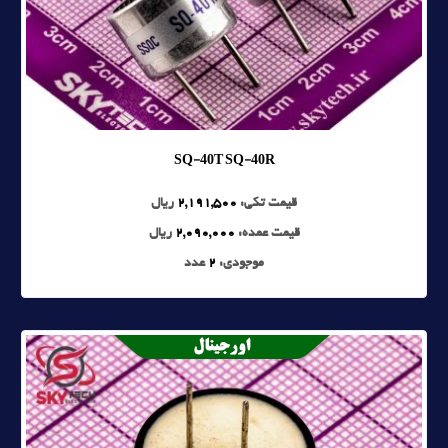
SQ-40T SQ-40R
قیمت تکی:
2,191,500
ریال
قیمت عمده:
2,090,000
ریال
موجودی:
2
عدد