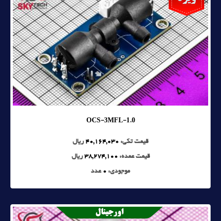
OCS-3MFL-1.0
قیمت تکی:
40,164,030
ریال
قیمت عمده:
38,274,100
ریال
موجودی:
0
عدد