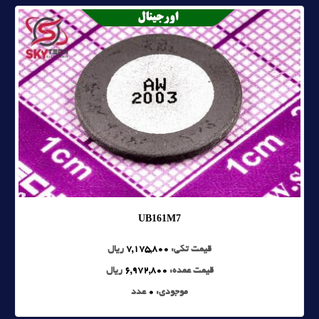
UB161M7
قیمت تکی:
7,175,800
ریال
قیمت عمده:
6,972,800
ریال
موجودی:
0
عدد