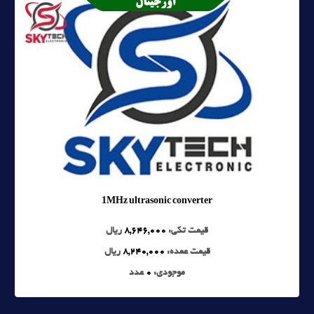
1MHz ultrasonic converter
قیمت تکی:
8,646,000
ریال
قیمت عمده:
8,240,000
ریال
موجودی:
0
عدد