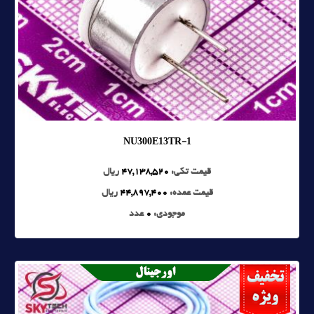
NU300E13TR-1
قیمت تکی:
47,138,520
ریال
قیمت عمده:
44,897,400
ریال
موجودی:
0
عدد