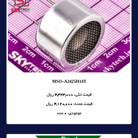
MSO-A2425H14T
قیمت تکی:
4,323,000
ریال
قیمت عمده:
4,120,000
ریال
موجودی:
0
عدد