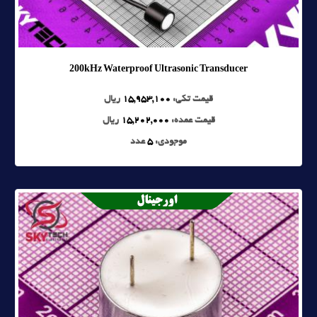
200kHz Waterproof Ultrasonic Transducer
قیمت تکی:
15,953,100
ریال
قیمت عمده:
15,202,000
ریال
موجودی:
5
عدد