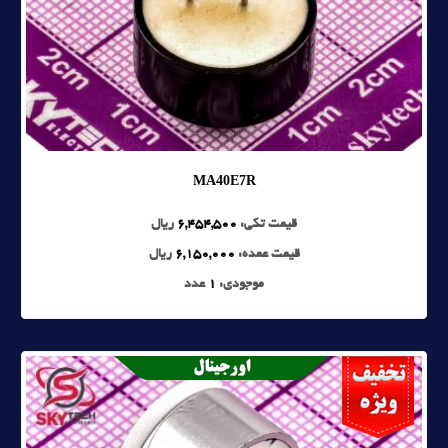
MA40E7R
قیمت تکی:
6,454,500
ریال
قیمت عمده:
6,150,000
ریال
موجودی:
1
عدد