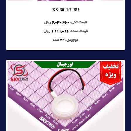
KS-30-1.7-BU
قیمت تکی:
2,030,460
ریال
قیمت عمده:
1,911,096
ریال
موجودی:
72
عدد