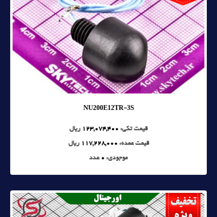
NU200E12TR-3S
قیمت تکی:
123,074,400
ریال
قیمت عمده:
117,228,000
ریال
موجودی:
0
عدد