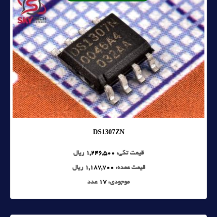
DS1307ZN
قیمت تکی:
1,246,500
ریال
قیمت عمده:
1,187,700
ریال
موجودی:
17
عدد