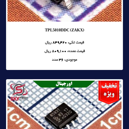
TPL5010DDC (ZAKX)
قیمت تکی:
849,420
ریال
قیمت عمده:
809,100
ریال
موجودی:
36
عدد