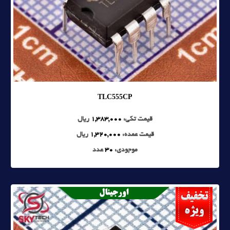
TLC555CP
قیمت تکی:
1,383,000
ریال
قیمت عمده:
1,320,000
ریال
موجودی:
30
عدد