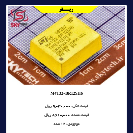
M4T32-BR12SH6
قیمت تکی:
9,030,000
ریال
قیمت عمده:
8,610,000
ریال
موجودی:
12
عدد