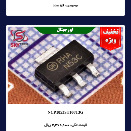
موجودی:
86
عدد
NCP1053ST100T3G
قیمت تکی:
2,278,800
ریال