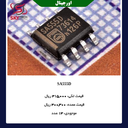
SA555D
قیمت تکی:
315,000
ریال
قیمت عمده:
300,300
ریال
موجودی:
13
عدد