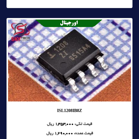
ISL1208IB8Z
قیمت تکی:
1,353,000
ریال
قیمت عمده:
1,290,000
ریال