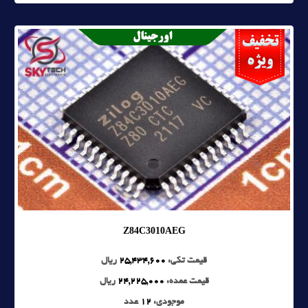
Z84C3010AEG
قیمت تکی:
25,434,600
ریال
قیمت عمده:
24,225,000
ریال
موجودی:
12
عدد