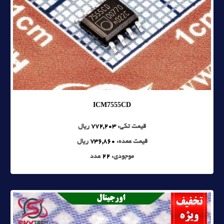
ICM7555CD
قیمت تکی:
772,203
ریال
قیمت عمده:
736,860
ریال
موجودی:
22
عدد