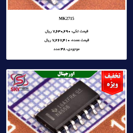
MK2715
قیمت تکی:
7,630,290
ریال
قیمت عمده:
7,267,410
ریال
موجودی:
38
عدد