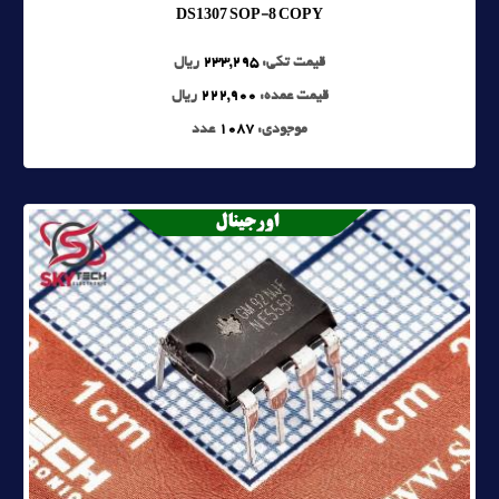
DS1307 SOP-8 COPY
قیمت تکی:
233,295
ریال
قیمت عمده:
222,900
ریال
موجودی:
1087
عدد