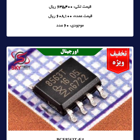
قیمت تکی:
635,400
ریال
قیمت عمده:
608,100
ریال
موجودی:
60
عدد
PCF8563T/F4