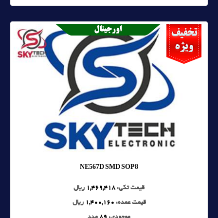
NE567D SMD SOP8
قیمت تکی:
1,469,418
ریال
قیمت عمده:
1,400,160
ریال
موجودی:
89
عدد