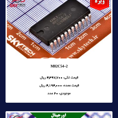
M82C54-2
قیمت تکی:
4,397,700
ریال
قیمت عمده:
4,194,000
ریال
موجودی:
20
عدد