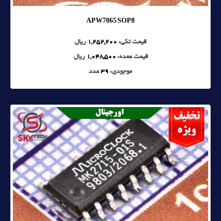
APW7065 SOP8
قیمت تکی:
1,252,200
ریال
قیمت عمده:
1,048,500
ریال
موجودی:
39
عدد