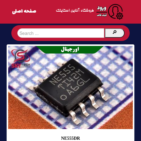
فروشگاه آنلاین اسکایتک
NE555DR