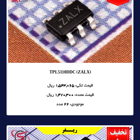
TPL5110DDC (ZALX)
قیمت تکی:
1,543,065
ریال
قیمت عمده:
1,470,300
ریال
موجودی:
22
عدد