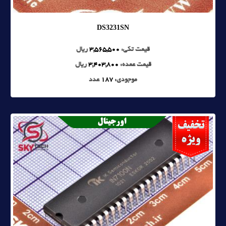
DS3231SN
قیمت تکی:
3,565,500
ریال
قیمت عمده:
3,403,800
ریال
موجودی:
187
عدد