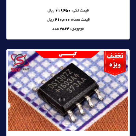
قیمت تکی:
219,450
ریال
قیمت عمده:
210,000
ریال
موجودی:
7524
عدد