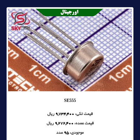
SE555
قیمت تکی:
9,734,400
ریال
قیمت عمده:
9,272,400
ریال
موجودی:
95
عدد