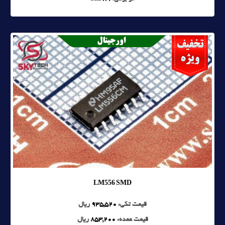
LM556 SMD
قیمت تکی:
935,520
ریال
قیمت عمده:
853,200
ریال