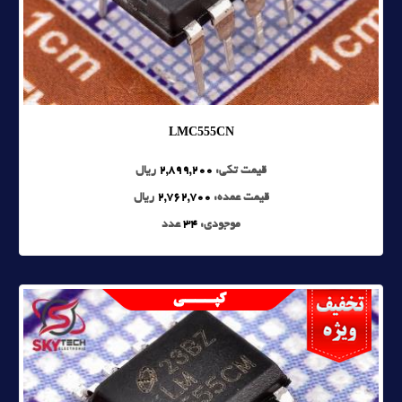
LMC555CN
قیمت تکی:
2,899,200
ریال
قیمت عمده:
2,762,700
ریال
موجودی:
34
عدد