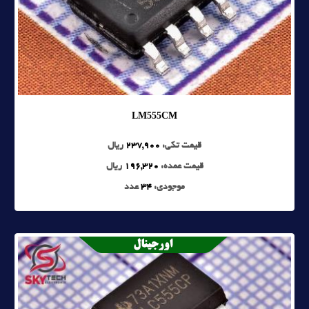
LM555CM
قیمت تکی:
237,900
ریال
قیمت عمده:
196,320
ریال
موجودی:
34
عدد