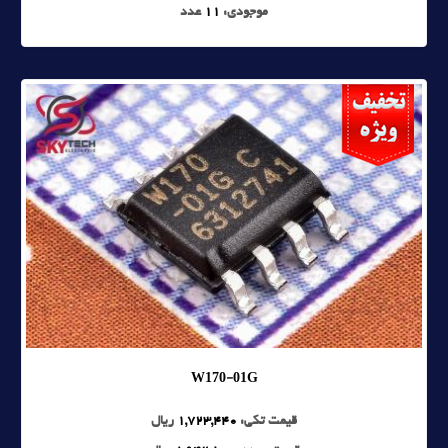
موجودی:
11
عدد
W170-01G
قیمت تکی:
1,723,440
ریال