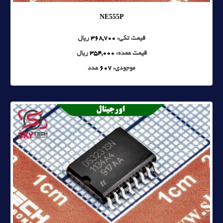
NE555P
قیمت تکی:
368,700
ریال
قیمت عمده:
354,000
ریال
موجودی:
607
عدد