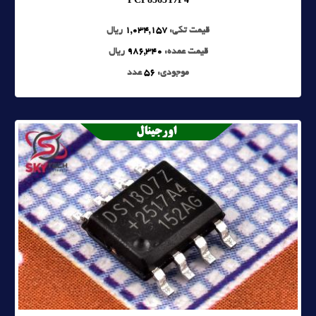
قیمت تکی:
1,034,157
ریال
قیمت عمده:
986,340
ریال
موجودی:
56
عدد