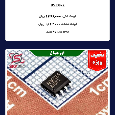
DS1307Z
قیمت تکی:
1,326,000
ریال
قیمت عمده:
1,263,000
ریال
موجودی:
47
عدد