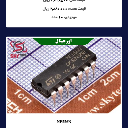
قیمت تکی:
3,016,500
ریال
قیمت عمده:
2,880,000
ریال
موجودی:
60
عدد
NE556N