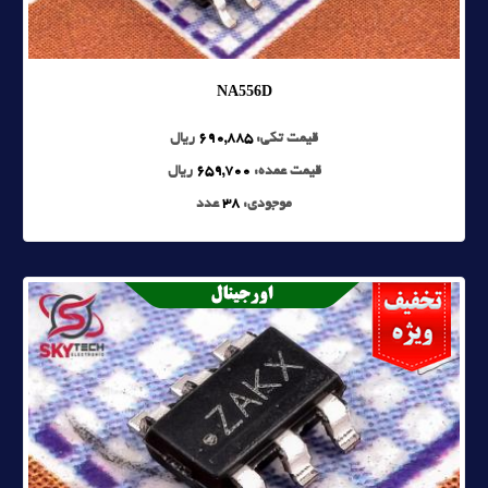
NA556D
قیمت تکی:
690,885
ریال
قیمت عمده:
659,700
ریال
موجودی:
38
عدد