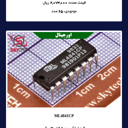
قیمت عمده:
2,073,000
ریال
موجودی:
65
عدد
ML4841CP