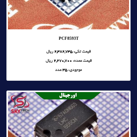
PCF8593T
قیمت تکی:
2,382,735
ریال
قیمت عمده:
2,270,700
ریال
موجودی:
35
عدد