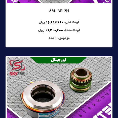
AM1 AP-2H
قیمت تکی:
16,984,260
ریال
قیمت عمده:
16,210,200
ریال
موجودی:
1
عدد