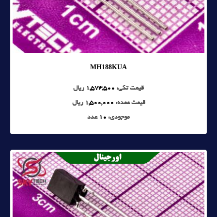
MH188KUA
قیمت تکی:
1,573,500
ریال
قیمت عمده:
1,500,000
ریال
موجودی:
10
عدد