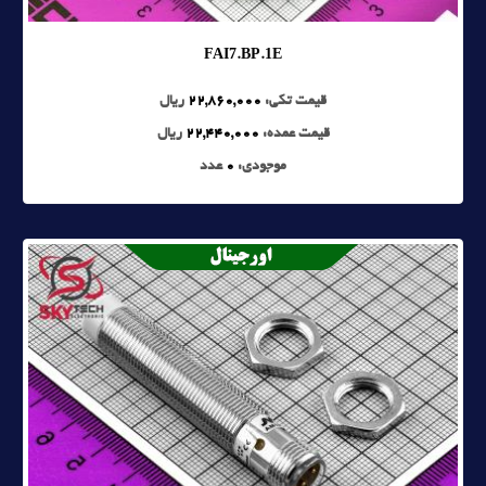
FAI7.BP.1E
قیمت تکی:
22,860,000
ریال
قیمت عمده:
22,440,000
ریال
موجودی:
0
عدد