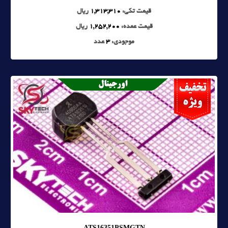
قیمت تکی:
1,313,310
ریال
قیمت عمده:
1,252,200
ریال
موجودی:
3
عدد
ATS16351PSMGTN