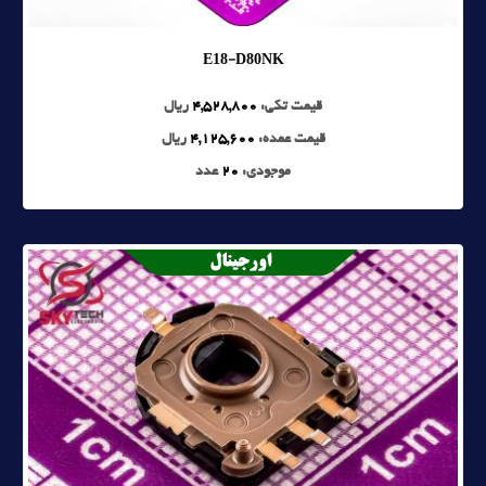
E18-D80NK
قیمت تکی:
4,528,800
ریال
قیمت عمده:
4,125,600
ریال
موجودی:
20
عدد