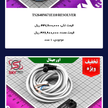
TS2640N671E110 RESOLVER
قیمت تکی:
447,900,000
ریال
قیمت عمده:
426,900,000
ریال
موجودی:
1
عدد