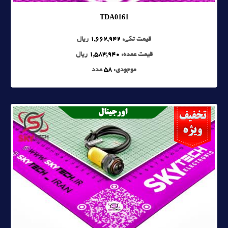
TDA0161
قیمت تکی:
1,662,942
ریال
قیمت عمده:
1,583,940
ریال
موجودی:
58
عدد