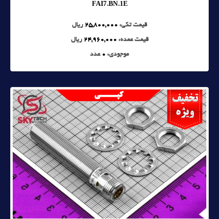
FAI7.BN.1E
قیمت تکی:
25,800,000
ریال
قیمت عمده:
24,960,000
ریال
موجودی:
0
عدد