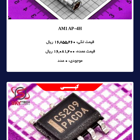
AM1 AP-4H
قیمت تکی:
16,855,260
ریال
قیمت عمده:
16,081,200
ریال
موجودی:
0
عدد