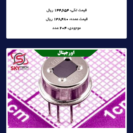
قیمت تکی:
144,654
ریال
قیمت عمده:
138,480
ریال
موجودی:
204
عدد