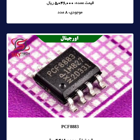
قیمت عمده:
5,046,000
ریال
موجودی:
8
عدد
PCF8883