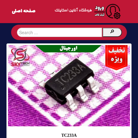
فروشگاه آنلاین اسکایتک
TC233A