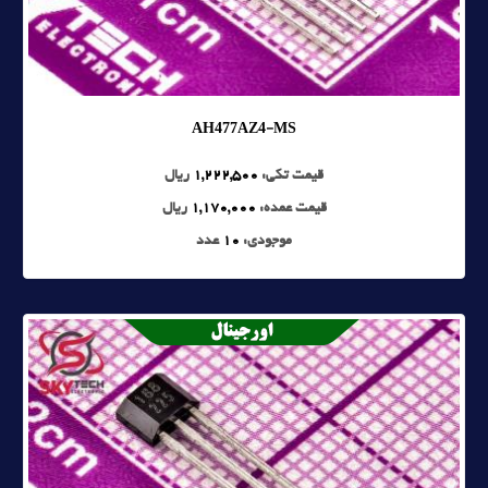
AH477AZ4-MS
قیمت تکی:
1,222,500
ریال
قیمت عمده:
1,170,000
ریال
موجودی:
10
عدد