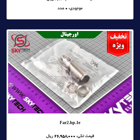
موجودی:
0
عدد
Far2.bp.1e
قیمت تکی:
26,958,000
ریال