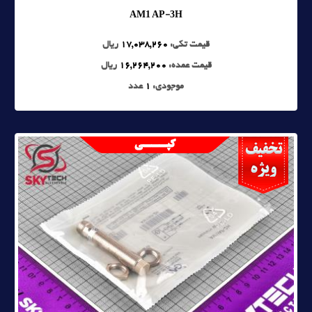
AM1 AP-3H
قیمت تکی:
17,038,260
ریال
قیمت عمده:
16,264,200
ریال
موجودی:
1
عدد