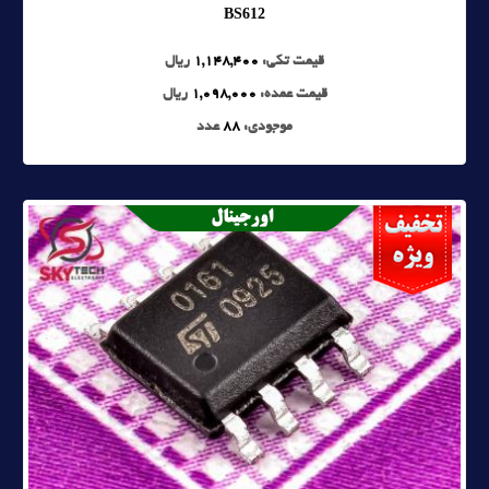
BS612
قیمت تکی:
1,148,400
ریال
قیمت عمده:
1,098,000
ریال
موجودی:
88
عدد