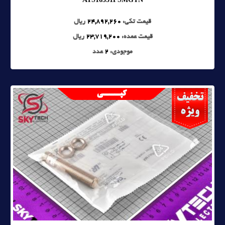
قیمت تکی:
24,892,260
ریال
قیمت عمده:
23,719,200
ریال
موجودی:
2
عدد