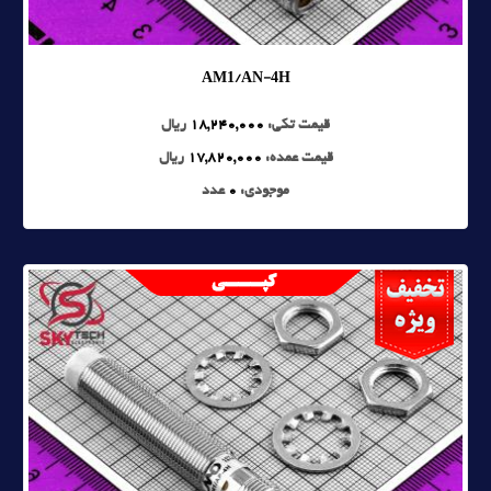
AM1/AN-4H
قیمت تکی:
18,240,000
ریال
قیمت عمده:
17,820,000
ریال
موجودی:
0
عدد