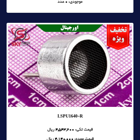
موجودی:
0
عدد
LSPU1640-R
قیمت تکی:
4,543,200
ریال
قیمت عمده:
4,140,000
ریال