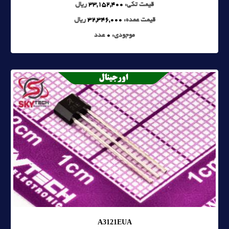
قیمت تکی:
33,152,400
ریال
قیمت عمده:
32,346,000
ریال
موجودی:
0
عدد
A3121EUA