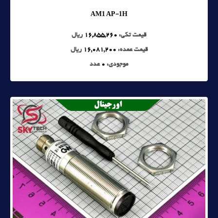
AM1 AP-1H
قیمت تکی:
16,855,260
ریال
قیمت عمده:
16,081,200
ریال
موجودی:
0
عدد