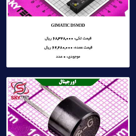
GIMATIC DSM3D
قیمت تکی:
68,328,000
ریال
قیمت عمده:
62,280,000
ریال
موجودی:
0
عدد