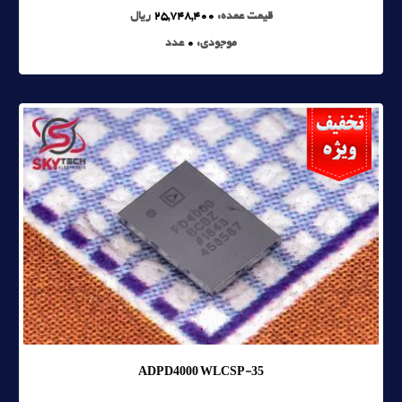
قیمت عمده:
25,748,400
ریال
موجودی:
0
عدد
ADPD4000 WLCSP-35