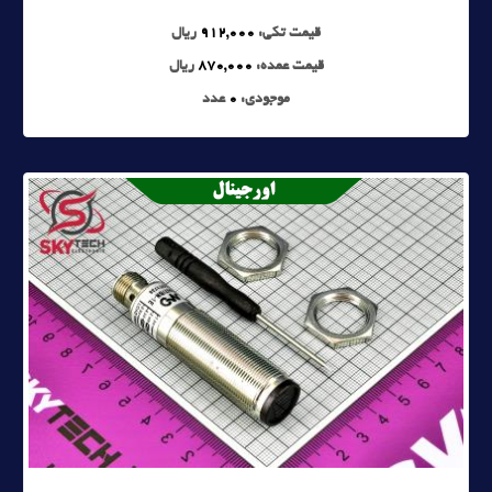
قیمت تکی:
912,000
ریال
قیمت عمده:
870,000
ریال
موجودی:
0
عدد