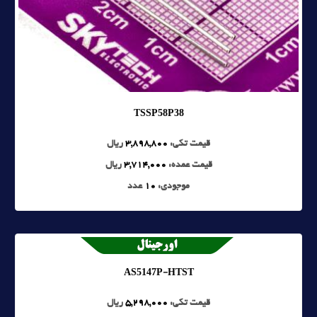
TSSP58P38
قیمت تکی:
3,898,800
ریال
قیمت عمده:
3,714,000
ریال
موجودی:
10
عدد
AS5147P-HTST
قیمت تکی:
5,298,000
ریال