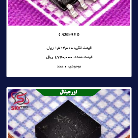
CS209AYD
قیمت تکی:
1,824,000
ریال
قیمت عمده:
1,740,000
ریال
موجودی:
0
عدد