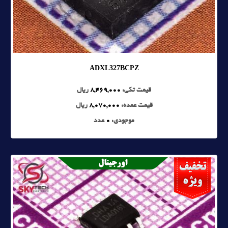
ADXL327BCPZ
قیمت تکی:
8,469,000
ریال
قیمت عمده:
8,070,000
ریال
موجودی:
0
عدد