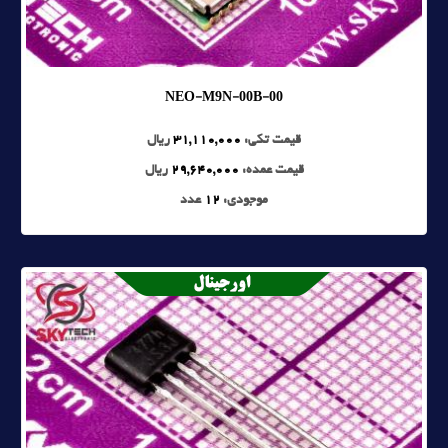
NEO-M9N-00B-00
قیمت تکی:
31,110,000
ریال
قیمت عمده:
29,640,000
ریال
موجودی:
12
عدد