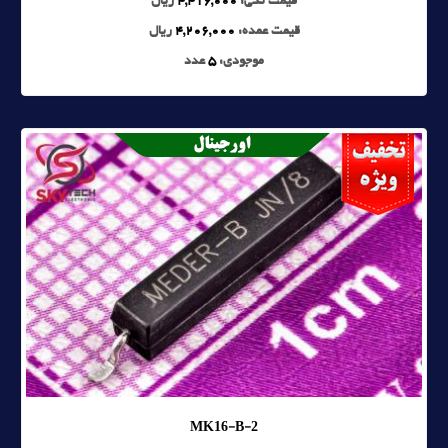
قیمت تکی:
4,416,000
ریال
قیمت عمده:
4,206,000
ریال
موجودی:
5
عدد
MK16-B-2