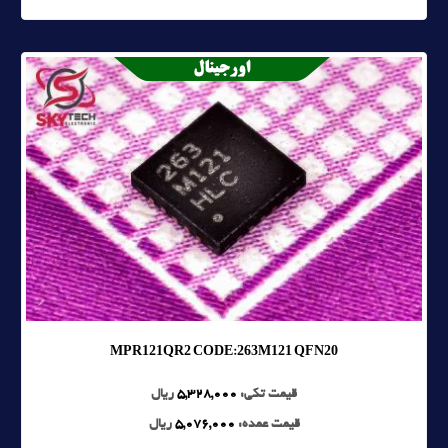
MPR121QR2 CODE:263M121 QFN20
قیمت تکی:
5,328,000
ریال
قیمت عمده:
5,076,000
ریال