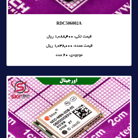
RDC506002A
قیمت تکی:
1,088,400
ریال
قیمت عمده:
1,038,000
ریال
موجودی:
20
عدد