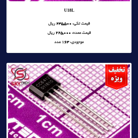
U18L
قیمت تکی:
235,500
ریال
قیمت عمده:
225,000
ریال
موجودی:
163
عدد