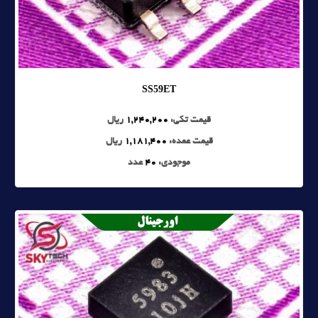
SS59ET
قیمت تکی:
1,240,200
ریال
قیمت عمده:
1,181,400
ریال
موجودی:
40
عدد