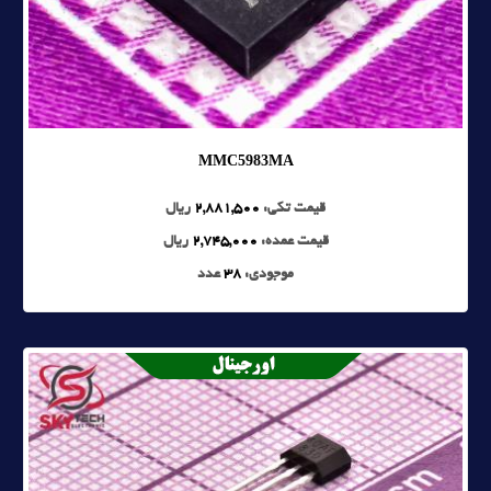
MMC5983MA
قیمت تکی:
2,881,500
ریال
قیمت عمده:
2,745,000
ریال
موجودی:
38
عدد