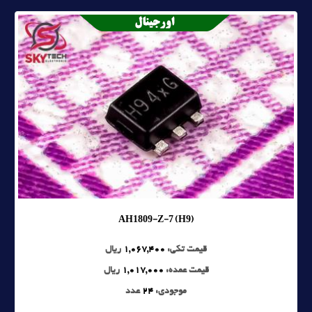
AH1809-Z-7 (H9)
قیمت تکی:
1,067,400
ریال
قیمت عمده:
1,017,000
ریال
موجودی:
24
عدد