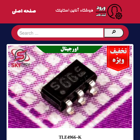
فروشگاه آنلاین اسکایتک
TLE4966-K