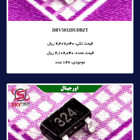
DRV5032DUDBZT
قیمت تکی:
2,207,040
ریال
قیمت عمده:
2,102,040
ریال
موجودی:
127
عدد