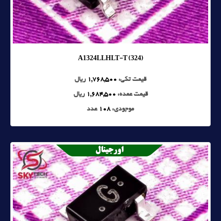
A1324LLHLT-T (324)
قیمت تکی:
1,768,500
ریال
قیمت عمده:
1,684,500
ریال
موجودی:
108
عدد