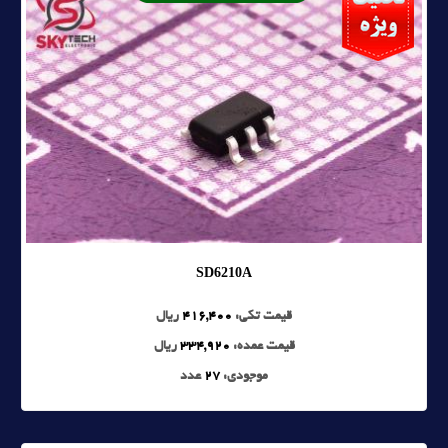
SD6210A
قیمت تکی:
416,400
ریال
قیمت عمده:
334,920
ریال
موجودی:
27
عدد