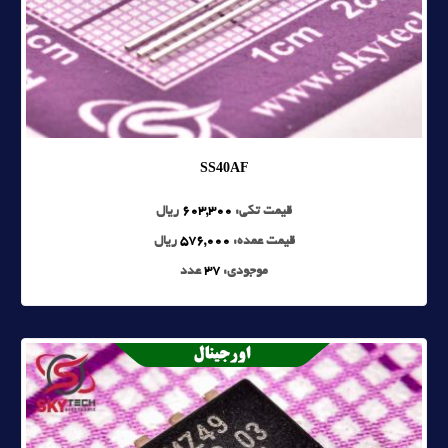
SS40AF
قیمت تکی:
603,300
ریال
قیمت عمده:
576,000
ریال
موجودی:
37
عدد