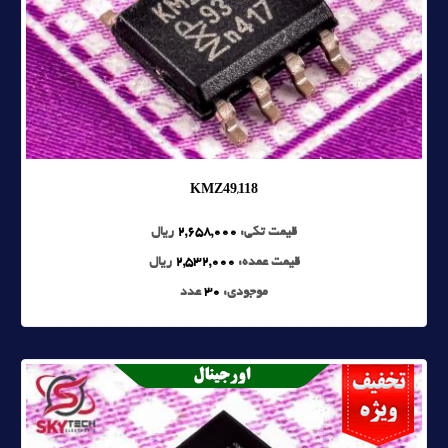
KMZ49,118
قیمت تکی:
2,658,000
ریال
قیمت عمده:
2,532,000
ریال
موجودی:
30
عدد