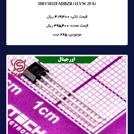
DRV5032FADBZR (1LVW, 2FA)
قیمت تکی:
414,300
ریال
قیمت عمده:
395,400
ریال
موجودی:
225
عدد