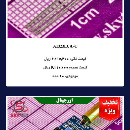
A1323LUA-T
قیمت تکی:
2,215,200
ریال
قیمت عمده:
2,110,200
ریال
موجودی:
90
عدد