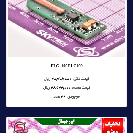
FLC-100 FLC100
قیمت تکی:
40,575,000
ریال
قیمت عمده:
38,643,000
ریال
موجودی:
76
عدد