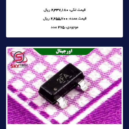
قیمت تکی:
2,337,180
ریال
قیمت عمده:
2,255,700
ریال
موجودی:
275
عدد