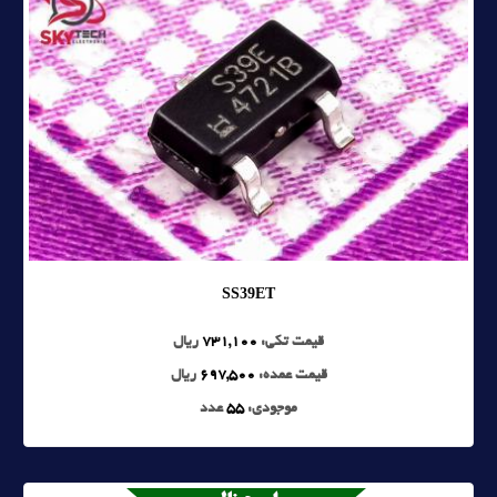
SS39ET
قیمت تکی:
731,100
ریال
قیمت عمده:
697,500
ریال
موجودی:
55
عدد