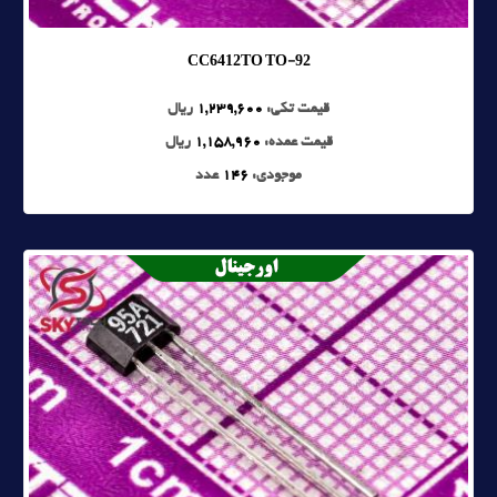
CC6412TO TO-92
قیمت تکی:
1,239,600
ریال
قیمت عمده:
1,158,960
ریال
موجودی:
146
عدد