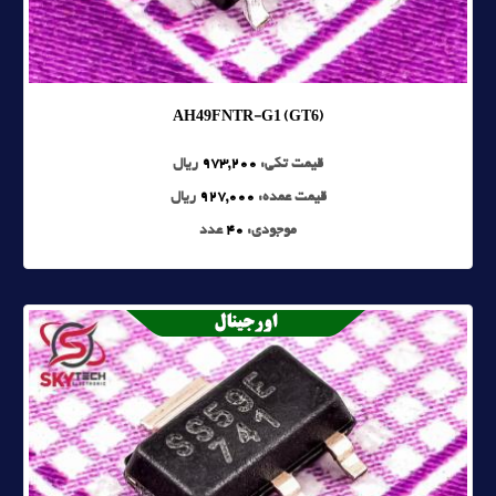
AH49FNTR-G1 (GT6)
قیمت تکی:
973,200
ریال
قیمت عمده:
927,000
ریال
موجودی:
40
عدد