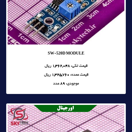
SW-520D MODULE
قیمت تکی:
1,362,048
ریال
قیمت عمده:
1,325,760
ریال
موجودی:
89
عدد