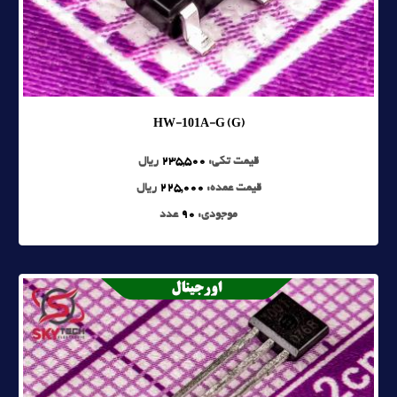
HW-101A-G (G)
قیمت تکی:
235,500
ریال
قیمت عمده:
225,000
ریال
موجودی:
90
عدد