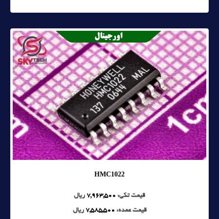
HMC1022
قیمت تکی:
7,963,500
ریال
قیمت عمده:
7,585,500
ریال