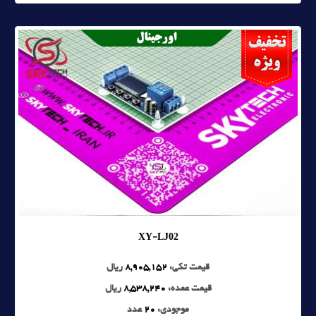
XY-LJ02
قیمت تکی:
8,905,152
ریال
قیمت عمده:
8,538,240
ریال
موجودی:
20
عدد