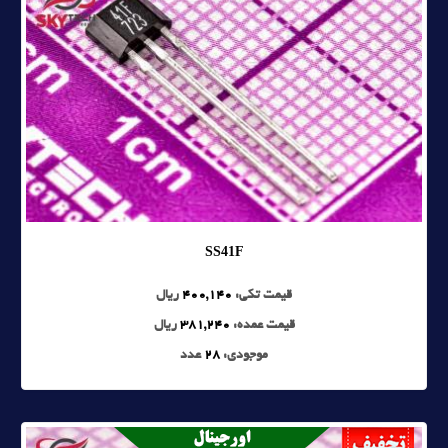
SS41F
قیمت تکی:
400,140
ریال
قیمت عمده:
381,240
ریال
موجودی:
28
عدد