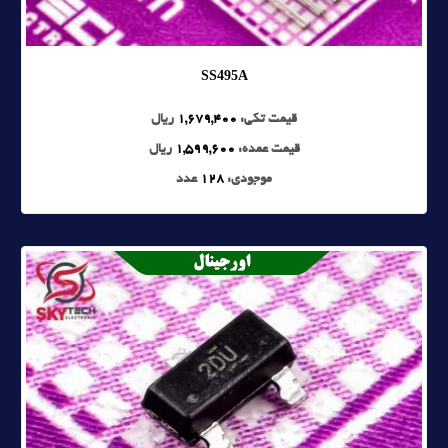
SS495A
قیمت تکی:
1,679,400
ریال
قیمت عمده:
1,599,600
ریال
موجودی:
128
عدد