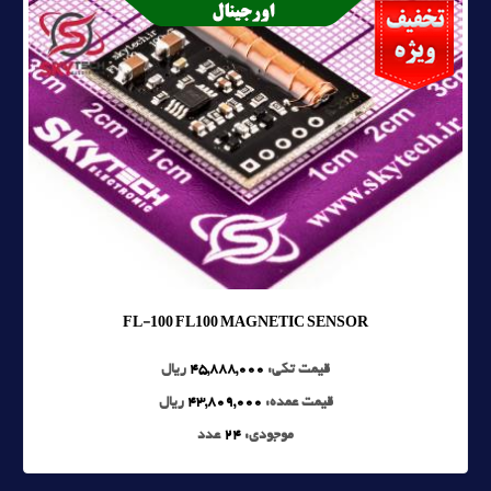
FL-100 FL100 MAGNETIC SENSOR
قیمت تکی:
45,888,000
ریال
قیمت عمده:
43,809,000
ریال
موجودی:
24
عدد