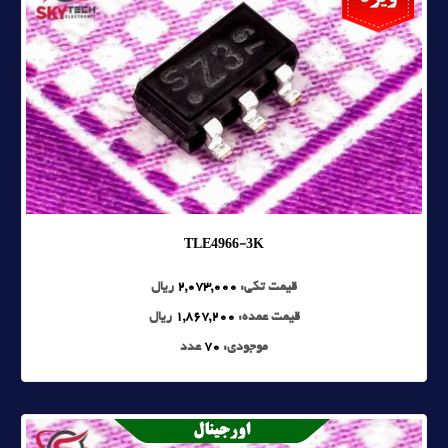
TLE4966-3K
قیمت تکی:
2,073,000
ریال
قیمت عمده:
1,867,200
ریال
موجودی:
70
عدد