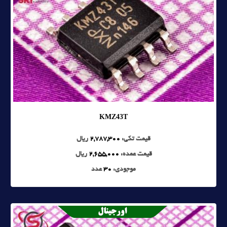
KMZ43T
قیمت تکی:
2,787,300
ریال
قیمت عمده:
2,655,000
ریال
موجودی:
30
عدد