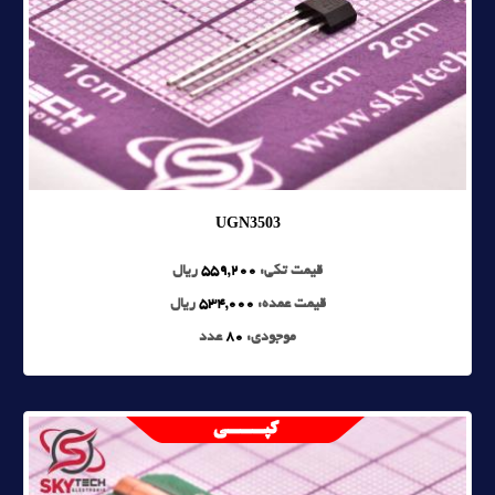
UGN3503
قیمت تکی:
559,200
ریال
قیمت عمده:
534,000
ریال
موجودی:
80
عدد