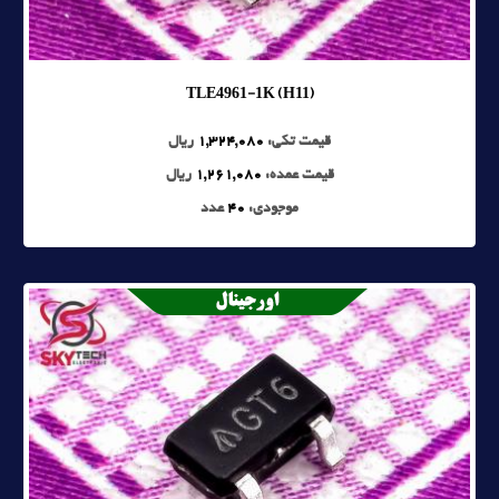
TLE4961-1K (H11)
قیمت تکی:
1,324,080
ریال
قیمت عمده:
1,261,080
ریال
موجودی:
40
عدد