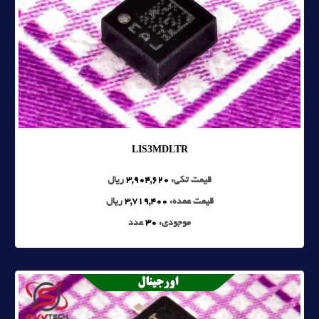
LIS3MDLTR
قیمت تکی:
3,904,620
ریال
قیمت عمده:
3,719,400
ریال
موجودی:
30
عدد