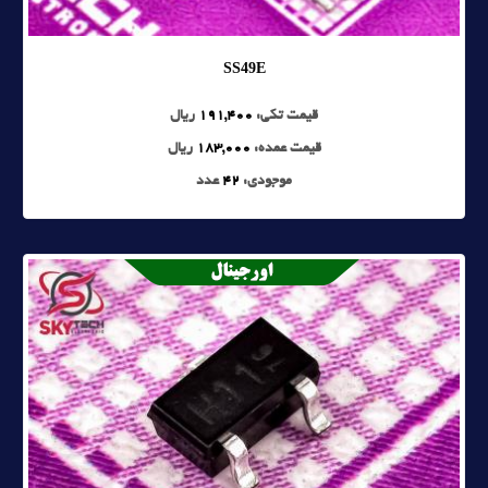
SS49E
قیمت تکی:
191,400
ریال
قیمت عمده:
183,000
ریال
موجودی:
42
عدد