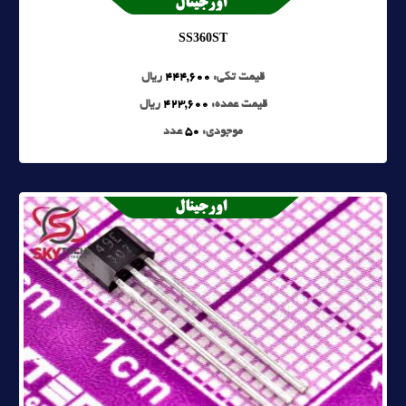
SS360ST
قیمت تکی:
444,600
ریال
قیمت عمده:
423,600
ریال
موجودی:
50
عدد