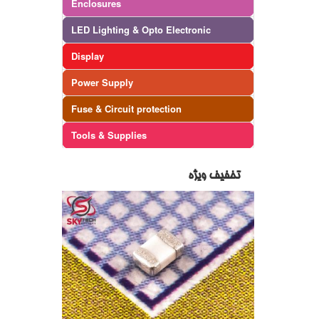
Enclosures
LED Lighting & Opto Electronic
Display
Power Supply
Fuse & Circuit protection
Tools & Supplies
تخفیف ویژه