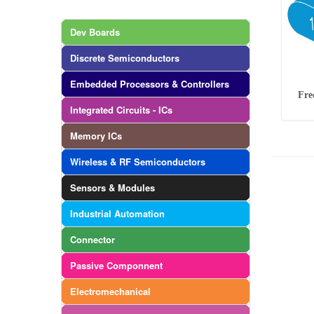
Dev Boards
Discrete Semiconductors
Embedded Processors & Controllers
Fre
Integrated Circuits - ICs
Memory ICs
Wireless & RF Semiconductors
Sensors & Modules
Industrial Automation
Connector
Passive Componnent
Electromechanical