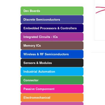
Dev Boards
Discrete Semiconductors
Embedded Processors & Controllers
Integrated Circuits - ICs
Memory ICs
Wireless & RF Semiconductors
Sensors & Modules
Industrial Automation
Connector
Passive Componnent
Electromechanical