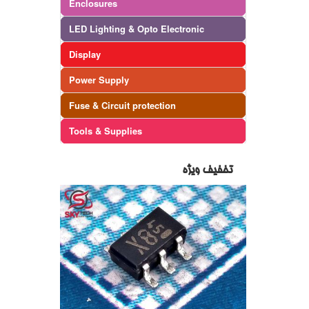
Enclosures
LED Lighting & Opto Electronic
Display
Power Supply
Fuse & Circuit protection
Tools & Supplies
تخفیف ویژه