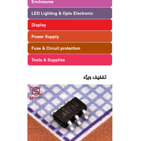
Enclosures
LED Lighting & Opto Electronic
Display
Power Supply
Fuse & Circuit protection
Tools & Supplies
تخفیف ویژه