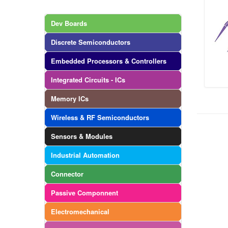
Dev Boards
Discrete Semiconductors
Embedded Processors & Controllers
Integrated Circuits - ICs
Memory ICs
Wireless & RF Semiconductors
Sensors & Modules
Industrial Automation
Connector
Passive Componnent
Electromechanical