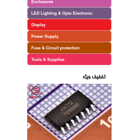
Enclosures
LED Lighting & Opto Electronic
Display
Power Supply
Fuse & Circuit protection
Tools & Supplies
تخفیف ویژه