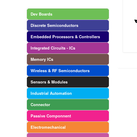
Dev Boards
Discrete Semiconductors
Embedded Processors & Controllers
Integrated Circuits - ICs
Memory ICs
Wireless & RF Semiconductors
Sensors & Modules
Industrial Automation
Connector
Passive Componnent
Electromechanical