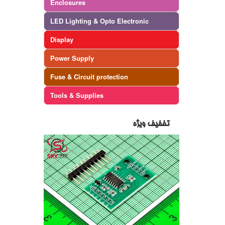
Enclosures
LED Lighting & Opto Electronic
Display
Power Supply
Fuse & Circuit protection
Tools & Supplies
تخفیف ویژه