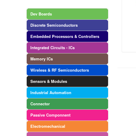
Dev Boards
Discrete Semiconductors
Embedded Processors & Controllers
Integrated Circuits - ICs
Memory ICs
Wireless & RF Semiconductors
Sensors & Modules
Industrial Automation
Connector
Passive Componnent
Electromechanical