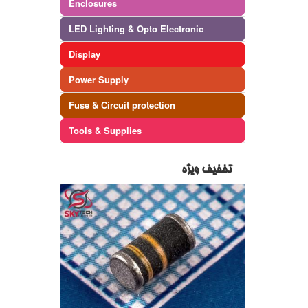
Enclosures
LED Lighting & Opto Electronic
Display
Power Supply
Fuse & Circuit protection
Tools & Supplies
تخفیف ویژه