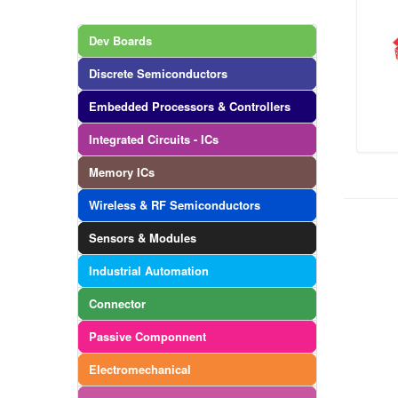
Dev Boards
Discrete Semiconductors
Embedded Processors & Controllers
Integrated Circuits - ICs
Memory ICs
Wireless & RF Semiconductors
Sensors & Modules
Industrial Automation
Connector
Passive Componnent
Electromechanical