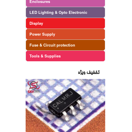
Enclosures
LED Lighting & Opto Electronic
Display
Power Supply
Fuse & Circuit protection
Tools & Supplies
تخفیف ویژه