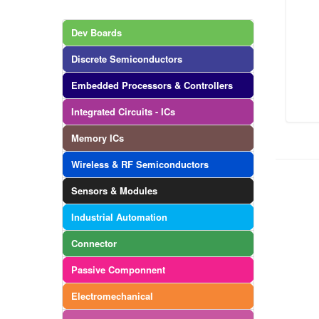
Dev Boards
Discrete Semiconductors
Embedded Processors & Controllers
Integrated Circuits - ICs
Memory ICs
Wireless & RF Semiconductors
Sensors & Modules
Industrial Automation
Connector
Passive Componnent
Electromechanical