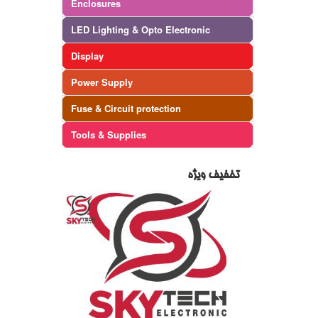
Enclosures
LED Lighting & Opto Electronic
Display
Power Supply
Fuse & Circuit protection
Tools & Supplies
تخفیف ویژه