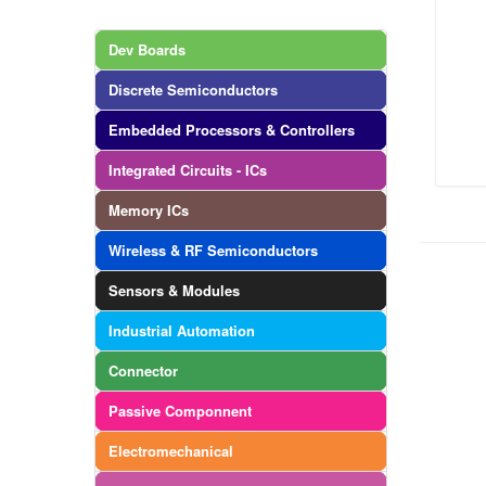
Dev Boards
Discrete Semiconductors
Embedded Processors & Controllers
Integrated Circuits - ICs
Memory ICs
Wireless & RF Semiconductors
Sensors & Modules
Industrial Automation
Connector
Passive Componnent
Electromechanical