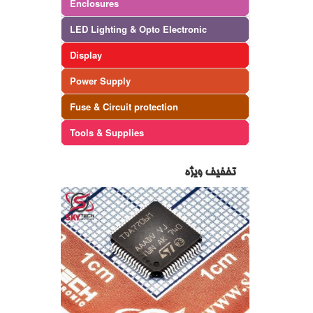
Enclosures
LED Lighting & Opto Electronic
Display
Power Supply
Fuse & Circuit protection
Tools & Supplies
تخفیف ویژه