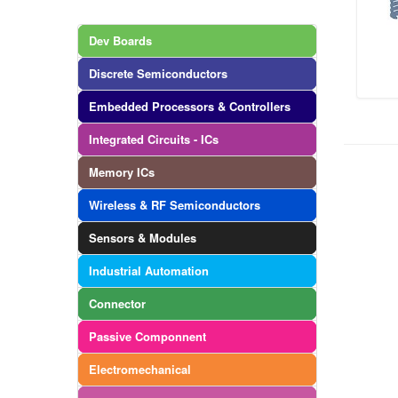
Dev Boards
Discrete Semiconductors
Embedded Processors & Controllers
Integrated Circuits - ICs
Memory ICs
Wireless & RF Semiconductors
Sensors & Modules
Industrial Automation
Connector
Passive Componnent
Electromechanical